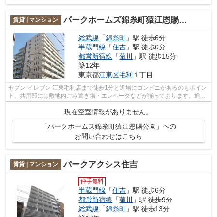
パークホームズ錦糸町猿江恩賜公園
賃貸 | マンション
総武線
「
錦糸町
」駅 徒歩6分
半蔵門線
「
住吉
」駅 徒歩6分
都営新宿線
「
菊川
」駅 徒歩15分
築12年
東京都
江東区
毛利
１丁目
セブン‐イレブン 江東毛利店まで徒歩1分と近場にコンビニがあるのもポイン
ト。共用部には敷地内ごみ置き場・エレベータなどが揃っております。通風
良好の涼しく気持ちの良い空間をご提...
現在空室情報がありません。
「パークホームズ錦糸町猿江恩賜公園」への
お問い合わせはこちら
パークアクシス住吉
賃貸 | マンション
仲手無料
半蔵門線
「
住吉
」駅 徒歩6分
都営新宿線
「
菊川
」駅 徒歩9分
総武線
「
錦糸町
」駅 徒歩13分