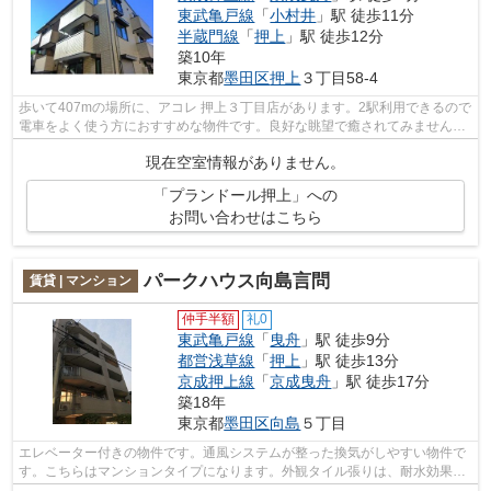
東武亀戸線
「
小村井
」駅 徒歩11分
半蔵門線
「
押上
」駅 徒歩12分
築10年
東京都
墨田区
押上
３丁目58-4
歩いて407mの場所に、アコレ 押上３丁目店があります。2駅利用できるので
電車をよく使う方におすすめな物件です。良好な眺望で癒されてみません
か。外観タイル張りは、物件の個性を引...
現在空室情報がありません。
「プランドール押上」への
お問い合わせはこちら
パークハウス向島言問
賃貸 | マンション
仲手半額
礼0
東武亀戸線
「
曳舟
」駅 徒歩9分
都営浅草線
「
押上
」駅 徒歩13分
京成押上線
「
京成曳舟
」駅 徒歩17分
築18年
東京都
墨田区
向島
５丁目
エレベーター付きの物件です。通風システムが整った換気がしやすい物件で
す。こちらはマンションタイプになります。外観タイル張りは、耐水効果が
あるので、とても魅力的です。株式会...