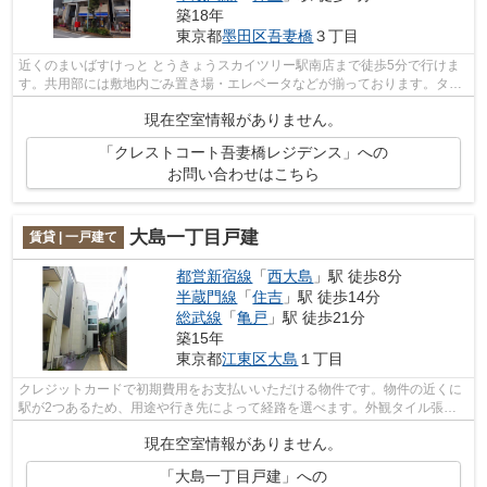
築18年
東京都
墨田区
吾妻橋
３丁目
近くのまいばすけっと とうきょうスカイツリー駅南店まで徒歩5分で行けま
す。共用部には敷地内ごみ置き場・エレベータなどが揃っております。タイ
ルが外壁には張られています。目的に...
現在空室情報がありません。
「クレストコート吾妻橋レジデンス」への
お問い合わせはこちら
大島一丁目戸建
賃貸 | 一戸建て
都営新宿線
「
西大島
」駅 徒歩8分
半蔵門線
「
住吉
」駅 徒歩14分
総武線
「
亀戸
」駅 徒歩21分
築15年
東京都
江東区
大島
１丁目
クレジットカードで初期費用をお支払いいただける物件です。物件の近くに
駅が2つあるため、用途や行き先によって経路を選べます。外観タイル張り
は耐久性に優れ、管理の手間も抑えられ...
現在空室情報がありません。
「大島一丁目戸建」への