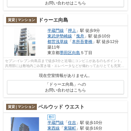
お問い合わせはこちら
ドゥーエ向島
賃貸 | マンション
半蔵門線
「
押上
」駅 徒歩9分
東武伊勢崎線
「
曳舟
」駅 徒歩10分
都営浅草線
「
本所吾妻橋
」駅 徒歩12分
築11年
東京都
墨田区
向島
５丁目
セブン-イレブン向島店まで徒歩3分と近場にコンビニがあるのもポイント。
共用部には敷地内ごみ置き場・エレベータなどが備わっておりとても充実し
ています。眺望良好で景色が楽しめま...
現在空室情報がありません。
「ドゥーエ向島」への
お問い合わせはこちら
ベルウッド ウエスト
賃貸 | マンション
敷0
半蔵門線
「
住吉
」駅 徒歩10分
東西線
「
東陽町
」駅 徒歩16分