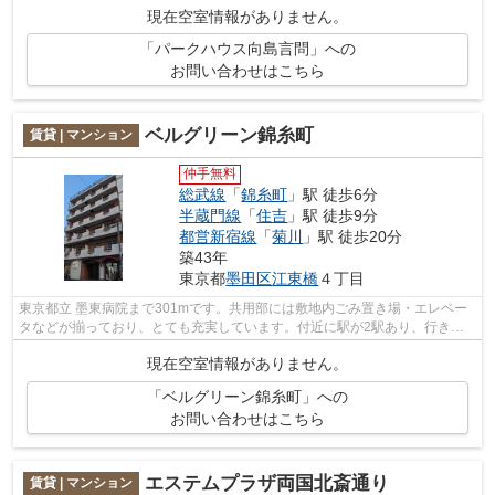
現在空室情報がありません。
「パークハウス向島言問」への
お問い合わせはこちら
ベルグリーン錦糸町
賃貸 | マンション
仲手無料
総武線
「
錦糸町
」駅 徒歩6分
半蔵門線
「
住吉
」駅 徒歩9分
都営新宿線
「
菊川
」駅 徒歩20分
築43年
東京都
墨田区
江東橋
４丁目
東京都立 墨東病院まで301mです。共用部には敷地内ごみ置き場・エレベー
タなどが揃っており、とても充実しています。付近に駅が2駅あり、行き先
に応じて使い分けができます。眺望良好...
現在空室情報がありません。
「ベルグリーン錦糸町」への
お問い合わせはこちら
エステムプラザ両国北斎通り
賃貸 | マンション