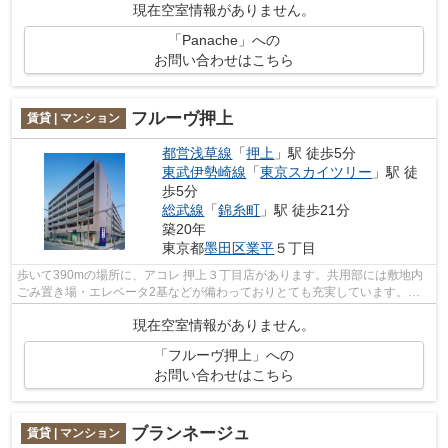
現在空室情報がありません。
「Panache」への
お問い合わせはこちら
フルーヴ押上
賃貸 | マンション
都営浅草線
「
押上
」駅 徒歩5分
東武伊勢崎線
「
東京スカイツリー
」駅 徒
歩5分
総武線
「
錦糸町
」駅 徒歩21分
築20年
東京都
墨田区
業平
５丁目
歩いて390mの場所に、アコレ 押上３丁目店があります。共用部には敷地内
ごみ置き場・エレベータ2基などが備わっておりとても充実しています。風
通しの良いマンションは利便性が高く好...
現在空室情報がありません。
「フルーヴ押上」への
お問い合わせはこちら
ブランネージュ
賃貸 | マンション