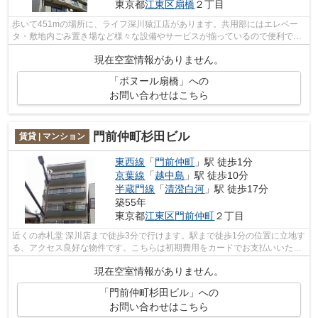
東京都
江東区
扇橋
２丁目
歩いて451mの場所に、ライフ深川猿江店があります。共用部にはエレベー
タ・敷地内ごみ置き場など様々な設備やサービスが揃っているので便利で
す。電車でのアクセスを快適なものにする...
現在空室情報がありません。
「ボヌール扇橋」への
お問い合わせはこちら
門前仲町杉田ビル
賃貸 | マンション
東西線
「
門前仲町
」駅 徒歩1分
京葉線
「
越中島
」駅 徒歩10分
半蔵門線
「
清澄白河
」駅 徒歩17分
築55年
東京都
江東区
門前仲町
２丁目
近くの赤札堂 深川店まで徒歩3分で行けます。駅まで徒歩1分の位置に立地す
る、アクセス良好な物件です。こちらは初期費用をカードでお支払いいただ
けるマンションです。2駅利用可能な...
現在空室情報がありません。
「門前仲町杉田ビル」への
お問い合わせはこちら