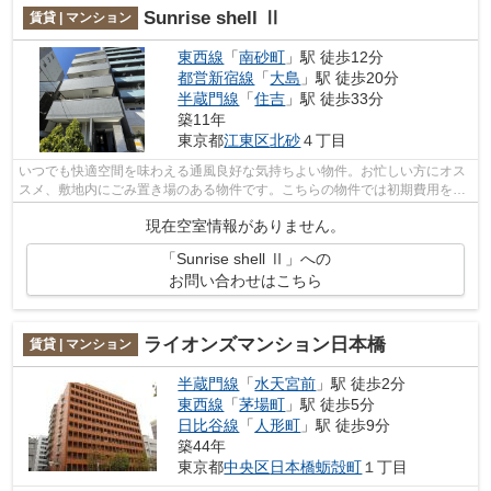
Sunrise shell Ⅱ
賃貸 | マンション
東西線
「
南砂町
」駅 徒歩12分
都営新宿線
「
大島
」駅 徒歩20分
半蔵門線
「
住吉
」駅 徒歩33分
築11年
東京都
江東区
北砂
４丁目
いつでも快適空間を味わえる通風良好な気持ちよい物件。お忙しい方にオス
スメ、敷地内にごみ置き場のある物件です。こちらの物件では初期費用をカ
ードでお支払いいただけます。2駅利用...
現在空室情報がありません。
「Sunrise shell Ⅱ」への
お問い合わせはこちら
ライオンズマンション日本橋
賃貸 | マンション
半蔵門線
「
水天宮前
」駅 徒歩2分
東西線
「
茅場町
」駅 徒歩5分
日比谷線
「
人形町
」駅 徒歩9分
築44年
東京都
中央区
日本橋蛎殻町
１丁目