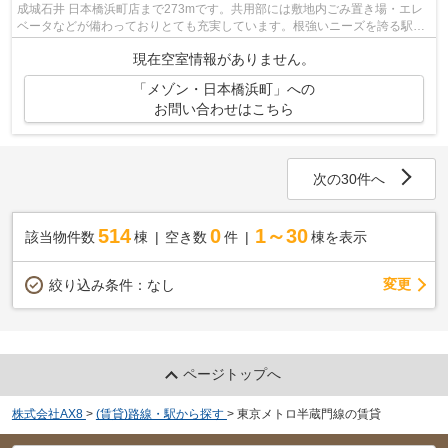
成城石井 日本橋浜町店まで273mです。共用部には敷地内ごみ置き場・エレ
ベータなどが備わっておりとても充実しています。根強いニーズを誇る駅近
の物件となり、徒歩8分に駅があります...
現在空室情報がありません。
「メゾン・日本橋浜町」への
お問い合わせはこちら
次の30件へ
514
0
1～30
該当物件数
棟
空き数
件
棟を表示
変更
絞り込み条件：
なし
ページトップへ
株式会社AX8
>
(賃貸)路線・駅から探す
>
東京メトロ半蔵門線の賃貸