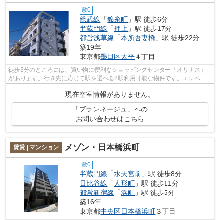
敷0
総武線
「
錦糸町
」駅 徒歩6分
半蔵門線
「
押上
」駅 徒歩17分
都営浅草線
「
本所吾妻橋
」駅 徒歩22分
築19年
東京都
墨田区
太平
４丁目
徒歩3分のところには、買い物に便利なショッピングセンター「オリナス」
があります。行き先に応じて駅を選べる2駅利用可能な物件です。エレベー
ター付きの物件です。防犯対策もバッチ...
現在空室情報がありません。
「ブランネージュ」への
お問い合わせはこちら
メゾン・日本橋浜町
賃貸 | マンション
敷0
半蔵門線
「
水天宮前
」駅 徒歩8分
日比谷線
「
人形町
」駅 徒歩11分
都営新宿線
「
浜町
」駅 徒歩5分
築16年
東京都
中央区
日本橋浜町
３丁目