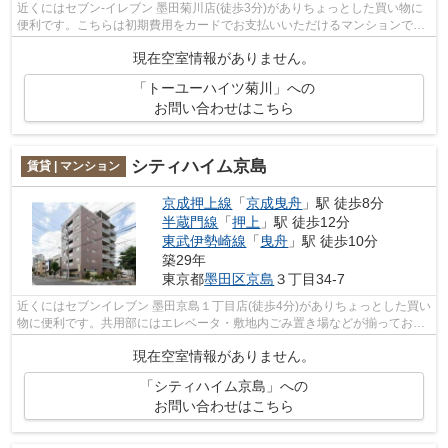
近くにはセブン‐イレブン 墨田菊川店(徒歩3分)がありちょっとした買い物に
便利です。こちらは初期費用をカードでお支払いいただけるマンションで
す。2駅利用できる場所にあるので利便...
現在空室情報がありません。
「トーユーハイツ菊川」への
お問い合わせはこちら
シティハイム京島
賃貸 | マンション
京成押上線
「
京成曳舟
」駅 徒歩8分
半蔵門線
「
押上
」駅 徒歩12分
東武伊勢崎線
「
曳舟
」駅 徒歩10分
築29年
東京都
墨田区
京島
３丁目34-7
近くにはセブンイレブン 墨田京島１丁目店(徒歩4分)がありちょっとした買い
物に便利です。共用部にはエレベータ・敷地内ごみ置き場などが揃っており
ます。風通しが良く、湿気やカビの...
現在空室情報がありません。
「シティハイム京島」への
お問い合わせはこちら