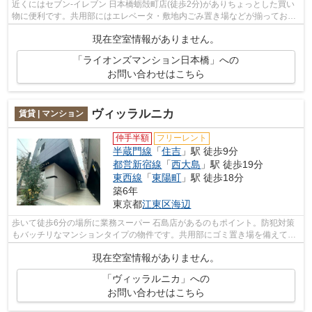
近くにはセブン-イレブン 日本橋蛎殻町店(徒歩2分)がありちょっとした買い
物に便利です。共用部にはエレベータ・敷地内ごみ置き場などが揃っており
ます。風通しのよさが魅力のマンショ...
現在空室情報がありません。
「ライオンズマンション日本橋」への
お問い合わせはこちら
ヴィッラルニカ
賃貸 | マンション
仲手半額
フリーレント
半蔵門線
「
住吉
」駅 徒歩9分
都営新宿線
「
西大島
」駅 徒歩19分
東西線
「
東陽町
」駅 徒歩18分
築6年
東京都
江東区
海辺
歩いて徒歩6分の場所に業務スーパー 石島店があるのもポイント。防犯対策
もバッチリなマンションタイプの物件です。共用部にゴミ置き場を備えてい
るので、外部の人にごみを見られたり...
現在空室情報がありません。
「ヴィッラルニカ」への
お問い合わせはこちら