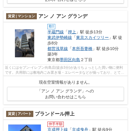
アン ノ アン グランデ
賃貸 | マンション
敷0
半蔵門線
「
押上
」駅 徒歩13分
東武伊勢崎線
「
東京スカイツリー
」駅 徒
歩8分
都営浅草線
「
本所吾妻橋
」駅 徒歩10分
築3年
東京都
墨田区
向島
２丁目
近くにはセブン-イレブン向島店(徒歩3分)がありちょっとした買い物に便利
です。共用部には敷地内ごみ置き場・エレベータなどが揃っており、とても
充実しています。空気の入れ替えも簡...
現在空室情報がありません。
「アン ノ アン グランデ」への
お問い合わせはこちら
プランドール押上
賃貸 | アパート
仲手半額
京成押上線
「
京成曳舟
」駅 徒歩9分