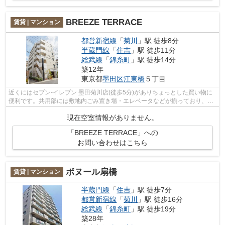
BREEZE TERRACE
賃貸 | マンション
都営新宿線
「
菊川
」駅 徒歩8分
半蔵門線
「
住吉
」駅 徒歩11分
総武線
「
錦糸町
」駅 徒歩14分
築12年
東京都
墨田区
江東橋
５丁目
近くにはセブン‐イレブン 墨田菊川店(徒歩5分)がありちょっとした買い物に
便利です。共用部には敷地内ごみ置き場・エレベータなどが揃っており、と
ても充実しています。外壁にはタイル...
現在空室情報がありません。
「BREEZE TERRACE」への
お問い合わせはこちら
ボヌール扇橋
賃貸 | マンション
半蔵門線
「
住吉
」駅 徒歩7分
都営新宿線
「
菊川
」駅 徒歩16分
総武線
「
錦糸町
」駅 徒歩19分
築28年