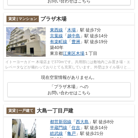
お問い合わせはこちら
プラザ木場
賃貸 | マンション
東西線
「
木場
」駅 徒歩7分
京葉線
「
越中島
」駅 徒歩14分
有楽町線
「
豊洲
」駅 徒歩19分
築40年
東京都
江東区
木場
１丁目
イトーヨーカドー 木場店まで370mです。共用部には敷地内ごみ置き場・エ
レベータなどが備わっておりとても充実しています。外壁はタイル張りとな
っていて、きれいな外観をしています。...
現在空室情報がありません。
「プラザ木場」への
お問い合わせはこちら
大島一丁目戸建
賃貸 | 一戸建て
都営新宿線
「
西大島
」駅 徒歩8分
半蔵門線
「
住吉
」駅 徒歩14分
総武線
「
亀戸
」駅 徒歩21分