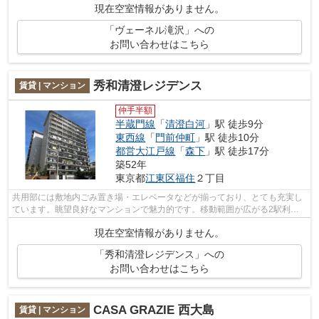
現在空室情報がありません。
「ヴェーネル滝沢」への
お問い合わせはこちら
秀和清澄レジデンス
賃貸 | マンション
仲手半額
半蔵門線
「
清澄白河
」駅 徒歩9分
東西線
「
門前仲町
」駅 徒歩10分
都営大江戸線
「
森下
」駅 徒歩17分
築52年
東京都
江東区
福住
２丁目
共用部には敷地内ごみ置き場・エレベータなどが揃っており、とても充実し
ています。眺望良好なマンションで魅力的です。移動範囲が広がる2駅利用
可能な物件です。こちらの物件はマンシ...
現在空室情報がありません。
「秀和清澄レジデンス」への
お問い合わせはこちら
CASA GRAZIE 西大島
賃貸 | マンション