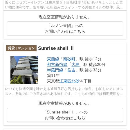
近くにはセブン-イレブン 江東東陽５丁目店(徒歩7分)がありちょっとした買
い物に便利です。落ち着いた街並みにフィットする外観タイルの物件。風通
しの良い物件は利便性が高く好条件で...
現在空室情報がありません。
「ルノン東陽」への
お問い合わせはこちら
Sunrise shell Ⅱ
賃貸 | マンション
東西線
「
南砂町
」駅 徒歩12分
都営新宿線
「
大島
」駅 徒歩20分
半蔵門線
「
住吉
」駅 徒歩33分
築11年
東京都
江東区
北砂
４丁目
いつでも快適空間を味わえる通風良好な気持ちよい物件。お忙しい方にオス
スメ、敷地内にごみ置き場のある物件です。こちらの物件では初期費用をカ
ードでお支払いいただけます。2駅利用...
現在空室情報がありません。
「Sunrise shell Ⅱ」への
お問い合わせはこちら