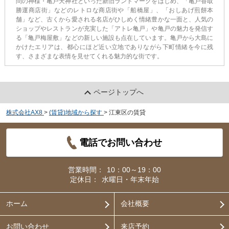
問の神様・亀戸天神社といった新旧ランドマークをはじめ、「亀戸香取
勝運商店街」などのレトロな商店街や「船橋屋」、「おしあげ煎餅本
舗」など、古くから愛される名店がひしめく情緒豊かな一面と、人気の
ショップやレストランが充実した「アトレ亀戸」や亀戸の魅力を発信す
る「亀戸梅屋敷」などの新しい施設も点在しています。亀戸から大島に
かけたエリアは、都心にほど近い立地でありながら下町情緒を今に残
す、さまざまな表情を見せてくれる魅力的な街です。
ページトップへ
株式会社AX8
>
(賃貸)地域から探す
>
江東区の賃貸
電話でお問い合わせ
営業時間：
10：00～19：00
定休日：
水曜日・年末年始
ホーム
会社概要
お問い合わせ
来店予約