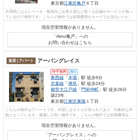
東京都
江東区
亀戸
６丁目
共用部にはエレベータ・敷地内ごみ置き場など様々な設備やサービスが揃っ
ているので便利です。こちらの物件では初期費用をカードでお支払いいただ
けます。風通しが良好なので、いつで...
現在空室情報がありません。
「Almo亀戸」への
お問い合わせはこちら
アーバングレイス
賃貸 | アパート
仲手無料
敷0
東西線
「
木場
」駅 徒歩9分
京葉線
「
潮見
」駅 徒歩24分
都営大江戸線
「
門前仲町
」駅 徒歩26分
築23年
東京都
江東区
東陽
１丁目
こちらの物件はアパートです。外壁にはタイルが張られてあり、印象的な外
観となっています。風通しが良い物件です。こちらの物件では初期費用をカ
ードでお支払いいただけます。東西線...
現在空室情報がありません。
「アーバングレイス」への