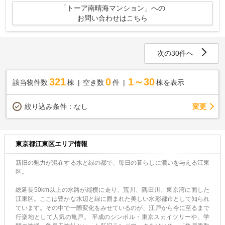
「トーア南晴海マンション」への
お問い合わせはこちら
次の30件へ
321
0
1～30
該当物件数
棟
空き数
件
棟を表示
変更
絞り込み条件：
なし
東京都江東区エリア情報
新旧の魅力が混在する水と緑の都で、毎日の暮らしに潤いを与える江東
区。
総延長50km以上の水路が縦横に走り、荒川、隅田川、東京湾に面した
江東区。ここは豊かな水辺と緑に囲まれた美しい水彩都市として知られ
ています。その中で一際変化をみせているのが、江戸から今に至るまで
行楽地として人気の亀戸。 平成のシンボル・東京スカイツリーや、学