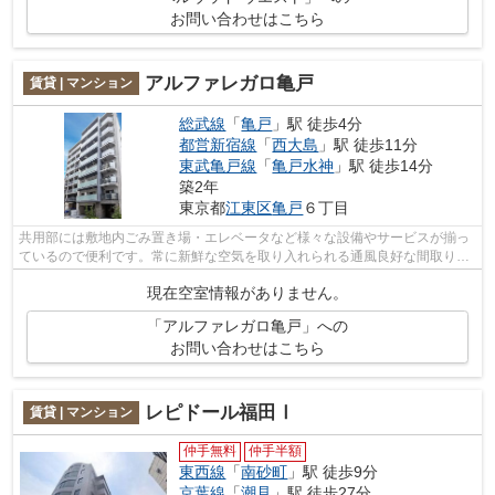
お問い合わせはこちら
アルファレガロ亀戸
賃貸 | マンション
総武線
「
亀戸
」駅 徒歩4分
都営新宿線
「
西大島
」駅 徒歩11分
東武亀戸線
「
亀戸水神
」駅 徒歩14分
築2年
東京都
江東区
亀戸
６丁目
共用部には敷地内ごみ置き場・エレベータなど様々な設備やサービスが揃っ
ているので便利です。常に新鮮な空気を取り入れられる通風良好な間取りの
物件。こちらの物件では初期費用をカ...
現在空室情報がありません。
「アルファレガロ亀戸」への
お問い合わせはこちら
レピドール福田Ⅰ
賃貸 | マンション
仲手無料
仲手半額
東西線
「
南砂町
」駅 徒歩9分
京葉線
「
潮見
」駅 徒歩27分