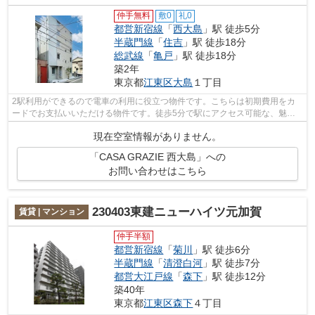
仲手無料
敷0
礼0
都営新宿線
「
西大島
」駅 徒歩5分
半蔵門線
「
住吉
」駅 徒歩18分
総武線
「
亀戸
」駅 徒歩18分
築2年
東京都
江東区
大島
１丁目
2駅利用ができるので電車の利用に役立つ物件です。こちらは初期費用をカ
ードでお支払いいただける物件です。徒歩5分で駅にアクセス可能な、魅力
的な駅近物件です。地域のゴミ捨て場ま...
現在空室情報がありません。
「CASA GRAZIE 西大島」への
お問い合わせはこちら
230403東建ニューハイツ元加賀
賃貸 | マンション
仲手半額
都営新宿線
「
菊川
」駅 徒歩6分
半蔵門線
「
清澄白河
」駅 徒歩7分
都営大江戸線
「
森下
」駅 徒歩12分
築40年
東京都
江東区
森下
４丁目