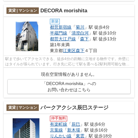
DECORA morishita
賃貸 | マンション
新築
都営新宿線
「
菊川
」駅 徒歩4分
半蔵門線
「
清澄白河
」駅 徒歩10分
都営大江戸線
「
森下
」駅 徒歩13分
築1年未満
東京都
江東区
森下
４丁目
駅まで歩いてアクセスできる、徒歩4分の距離に立地する物件です。外壁に
はタイルが張られています。行き先に応じて駅を選べる2駅利用可能な物件
です。風通しの良い物件は利便性が高く...
現在空室情報がありません。
「DECORA morishita」への
お問い合わせはこちら
パークアクシス辰巳ステージ
賃貸 | マンション
仲手無料
有楽町線
「
辰巳
」駅 徒歩6分
京葉線
「
新木場
」駅 徒歩16分
りんかい線
「
東雲
」駅 徒歩18分