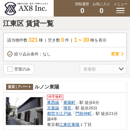
閲覧履歴
お気に入り
メニュー
0
0
江東区 賃貸一覧
321
0
1～30
該当物件数
棟
空き数
件
棟を表示
変更
絞り込み条件：
なし
空室のみ
ルノン東陽
賃貸 | アパート
仲手無料
東西線
「
東陽町
」駅 徒歩6分
京葉線
「
潮見
」駅 徒歩26分
都営大江戸線
「
門前仲町
」駅 徒歩21分
築4年
東京都
江東区
東陽
１丁目