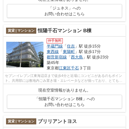
「ジュネス」への
お問い合わせはこちら
恒陽千石マンション B棟
賃貸 | マンション
仲手無料
半蔵門線
「
住吉
」駅 徒歩15分
東西線
「
東陽町
」駅 徒歩17分
都営新宿線
「
西大島
」駅 徒歩23分
築45年
東京都
江東区
千石
３丁目
セブン-イレブン江東海辺店まで徒歩4分と近場にコンビニがあるのもポイン
ト。共用部には敷地内ごみ置き場・エレベータなどが揃っており、とても充
実しています。クレジットカードで初...
現在空室情報がありません。
「恒陽千石マンション B棟」への
お問い合わせはこちら
ブリリアントヨス
賃貸 | マンション