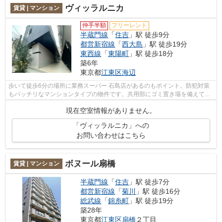
ヴィッラルニカ
賃貸 | マンション
仲手半額
フリーレント
半蔵門線
「
住吉
」駅 徒歩9分
都営新宿線
「
西大島
」駅 徒歩19分
東西線
「
東陽町
」駅 徒歩18分
築6年
東京都
江東区
海辺
歩いて徒歩6分の場所に業務スーパー 石島店があるのもポイント。防犯対策
もバッチリなマンションタイプの物件です。共用部にゴミ置き場を備えてい
るので、外部の人にごみを見られたり...
現在空室情報がありません。
「ヴィッラルニカ」への
お問い合わせはこちら
ボヌール扇橋
賃貸 | マンション
半蔵門線
「
住吉
」駅 徒歩7分
都営新宿線
「
菊川
」駅 徒歩16分
総武線
「
錦糸町
」駅 徒歩19分
築28年
東京都
江東区
扇橋
２丁目