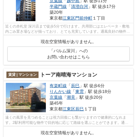
京葉線
「
越中島
」駅 徒歩11分
半蔵門線
「
清澄白河
」駅 徒歩17分
築20年
東京都
江東区
門前仲町
１丁目
近くの赤札堂 深川店まで徒歩5分で行けます。共用部にはエレベータ・敷地
内ごみ置き場などが揃っており、とても充実しています。通風良好の物件な
のでいつでも新鮮な空気を味わえます...
現在空室情報がありません。
「パルム深川」への
お問い合わせはこちら
トーア南晴海マンション
賃貸 | マンション
有楽町線
「
辰巳
」駅 徒歩6分
りんかい線
「
東雲
」駅 徒歩18分
京葉線
「
潮見
」駅 徒歩20分
築45年
東京都
江東区
辰巳
１丁目
遠くの風景を見つめることは視力回復にも繋がりますので健康的になれま
す。2駅利用可能な物件で目的地に応じて路線を選ぶことができます。通風
システムが整った換気がしやすい物件です...
現在空室情報がありません。