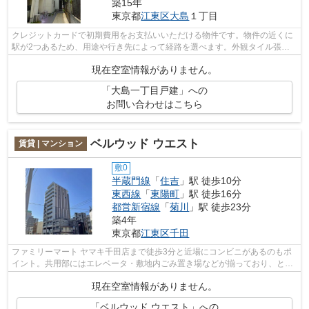
築15年
東京都
江東区
大島
１丁目
クレジットカードで初期費用をお支払いいただける物件です。物件の近くに
駅が2つあるため、用途や行き先によって経路を選べます。外観タイル張り
は耐久性に優れ、管理の手間も抑えられ...
現在空室情報がありません。
「大島一丁目戸建」への
お問い合わせはこちら
ベルウッド ウエスト
賃貸 | マンション
敷0
半蔵門線
「
住吉
」駅 徒歩10分
東西線
「
東陽町
」駅 徒歩16分
都営新宿線
「
菊川
」駅 徒歩23分
築4年
東京都
江東区
千田
ファミリーマート ヤマキ千田店まで徒歩3分と近場にコンビニがあるのもポ
イント。共用部にはエレベータ・敷地内ごみ置き場などが揃っており、とて
も充実しています。眺望良好なマンシ...
現在空室情報がありません。
「ベルウッド ウエスト」への