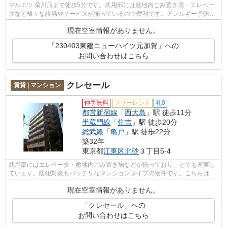
マルエツ 菊川店まで徒歩5分です。共用部には敷地内ごみ置き場・エレベー
タなど様々な設備やサービスが揃っているので便利です。アレルギー予防に
適した、通気性の良い安心の物件です...
現在空室情報がありません。
「230403東建ニューハイツ元加賀」への
お問い合わせはこちら
クレセール
賃貸 | マンション
仲手無料
フリーレント
礼0
都営新宿線
「
西大島
」駅 徒歩11分
半蔵門線
「
住吉
」駅 徒歩20分
総武線
「
亀戸
」駅 徒歩22分
築32年
東京都
江東区
北砂
３丁目5-4
共用部にはエレベータ・敷地内ごみ置き場などが揃っており、とても充実し
ています。防犯対策もバッチリなマンションタイプの物件です。こちらは初
期費用をカードでお支払いいただける...
現在空室情報がありません。
「クレセール」への
お問い合わせはこちら