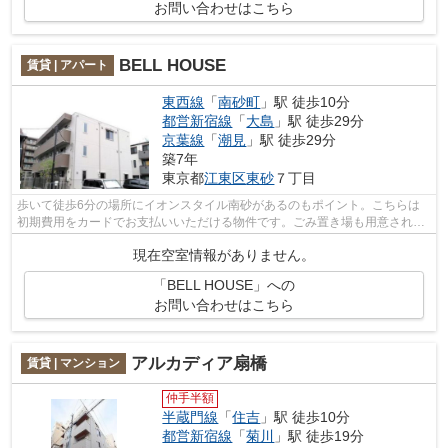
お問い合わせはこちら
BELL HOUSE
賃貸 | アパート
東西線
「
南砂町
」駅 徒歩10分
都営新宿線
「
大島
」駅 徒歩29分
京葉線
「
潮見
」駅 徒歩29分
築7年
東京都
江東区
東砂
７丁目
歩いて徒歩6分の場所にイオンスタイル南砂があるのもポイント。こちらは
初期費用をカードでお支払いいただける物件です。ごみ置き場も用意されて
おり、通勤前などにごみ捨て可能です。...
現在空室情報がありません。
「BELL HOUSE」への
お問い合わせはこちら
アルカディア扇橋
賃貸 | マンション
仲手半額
半蔵門線
「
住吉
」駅 徒歩10分
都営新宿線
「
菊川
」駅 徒歩19分