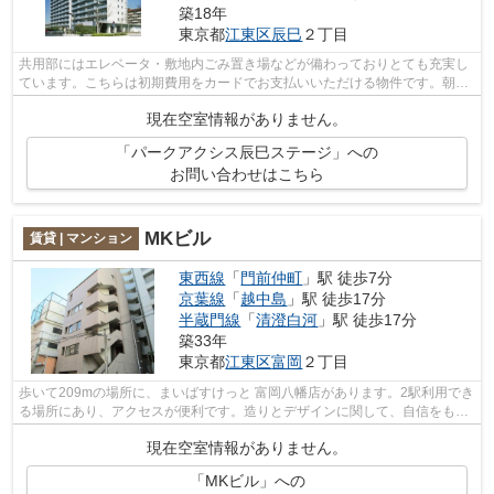
築18年
東京都
江東区
辰巳
２丁目
共用部にはエレベータ・敷地内ごみ置き場などが備わっておりとても充実し
ています。こちらは初期費用をカードでお支払いいただける物件です。朝に
慌てることなく行動するために駅から...
現在空室情報がありません。
「パークアクシス辰巳ステージ」への
お問い合わせはこちら
MKビル
賃貸 | マンション
東西線
「
門前仲町
」駅 徒歩7分
京葉線
「
越中島
」駅 徒歩17分
半蔵門線
「
清澄白河
」駅 徒歩17分
築33年
東京都
江東区
富岡
２丁目
歩いて209mの場所に、まいばすけっと 富岡八幡店があります。2駅利用でき
る場所にあり、アクセスが便利です。造りとデザインに関して、自信をもっ
て情報を提供できるマンションです。...
現在空室情報がありません。
「MKビル」への