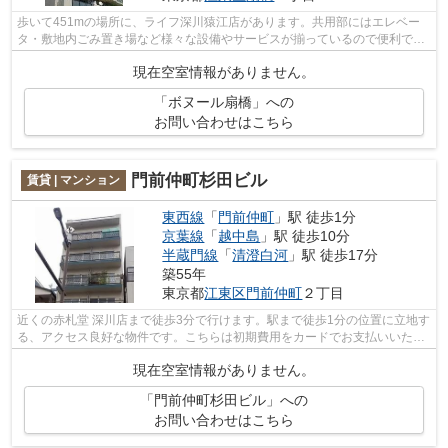
歩いて451mの場所に、ライフ深川猿江店があります。共用部にはエレベー
タ・敷地内ごみ置き場など様々な設備やサービスが揃っているので便利で
す。電車でのアクセスを快適なものにする...
現在空室情報がありません。
「ボヌール扇橋」への
お問い合わせはこちら
門前仲町杉田ビル
賃貸 | マンション
東西線
「
門前仲町
」駅 徒歩1分
京葉線
「
越中島
」駅 徒歩10分
半蔵門線
「
清澄白河
」駅 徒歩17分
築55年
東京都
江東区
門前仲町
２丁目
近くの赤札堂 深川店まで徒歩3分で行けます。駅まで徒歩1分の位置に立地す
る、アクセス良好な物件です。こちらは初期費用をカードでお支払いいただ
けるマンションです。2駅利用可能な...
現在空室情報がありません。
「門前仲町杉田ビル」への
お問い合わせはこちら