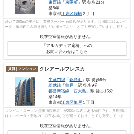
東西線
「
東陽町
」駅 徒歩21分
築8年
東京都
江東区
扇橋
２丁目
歩いて363mの場所に、業務スーパー 石島店があります。共用部にはエレベ
ータ・敷地内ごみ置き場などが揃っており、とても充実しています。魅力的
で眺望良好な場所です。外観タイル張り...
現在空室情報がありません。
「アルカディア扇橋」への
お問い合わせはこちら
クレアールフレスカ
賃貸 | マンション
半蔵門線
「
錦糸町
」駅 徒歩9分
総武線
「
亀戸
」駅 徒歩9分
都営新宿線
「
西大島
」駅 徒歩15分
築14年
東京都
江東区
亀戸
１丁目
コンビニ「ローソン 墨東病院東店」が200m以内にある物件です。共用部に
はエレベータ・敷地内ごみ置き場などが揃っており、とても充実していま
す。こちらの物件はマンションです。物件...
現在空室情報がありません。