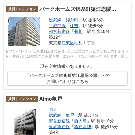
パークホームズ錦糸町猿江恩賜公園
賃貸 | マンション
総武線
「
錦糸町
」駅 徒歩6分
半蔵門線
「
住吉
」駅 徒歩6分
都営新宿線
「
菊川
」駅 徒歩15分
築12年
東京都
江東区
毛利
１丁目
セブン‐イレブン 江東毛利店まで徒歩1分と近場にコンビニがあるのもポイン
ト。共用部には敷地内ごみ置き場・エレベータなどが揃っております。通風
良好の涼しく気持ちの良い空間をご提...
現在空室情報がありません。
「パークホームズ錦糸町猿江恩賜公園」への
お問い合わせはこちら
Almo亀戸
賃貸 | マンション
敷0
総武線
「
亀戸
」駅 徒歩7分
都営新宿線
「
西大島
」駅 徒歩10分
東武亀戸線
「
亀戸水神
」駅 徒歩15分
築4年