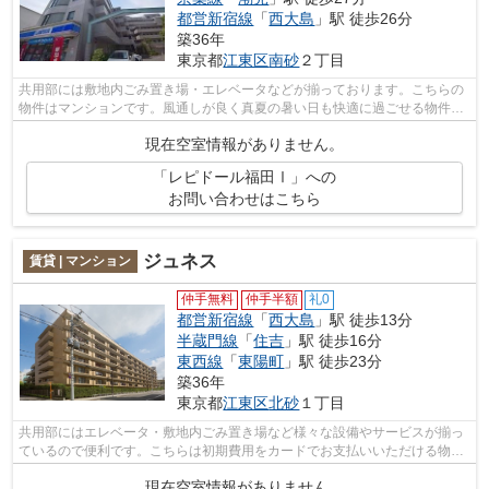
都営新宿線
「
西大島
」駅 徒歩26分
築36年
東京都
江東区
南砂
２丁目
共用部には敷地内ごみ置き場・エレベータなどが揃っております。こちらの
物件はマンションです。風通しが良く真夏の暑い日も快適に過ごせる物件で
す。朝に慌てることなく行動するため...
現在空室情報がありません。
「レピドール福田Ⅰ」への
お問い合わせはこちら
ジュネス
賃貸 | マンション
仲手無料
仲手半額
礼0
都営新宿線
「
西大島
」駅 徒歩13分
半蔵門線
「
住吉
」駅 徒歩16分
東西線
「
東陽町
」駅 徒歩23分
築36年
東京都
江東区
北砂
１丁目
共用部にはエレベータ・敷地内ごみ置き場など様々な設備やサービスが揃っ
ているので便利です。こちらは初期費用をカードでお支払いいただける物件
なので、支払い手続きの手間が省けま...
現在空室情報がありません。