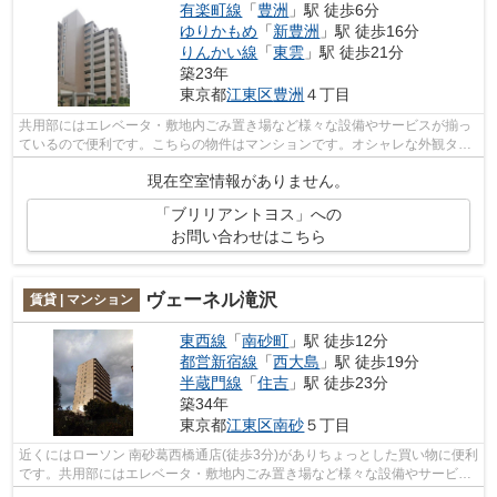
有楽町線
「
豊洲
」駅 徒歩6分
ゆりかもめ
「
新豊洲
」駅 徒歩16分
りんかい線
「
東雲
」駅 徒歩21分
築23年
東京都
江東区
豊洲
４丁目
共用部にはエレベータ・敷地内ごみ置き場など様々な設備やサービスが揃っ
ているので便利です。こちらの物件はマンションです。オシャレな外観タイ
ル張りは、とてもニーズが高い物件で...
現在空室情報がありません。
「ブリリアントヨス」への
お問い合わせはこちら
ヴェーネル滝沢
賃貸 | マンション
東西線
「
南砂町
」駅 徒歩12分
都営新宿線
「
西大島
」駅 徒歩19分
半蔵門線
「
住吉
」駅 徒歩23分
築34年
東京都
江東区
南砂
５丁目
近くにはローソン 南砂葛西橋通店(徒歩3分)がありちょっとした買い物に便利
です。共用部にはエレベータ・敷地内ごみ置き場など様々な設備やサービス
が揃っているので便利です。駅まで...