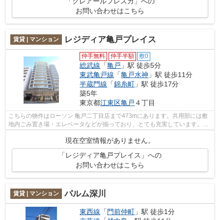
「クレアールフレスカ」への
お問い合わせはこちら
レジディア亀戸プレイス
賃貸 | マンション
仲手無料
仲手半額
敷0
総武線
「
亀戸
」駅 徒歩5分
東武亀戸線
「
亀戸水神
」駅 徒歩11分
半蔵門線
「
錦糸町
」駅 徒歩17分
築5年
東京都
江東区
亀戸
４丁目
こちらの物件はローソン 亀戸二丁目店まで473mにあります。共用部には敷
地内ごみ置き場・エレベータなどが揃っており、とても充実しています。外
観タイル張りなので、年月とともに味わ...
現在空室情報がありません。
「レジディア亀戸プレイス」への
お問い合わせはこちら
パルム深川
賃貸 | マンション
東西線
「
門前仲町
」駅 徒歩1分