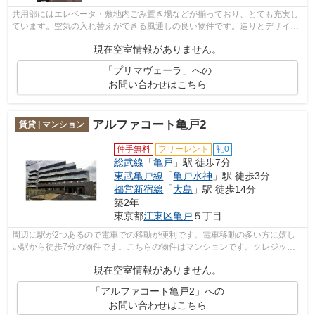
共用部にはエレベータ・敷地内ごみ置き場などが揃っており、とても充実し
ています。空気の入れ替えができる風通しの良い物件です。造りとデザイン
に関して、自信をもって情報を提供で...
現在空室情報がありません。
「プリマヴェーラ」への
お問い合わせはこちら
アルファコート亀戸2
賃貸 | マンション
仲手無料
フリーレント
礼0
総武線
「
亀戸
」駅 徒歩7分
東武亀戸線
「
亀戸水神
」駅 徒歩3分
都営新宿線
「
大島
」駅 徒歩14分
築2年
東京都
江東区
亀戸
５丁目
周辺に駅が2つあるので電車での移動が便利です。電車移動の多い方に嬉し
い駅から徒歩7分の物件です。こちらの物件はマンションです。クレジット
カードで初期費用をお支払いいただける...
現在空室情報がありません。
「アルファコート亀戸2」への
お問い合わせはこちら