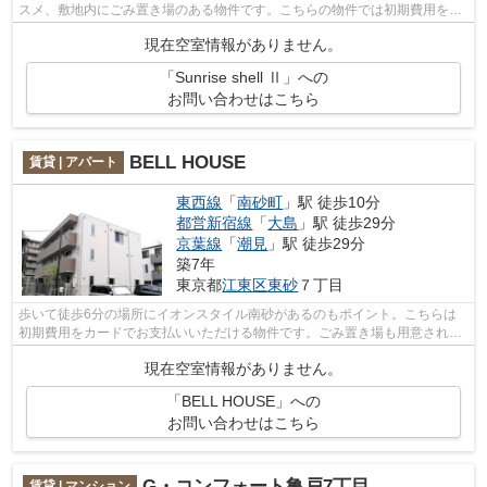
スメ、敷地内にごみ置き場のある物件です。こちらの物件では初期費用をカ
ードでお支払いいただけます。2駅利用...
現在空室情報がありません。
「Sunrise shell Ⅱ」への
お問い合わせはこちら
BELL HOUSE
賃貸 | アパート
東西線
「
南砂町
」駅 徒歩10分
都営新宿線
「
大島
」駅 徒歩29分
京葉線
「
潮見
」駅 徒歩29分
築7年
東京都
江東区
東砂
７丁目
歩いて徒歩6分の場所にイオンスタイル南砂があるのもポイント。こちらは
初期費用をカードでお支払いいただける物件です。ごみ置き場も用意されて
おり、通勤前などにごみ捨て可能です。...
現在空室情報がありません。
「BELL HOUSE」への
お問い合わせはこちら
G・コンフォート亀戸7丁目
賃貸 | マンション