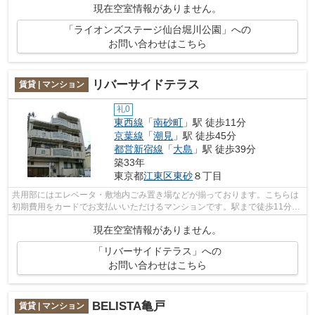
現在空室情報がありません。
「ライオンズステージ仙台堀川公園」への
お問い合わせはこちら
リバーサイドテラス
賃貸 | マンション
礼0
東西線
「
南砂町
」駅 徒歩11分
京葉線
「
潮見
」駅 徒歩45分
都営新宿線
「
大島
」駅 徒歩39分
築33年
東京都
江東区
東砂
８丁目
共用部にはエレベータ・敷地内ごみ置き場などが揃っております。こちらは
初期費用をカードでお支払いいただけるマンションです。駅まで徒歩11分の
物件です。シンプルながらも風の通り...
現在空室情報がありません。
「リバーサイドテラス」への
お問い合わせはこちら
BELISTA亀戸
賃貸 | マンション