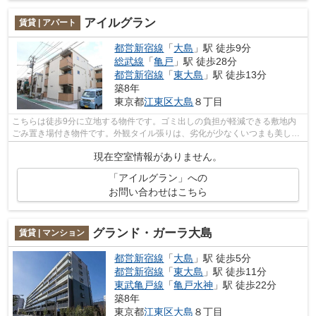
アイルグラン
賃貸 | アパート
都営新宿線
「
大島
」駅 徒歩9分
総武線
「
亀戸
」駅 徒歩28分
都営新宿線
「
東大島
」駅 徒歩13分
築8年
東京都
江東区
大島
８丁目
こちらは徒歩9分に立地する物件です。ゴミ出しの負担が軽減できる敷地内
ごみ置き場付き物件です。外観タイル張りは、劣化が少なくいつまも美しい
外観を保ちます。こちらの物件はアパー...
現在空室情報がありません。
「アイルグラン」への
お問い合わせはこちら
グランド・ガーラ大島
賃貸 | マンション
都営新宿線
「
大島
」駅 徒歩5分
都営新宿線
「
東大島
」駅 徒歩11分
東武亀戸線
「
亀戸水神
」駅 徒歩22分
築8年
東京都
江東区
大島
８丁目