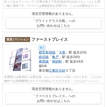
近くにはセブン-イレブン江東大島５丁目店(徒歩4分)がありちょっとした買
い物に便利です。アパートは通風良好な空間です。こちらの物件はアパート
です。最上階のアパートです。江東区...
現在空室情報がありません。
「ブライトテラス大島」への
お問い合わせはこちら
ファーストプレイス
賃貸 | マンション
敷0
都営新宿線
「
大島
」駅 徒歩10分
総武線
「
亀戸
」駅 徒歩28分
東西線
「
南砂町
」駅 徒歩24分
築5年
東京都
江東区
北砂
５丁目
共用部には敷地内ごみ置き場・エレベータなどが揃っております。こちらの
物件では初期費用をカードでお支払いいただけます。こちらはマンションタ
イプになります。こちらの物件は眺望...
現在空室情報がありません。
「ファーストプレイス」への
お問い合わせはこちら