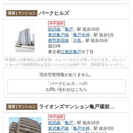
パークヒルズ
賃貸 | マンション
仲手無料
総武線
「
亀戸
」駅 徒歩10分
東武亀戸線
「
亀戸水神
」駅 徒歩1分
都営新宿線
「
大島
」駅 徒歩15分
築23年
東京都
江東区
亀戸
８丁目
共用部には敷地内ごみ置き場・エレベータなどが揃っております。クレジッ
トカードで初期費用をお支払いいただける物件です。防犯対策もバッチリな
マンションタイプの物件です。2駅利用...
現在空室情報がありません。
「パークヒルズ」への
お問い合わせはこちら
ライオンズマンション亀戸蔵前橋通り
賃貸 | マンション
仲手無料
総武線
「
亀戸
」駅 徒歩10分
東武亀戸線
「
亀戸水神
」駅 徒歩3分