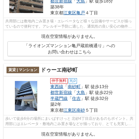
都営新宿線
「
大島
」駅 徒歩18分
築38年
東京都
江東区
亀戸
４丁目
共用部には敷地内ごみ置き場・エレベータなど様々な設備やサービスが揃っ
ているので便利です。アレルギー予防に適した、通気性の良い安心の物件で
す。健康な体は新鮮な空気を吸うとこ...
現在空室情報がありません。
「ライオンズマンション亀戸蔵前橋通り」への
お問い合わせはこちら
ドゥーエ南砂町
賃貸 | マンション
仲手無料
礼0
東西線
「
南砂町
」駅 徒歩13分
都営新宿線
「
大島
」駅 徒歩22分
半蔵門線
「
住吉
」駅 徒歩32分
築2年
東京都
江東区
南砂
５丁目
歩いて徒歩6分の場所にまいばすけっと 北砂4丁目店があるのもポイント。共
用部にはエレベータ・敷地内ごみ置き場などが揃っており、とても充実して
います。駅まで徒歩13分の物件です。...
現在空室情報がありません。