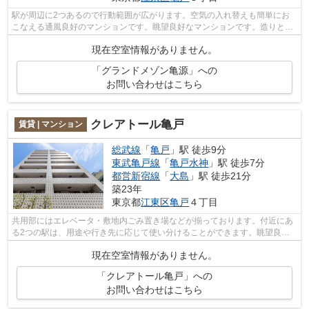
駅が周辺に2つあるので行動範囲が広がります。空気の入れ替えも簡単にお
こなえる通風良好のマンションです。眺望良好なマンションです。造りとデ
ザインに関して、自信をもって情報を提...
現在空室情報がありません。
「グランドメゾン亀源」への
お問い合わせはこちら
クレアトール亀戸
賃貸 | マンション
総武線
「
亀戸
」駅 徒歩9分
東武亀戸線
「
亀戸水神
」駅 徒歩7分
都営新宿線
「
大島
」駅 徒歩21分
築23年
東京都
江東区
亀戸
４丁目
共用部にはエレベータ・敷地内ごみ置き場などが揃っております。付近にあ
る2つの駅は、用途や行き先に応じて使い分けることができます。眺望良好
なエリアの物件で魅力的です。魅力的な...
現在空室情報がありません。
「クレアトール亀戸」への
お問い合わせはこちら