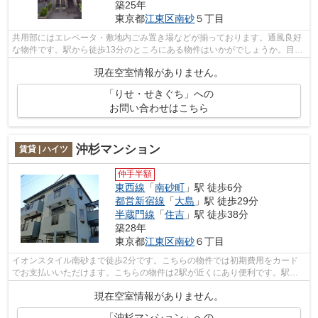
築25年
東京都
江東区
南砂
５丁目
共用部にはエレベータ・敷地内ごみ置き場などが揃っております。通風良好
な物件です。駅から徒歩13分のところにある物件はいかがでしょうか。目的
に応じて駅を選べることが、2駅利用で...
現在空室情報がありません。
「りせ・せきぐち」への
お問い合わせはこちら
沖杉マンション
賃貸 | ハイツ
仲手半額
東西線
「
南砂町
」駅 徒歩6分
都営新宿線
「
大島
」駅 徒歩29分
半蔵門線
「
住吉
」駅 徒歩38分
築28年
東京都
江東区
南砂
６丁目
イオンスタイル南砂まで徒歩2分です。こちらの物件では初期費用をカード
でお支払いいただけます。こちらの物件は2駅が近くにあり便利です。駅か
ら徒歩6分の物件で、アクセス良好です。...
現在空室情報がありません。
「沖杉マンション」への