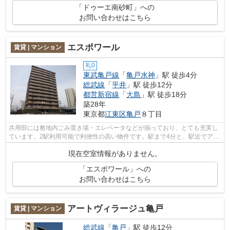
「ドゥーエ南砂町」への
お問い合わせはこちら
エスポワール
賃貸 | マンション
礼0
東武亀戸線
「
亀戸水神
」駅 徒歩4分
総武線
「
平井
」駅 徒歩12分
都営新宿線
「
大島
」駅 徒歩18分
築28年
東京都
江東区
亀戸
８丁目
共用部には敷地内ごみ置き場・エレベータなどが揃っており、とても充実し
ています。2駅利用可能で利便性の高い物件です。駅まで4分と、駅近でアク
セスも良好な物件です。こちらの物件...
現在空室情報がありません。
「エスポワール」への
お問い合わせはこちら
アートヴィラージュ亀戸
賃貸 | マンション
総武線
「
亀戸
」駅 徒歩12分