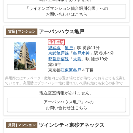
「ライオンズマンション仙台堀川公園」への
お問い合わせはこちら
アーバンハウス亀戸
賃貸 | マンション
仲手半額
総武線
「
亀戸
」駅 徒歩11分
東武亀戸線
「
亀戸水神
」駅 徒歩4分
都営新宿線
「
大島
」駅 徒歩19分
築36年
東京都
江東区
亀戸
４丁目
共用部にはエレベータ・敷地内ごみ置き場などが備わっておりとても充実し
ています。高層階はプライバシー性に優れていて防犯性にも安心の条件で
す。外観タイル張りは、雨風の侵入を防...
現在空室情報がありません。
「アーバンハウス亀戸」への
お問い合わせはこちら
ツインシティ東砂アネックス
賃貸 | マンション