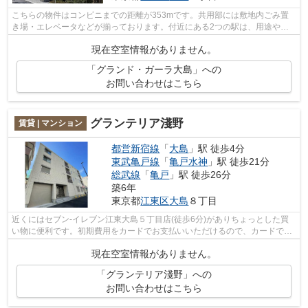
こちらの物件はコンビニまでの距離が353mです。共用部には敷地内ごみ置
き場・エレベータなどが揃っております。付近にある2つの駅は、用途や行
き先に応じて使い分けることができます。...
現在空室情報がありません。
「グランド・ガーラ大島」への
お問い合わせはこちら
グランテリア淺野
賃貸 | マンション
都営新宿線
「
大島
」駅 徒歩4分
東武亀戸線
「
亀戸水神
」駅 徒歩21分
総武線
「
亀戸
」駅 徒歩26分
築6年
東京都
江東区
大島
８丁目
近くにはセブン-イレブン江東大島５丁目店(徒歩6分)がありちょっとした買
い物に便利です。初期費用をカードでお支払いいただけるので、カードで決
済したい方にもおすすめです。防犯対...
現在空室情報がありません。
「グランテリア淺野」への
お問い合わせはこちら