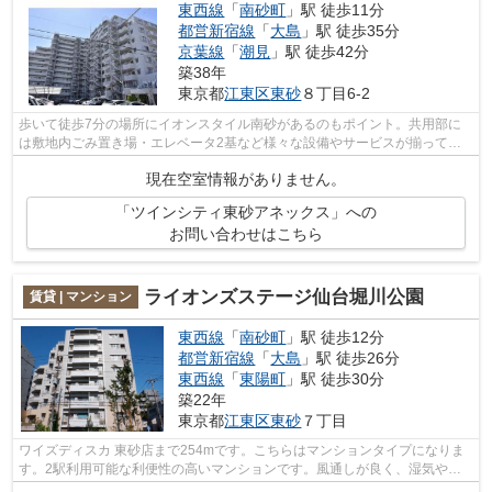
東西線
「
南砂町
」駅 徒歩11分
都営新宿線
「
大島
」駅 徒歩35分
京葉線
「
潮見
」駅 徒歩42分
築38年
東京都
江東区
東砂
８丁目6-2
歩いて徒歩7分の場所にイオンスタイル南砂があるのもポイント。共用部に
は敷地内ごみ置き場・エレベータ2基など様々な設備やサービスが揃ってい
るので便利です。こちらの物件では初期...
現在空室情報がありません。
「ツインシティ東砂アネックス」への
お問い合わせはこちら
ライオンズステージ仙台堀川公園
賃貸 | マンション
東西線
「
南砂町
」駅 徒歩12分
都営新宿線
「
大島
」駅 徒歩26分
東西線
「
東陽町
」駅 徒歩30分
築22年
東京都
江東区
東砂
７丁目
ワイズディスカ 東砂店まで254mです。こちらはマンションタイプになりま
す。2駅利用可能な利便性の高いマンションです。風通しが良く、湿気やカ
ビの心配が少ないマンションです。江東...