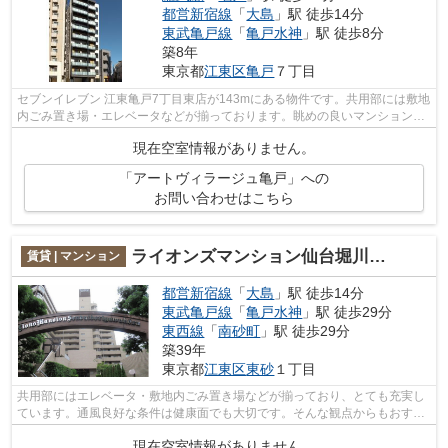
都営新宿線
「
大島
」駅 徒歩14分
東武亀戸線
「
亀戸水神
」駅 徒歩8分
築8年
東京都
江東区
亀戸
７丁目
セブンイレブン 江東亀戸7丁目東店が143mにある物件です。共用部には敷地
内ごみ置き場・エレベータなどが揃っております。眺めの良いマンション探
しは、こちらの場所はいかがですか。...
現在空室情報がありません。
「アートヴィラージュ亀戸」への
お問い合わせはこちら
ライオンズマンション仙台堀川公園
賃貸 | マンション
都営新宿線
「
大島
」駅 徒歩14分
東武亀戸線
「
亀戸水神
」駅 徒歩29分
東西線
「
南砂町
」駅 徒歩29分
築39年
東京都
江東区
東砂
１丁目
共用部にはエレベータ・敷地内ごみ置き場などが揃っており、とても充実し
ています。通風良好な条件は健康面でも大切です。そんな観点からもおすす
めのマンションをご提供します。初期...
現在空室情報がありません。