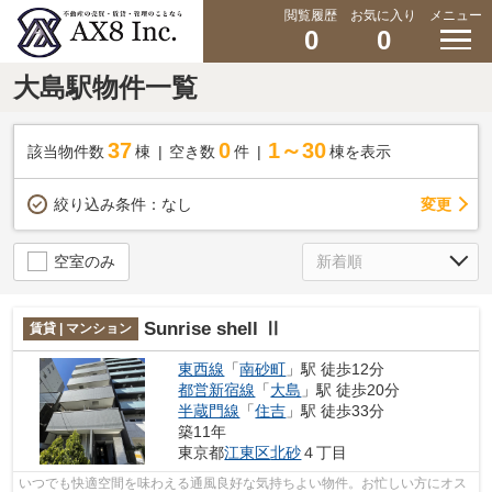
閲覧履歴
お気に入り
メニュー
0
0
大島駅物件一覧
37
0
1～30
該当物件数
棟
空き数
件
棟を表示
変更
絞り込み条件：
なし
空室のみ
Sunrise shell Ⅱ
賃貸 | マンション
東西線
「
南砂町
」駅 徒歩12分
都営新宿線
「
大島
」駅 徒歩20分
半蔵門線
「
住吉
」駅 徒歩33分
築11年
東京都
江東区
北砂
４丁目
いつでも快適空間を味わえる通風良好な気持ちよい物件。お忙しい方にオス