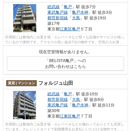
総武線
「
亀戸
」駅 徒歩7分
東武亀戸線
「
亀戸水神
」駅 徒歩3分
都営新宿線
「
大島
」駅 徒歩19分
築17年
東京都
江東区
亀戸
５丁目
共用部には敷地内ごみ置き場・エレベータなど様々な設備やサービスが揃っ
ているので便利です。アクセスの良い徒歩7分の物件です。空気の入れ替え
ができる風通しの良い物件です。外観タ...
現在空室情報がありません。
「BELISTA亀戸」への
お問い合わせはこちら
フォルジュ山田
賃貸 | マンション
総武線
「
亀戸
」駅 徒歩10分
都営新宿線
「
大島
」駅 徒歩8分
東武亀戸線
「
亀戸水神
」駅 徒歩11分
築30年
東京都
江東区
亀戸
７丁目
共用部には敷地内ごみ置き場・エレベータなどが備わっておりとても充実し
ています。クレジットカードで初期費用をお支払いいただける物件です。通