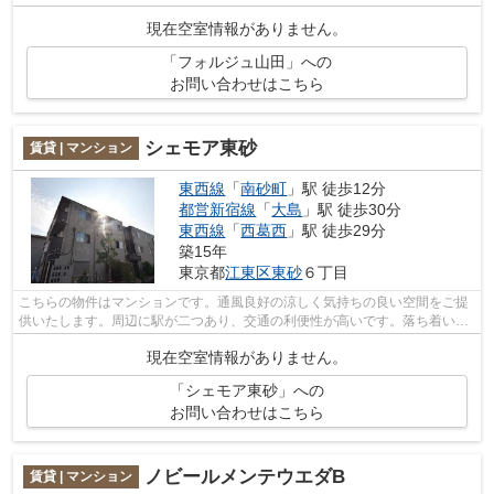
風良好な条件は健康面でも大切です。...
現在空室情報がありません。
「フォルジュ山田」への
お問い合わせはこちら
シェモア東砂
賃貸 | マンション
東西線
「
南砂町
」駅 徒歩12分
都営新宿線
「
大島
」駅 徒歩30分
東西線
「
西葛西
」駅 徒歩29分
築15年
東京都
江東区
東砂
６丁目
こちらの物件はマンションです。通風良好の涼しく気持ちの良い空間をご提
供いたします。周辺に駅が二つあり、交通の利便性が高いです。落ち着いた
街並みにフィットする外観タイルの物...
現在空室情報がありません。
「シェモア東砂」への
お問い合わせはこちら
ノビールメンテウエダB
賃貸 | マンション