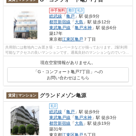
仲手無料
敷0
礼0
総武線
「
亀戸
」駅 徒歩9分
都営新宿線
「
大島
」駅 徒歩12分
東武亀戸線
「
亀戸水神
」駅 徒歩6分
築17年
東京都
江東区
亀戸
７丁目
共用部には敷地内ごみ置き場・エレベータなどが揃っております。2駅利用
可能なアクセスの良いマンションです。通風良好のマンションなのでいつで
も新鮮な空気を味わえます。初期費用を...
現在空室情報がありません。
「G・コンフォート亀戸7丁目」への
お問い合わせはこちら
グランドメゾン亀源
賃貸 | マンション
礼0
総武線
「
亀戸
」駅 徒歩9分
東武亀戸線
「
亀戸水神
」駅 徒歩3分
都営新宿線
「
大島
」駅 徒歩19分
築31年
東京都
江東区
亀戸
５丁目