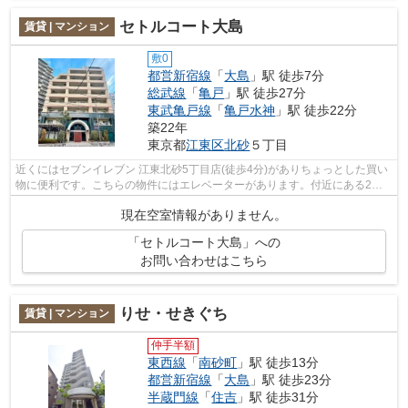
セトルコート大島
賃貸 | マンション
敷0
都営新宿線
「
大島
」駅 徒歩7分
総武線
「
亀戸
」駅 徒歩27分
東武亀戸線
「
亀戸水神
」駅 徒歩22分
築22年
東京都
江東区
北砂
５丁目
近くにはセブンイレブン 江東北砂5丁目店(徒歩4分)がありちょっとした買い
物に便利です。こちらの物件にはエレベーターがあります。付近にある2つ
の駅は、用途や行き先に応じて使い分...
現在空室情報がありません。
「セトルコート大島」への
お問い合わせはこちら
りせ・せきぐち
賃貸 | マンション
仲手半額
東西線
「
南砂町
」駅 徒歩13分
都営新宿線
「
大島
」駅 徒歩23分
半蔵門線
「
住吉
」駅 徒歩31分