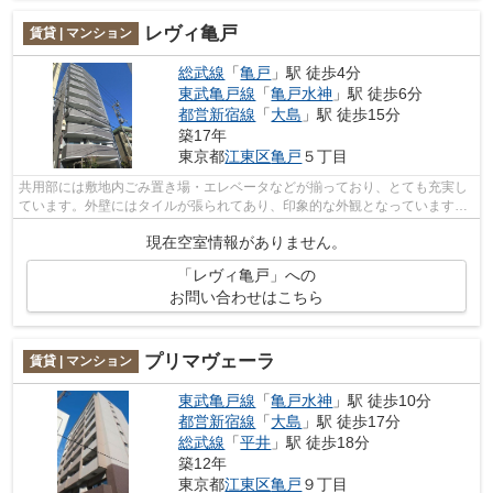
レヴィ亀戸
賃貸 | マンション
総武線
「
亀戸
」駅 徒歩4分
東武亀戸線
「
亀戸水神
」駅 徒歩6分
都営新宿線
「
大島
」駅 徒歩15分
築17年
東京都
江東区
亀戸
５丁目
共用部には敷地内ごみ置き場・エレベータなどが揃っており、とても充実し
ています。外壁にはタイルが張られてあり、印象的な外観となっています。
高ニーズな駅近の物件で、徒歩4分で駅...
現在空室情報がありません。
「レヴィ亀戸」への
お問い合わせはこちら
プリマヴェーラ
賃貸 | マンション
東武亀戸線
「
亀戸水神
」駅 徒歩10分
都営新宿線
「
大島
」駅 徒歩17分
総武線
「
平井
」駅 徒歩18分
築12年
東京都
江東区
亀戸
９丁目