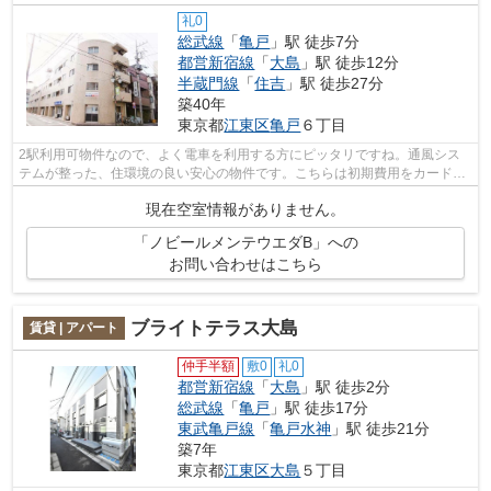
礼0
総武線
「
亀戸
」駅 徒歩7分
都営新宿線
「
大島
」駅 徒歩12分
半蔵門線
「
住吉
」駅 徒歩27分
築40年
東京都
江東区
亀戸
６丁目
2駅利用可物件なので、よく電車を利用する方にピッタリですね。通風シス
テムが整った、住環境の良い安心の物件です。こちらは初期費用をカードで
お支払いいただける物件です。こちらの...
現在空室情報がありません。
「ノビールメンテウエダB」への
お問い合わせはこちら
ブライトテラス大島
賃貸 | アパート
仲手半額
敷0
礼0
都営新宿線
「
大島
」駅 徒歩2分
総武線
「
亀戸
」駅 徒歩17分
東武亀戸線
「
亀戸水神
」駅 徒歩21分
築7年
東京都
江東区
大島
５丁目