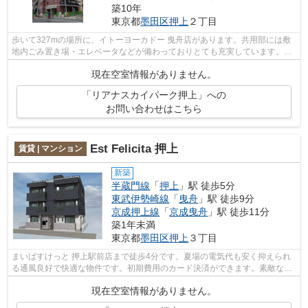
築10年
東京都
墨田区
押上
２丁目
歩いて327mの場所に、イトーヨーカドー 曳舟店があります。共用部には敷
地内ごみ置き場・エレベータなどが備わっておりとても充実しています。こ
ちらの物件はマンションです。外観タイ...
現在空室情報がありません。
「リアナスカイパーク押上」への
お問い合わせはこちら
Est Felicita 押上
賃貸 | マンション
新築
半蔵門線
「
押上
」駅 徒歩5分
東武伊勢崎線
「
曳舟
」駅 徒歩9分
京成押上線
「
京成曳舟
」駅 徒歩11分
築1年未満
東京都
墨田区
押上
３丁目
まいばすけっと 押上駅前店まで徒歩4分です。夏場の電気代も安く抑えられ
る通風良好で快適な物件です。初期費用のカード決済ができます。素敵な外
観タイル張り仕上げの物件。当社スタ...
現在空室情報がありません。