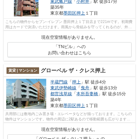
東武亀戸線
「
小村井
」駅 徒歩17分
築35年
東京都
墨田区
押上
１丁目
こちらの物件からセブン‐イレブン 墨田押上１丁目店まで221mです。初期費
用はカードで決済いただけます。雨風から骨組みを守ってくれるのが、外観
タイル張りです。通風良好の涼しく気...
現在空室情報がありません。
「TNビル」への
お問い合わせはこちら
グローベル ザ・クレス押上
賃貸 | マンション
半蔵門線
「
押上
」駅 徒歩4分
東武伊勢崎線
「
曳舟
」駅 徒歩13分
都営浅草線
「
本所吾妻橋
」駅 徒歩15分
築4年
東京都
墨田区
押上
１丁目
共用部には敷地内ごみ置き場・エレベータなどが揃っております。こちらの
物件はマンションです。物件の周辺に2駅あるので移動範囲も広がります。
道が平坦だと買い物も快適にできますね...
現在空室情報がありません。
「グローベル ザ・クレス押上」への