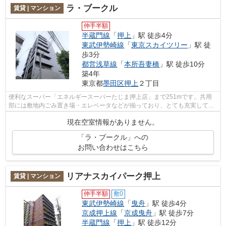
ラ・ブークル
賃貸 | マンション
仲手半額
半蔵門線
「
押上
」駅 徒歩4分
東武伊勢崎線
「
東京スカイツリー
」駅 徒
歩3分
都営浅草線
「
本所吾妻橋
」駅 徒歩10分
築4年
東京都
墨田区
押上
２丁目
便利なスーパー「エネルギースーパーたじま押上店」まで251mです。共用
部には敷地内ごみ置き場・エレベータなどが揃っており、とても充実してい
ます。初期費用をカードでお支払いいた...
現在空室情報がありません。
「ラ・ブークル」への
お問い合わせはこちら
リアナスカイパーク押上
賃貸 | マンション
仲手半額
敷0
東武伊勢崎線
「
曳舟
」駅 徒歩4分
京成押上線
「
京成曳舟
」駅 徒歩7分
半蔵門線
「
押上
」駅 徒歩12分