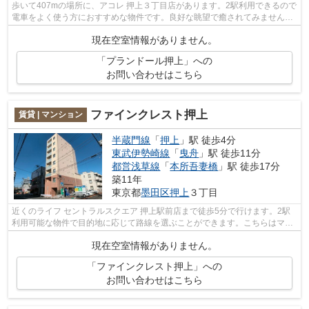
歩いて407mの場所に、アコレ 押上３丁目店があります。2駅利用できるので
電車をよく使う方におすすめな物件です。良好な眺望で癒されてみません
か。外観タイル張りは、物件の個性を引...
現在空室情報がありません。
「プランドール押上」への
お問い合わせはこちら
ファインクレスト押上
賃貸 | マンション
半蔵門線
「
押上
」駅 徒歩4分
東武伊勢崎線
「
曳舟
」駅 徒歩11分
都営浅草線
「
本所吾妻橋
」駅 徒歩17分
築11年
東京都
墨田区
押上
３丁目
近くのライフ セントラルスクエア 押上駅前店まで徒歩5分で行けます。2駅
利用可能な物件で目的地に応じて路線を選ぶことができます。こちらはマン
ションタイプになります。タイルが外...
現在空室情報がありません。
「ファインクレスト押上」への
お問い合わせはこちら