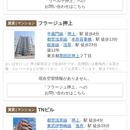
「リベルテ押上」への
お問い合わせはこちら
フラージュ押上
賃貸 | マンション
半蔵門線
「
押上
」駅 徒歩4分
都営浅草線
「
本所吾妻橋
」駅 徒歩13分
銀座線
「
浅草
」駅 徒歩23分
築12年
東京都
墨田区
押上
２丁目
まいばすけっと 押上駅前店まで徒歩6分です。共用部には敷地内ごみ置き
場・エレベータなどが揃っており、とても充実しています。駅まで4分と、
駅近でアクセスも良好な物件です。通風シ...
現在空室情報がありません。
「フラージュ押上」への
お問い合わせはこちら
TNビル
賃貸 | マンション
都営浅草線
「
押上
」駅 徒歩4分
東武伊勢崎線
「
曳舟
」駅 徒歩15分