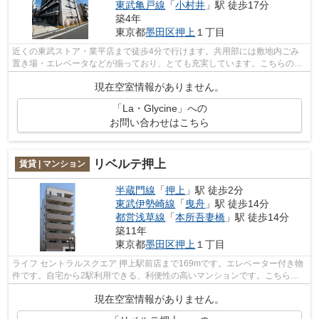
東武亀戸線
「
小村井
」駅 徒歩17分
築4年
東京都
墨田区
押上
１丁目
近くの東武ストア・業平店まで徒歩4分で行けます。共用部には敷地内ごみ
置き場・エレベータなどが揃っており、とても充実しています。こちらの物
件では初期費用をカードでお支払いいた...
現在空室情報がありません。
「La・Glycine」への
お問い合わせはこちら
リベルテ押上
賃貸 | マンション
半蔵門線
「
押上
」駅 徒歩2分
東武伊勢崎線
「
曳舟
」駅 徒歩14分
都営浅草線
「
本所吾妻橋
」駅 徒歩14分
築11年
東京都
墨田区
押上
１丁目
ライフ セントラルスクエア 押上駅前店まで169mです。エレベーター付き物
件です。自宅から2駅利用できる、利便性の高いマンションです。こちらは
マンションタイプになります。株式会社...
現在空室情報がありません。