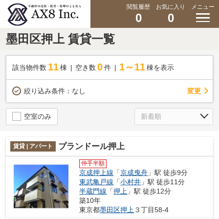
閲覧履歴
お気に入り
メニュー
0
0
墨田区押上 賃貸一覧
11
0
1～11
該当物件数
棟
空き数
件
棟を表示
変更
絞り込み条件：
なし
空室のみ
プランドール押上
賃貸 | アパート
仲手半額
京成押上線
「
京成曳舟
」駅 徒歩9分
東武亀戸線
「
小村井
」駅 徒歩11分
半蔵門線
「
押上
」駅 徒歩12分
築10年
東京都
墨田区
押上
３丁目58-4