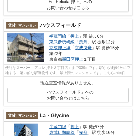
「Est Felicita 押上」への
お問い合わせはこちら
ハウスフィールド
賃貸 | マンション
半蔵門線
「
押上
」駅 徒歩6分
東武伊勢崎線
「
曳舟
」駅 徒歩12分
京成押上線
「
京成曳舟
」駅 徒歩15分
築22年
東京都
墨田区
押上
１丁目
便利なスーパー「アコレ 押上３丁目店」まで339mです。駅から徒歩6分に立
地する、魅力的な駅近物件です。最上階のマンションです。こちらの物件で
は初期費用をカードでお支払いいただ...
現在空室情報がありません。
「ハウスフィールド」への
お問い合わせはこちら
La・Glycine
賃貸 | マンション
半蔵門線
「
押上
」駅 徒歩7分
東武伊勢崎線
「
曳舟
」駅 徒歩16分