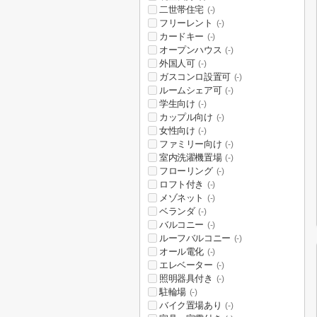
二世帯住宅
(-)
フリーレント
(-)
カードキー
(-)
オープンハウス
(-)
外国人可
(-)
ガスコンロ設置可
(-)
ルームシェア可
(-)
学生向け
(-)
カップル向け
(-)
女性向け
(-)
ファミリー向け
(-)
室内洗濯機置場
(-)
フローリング
(-)
ロフト付き
(-)
メゾネット
(-)
ベランダ
(-)
バルコニー
(-)
ルーフバルコニー
(-)
オール電化
(-)
エレベーター
(-)
照明器具付き
(-)
駐輪場
(-)
バイク置場あり
(-)