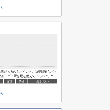
ちら
島店があるのもポイント。防犯対策もバッ
部にゴミ置き場を備えているので、外...
面積
詳細
検討リスト
ちら