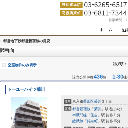
営業時間：
>
都営地下鉄都営新宿線の賃貸
択画面
並び順：
空室物件のみ表示
436
1-30
該当公開件数
棟
棟
トーユーハイツ菊川
東京都
墨田区
菊川
３丁目
住所
交通
都営新宿線
「
菊川
」駅 徒歩4分
半蔵門線
「
住吉
」駅 徒歩11分
総武線
「
錦糸町
」駅 徒歩16分