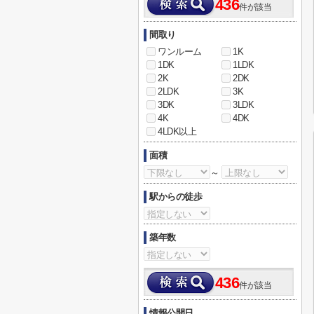
436
件が該当
間取り
ワンルーム
1K
1DK
1LDK
2K
2DK
2LDK
3K
3DK
3LDK
4K
4DK
4LDK以上
面積
～
駅からの徒歩
築年数
436
件が該当
情報公開日