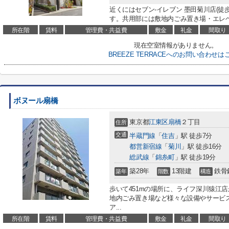
近くにはセブン‐イレブン 墨田菊川店(徒
す。共用部には敷地内ごみ置き場・エレベ
所在階
賃料
管理費・共益費
敷金
礼金
間取り
現在空室情報がありません。
BREEZE TERRACEへのお問い合わせは
ボヌール扇橋
東京都
江東区
扇橋
２丁目
住所
交通
半蔵門線
「
住吉
」駅 徒歩7分
都営新宿線
「
菊川
」駅 徒歩16分
総武線
「
錦糸町
」駅 徒歩19分
築28年
13階建
鉄骨
築年
階数
構造
歩いて451mの場所に、ライフ深川猿江
地内ごみ置き場など様々な設備やサービ
ア...
所在階
賃料
管理費・共益費
敷金
礼金
間取り