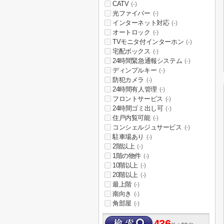
CATV
(-)
光ファイバー
(-)
インターネット対応
(-)
オートロック
(-)
TVモニタ付インターホン
(-)
宅配ボックス
(-)
24時間緊急通報システム
(-)
ディンプルキー
(-)
防犯カメラ
(-)
24時間有人管理
(-)
フロントサービス
(-)
24時間ゴミ出し可
(-)
住戸内覧可能
(-)
コンシェルジュサービス
(-)
駐車場あり
(-)
2階以上
(-)
1階の物件
(-)
10階以上
(-)
20階以上
(-)
最上階
(-)
南向き
(-)
角部屋
(-)