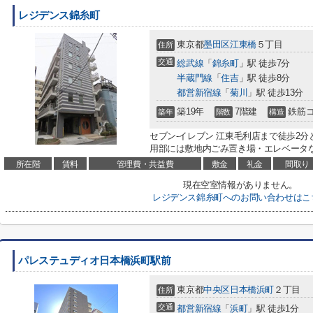
レジデンス錦糸町
東京都
墨田区
江東橋
５丁目
住所
交通
総武線
「
錦糸町
」駅 徒歩7分
半蔵門線
「
住吉
」駅 徒歩8分
都営新宿線
「
菊川
」駅 徒歩13分
築19年
7階建
鉄筋
築年
階数
構造
セブン‐イレブン 江東毛利店まで徒歩2
用部には敷地内ごみ置き場・エレベータな
所在階
賃料
管理費・共益費
敷金
礼金
間取り
現在空室情報がありません。
レジデンス錦糸町へのお問い合わせはこ
パレステュディオ日本橋浜町駅前
東京都
中央区
日本橋浜町
２丁目
住所
交通
都営新宿線
「
浜町
」駅 徒歩1分