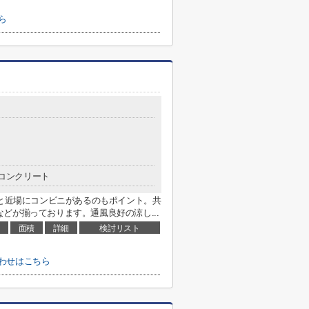
ら
コンクリート
分と近場にコンビニがあるのもポイント。共
どが揃っております。通風良好の涼し...
面積
詳細
検討リスト
わせはこちら