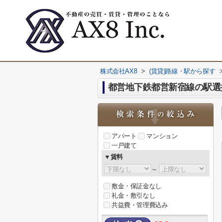
株式会社AX8
>
(賃貸)路線・駅から探す
都営地下鉄都営新宿線の駅選
アパート
マンション
一戸建て
▼賃料
～
敷金・保証金なし
礼金・敷引なし
共益費・管理費込み