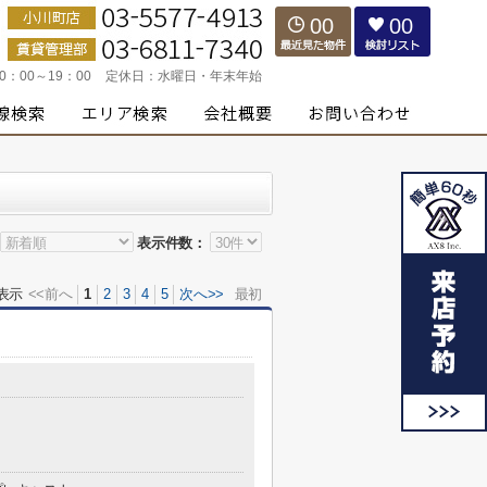
00
00
10：00～19：00
定休日：
水曜日・年末年始
表示件数：
表示
<<前へ
1
2
3
4
5
次へ>>
最初