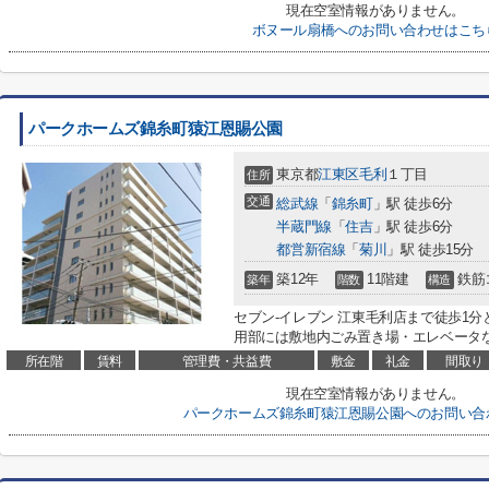
現在空室情報がありません。
ボヌール扇橋へのお問い合わせはこち
パークホームズ錦糸町猿江恩賜公園
東京都
江東区
毛利
１丁目
住所
交通
総武線
「
錦糸町
」駅 徒歩6分
半蔵門線
「
住吉
」駅 徒歩6分
都営新宿線
「
菊川
」駅 徒歩15分
築12年
11階建
鉄筋
築年
階数
構造
セブン‐イレブン 江東毛利店まで徒歩1
用部には敷地内ごみ置き場・エレベータな
所在階
賃料
管理費・共益費
敷金
礼金
間取り
現在空室情報がありません。
パークホームズ錦糸町猿江恩賜公園へのお問い合