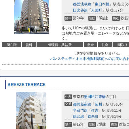
都営浅草線
「
東日本橋
」駅 徒歩5
日比谷線
「
人形町
」駅 徒歩7分
築24年
13階建
鉄筋
築年
階数
構造
歩いて110mの場所に、まいばすけっと
は敷地内ごみ置き場・エレベータなどが
く...
所在階
賃料
管理費・共益費
敷金
礼金
間取り
現在空室情報がありません。
パレステュディオ日本橋浜町駅前へのお問い合
BREEZE TERRACE
東京都
墨田区
江東橋
５丁目
住所
交通
都営新宿線
「
菊川
」駅 徒歩8分
半蔵門線
「
住吉
」駅 徒歩11分
総武線
「
錦糸町
」駅 徒歩14分
築12年
7階建
鉄筋
築年
階数
構造