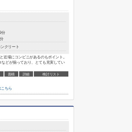
9分
2分
コンクリート
分と近場にコンビニがあるのもポイント。
タなどが揃っており、とても充実してい
面積
詳細
検討リスト
はこちら