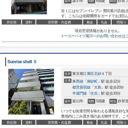
築37年
6階建
鉄骨
築年
階数
構造
近くにはセブン‐イレブン 墨田菊川店(徒
す。こちらは初期費用をカードでお支払い
所在階
賃料
管理費・共益費
敷金
礼金
間取り
現在空室情報がありません。
トーユーハイツ菊川へのお問い合わせは
Sunrise shell Ⅱ
東京都
江東区
北砂
４丁目
住所
交通
東西線
「
南砂町
」駅 徒歩12分
都営新宿線
「
大島
」駅 徒歩20分
半蔵門線
「
住吉
」駅 徒歩33分
築11年
5階建
鉄骨
築年
階数
構造
いつでも快適空間を味わえる通風良好な
敷地内にごみ置き場のある物件です。こち
所在階
賃料
管理費・共益費
敷金
礼金
間取り