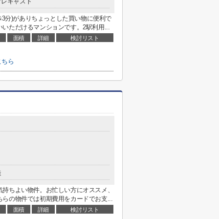
プレキャスト
歩3分)がありちょっとした買い物に便利で
いただけるマンションです。2駅利用...
面積
詳細
検討リスト
こちら
造
気持ちよい物件。お忙しい方にオススメ、
らの物件では初期費用をカードでお支...
面積
詳細
検討リスト