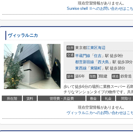
現在空室情報がありません。
Sunrise shell Ⅱへのお問い合わせはこ
ヴィッラルニカ
東京都
江東区
海辺
住所
交通
半蔵門線
「
住吉
」駅 徒歩9分
都営新宿線
「
西大島
」駅 徒歩19分
東西線
「
東陽町
」駅 徒歩18分
築6年
3階建
鉄骨造
築年
階数
構造
歩いて徒歩6分の場所に業務スーパー 石
チリなマンションタイプの物件です。共用
所在階
賃料
管理費・共益費
敷金
礼金
間取り
現在空室情報がありません。
ヴィッラルニカへのお問い合わせはこ