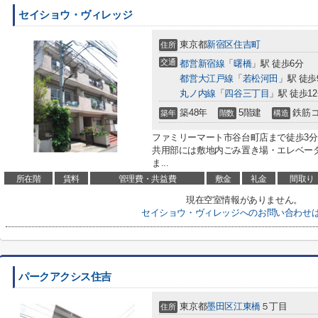
セイショウ・ヴィレッジ
東京都
新宿区
住吉町
住所
交通
都営新宿線
「
曙橋
」駅 徒歩6分
都営大江戸線
「
若松河田
」駅 徒歩
丸ノ内線
「
四谷三丁目
」駅 徒歩1
築48年
5階建
鉄筋
築年
階数
構造
ファミリーマート市谷台町店まで徒歩3
共用部には敷地内ごみ置き場・エレベー
ま...
所在階
賃料
管理費・共益費
敷金
礼金
間取り
現在空室情報がありません。
セイショウ・ヴィレッジへのお問い合わせ
パークアクシス住吉
東京都
墨田区
江東橋
５丁目
住所