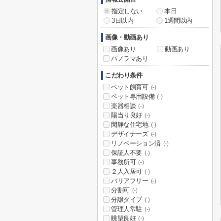
指定しない
本日
3日以内
1週間以内
画像・動画あり
画像あり
動画あり
パノラマあり
こだわり条件
ペット飼育可
(-)
ペット専用設備
(-)
楽器相談
(-)
陽当り良好
(-)
閑静な住宅地
(-)
デザイナーズ
(-)
リノベーション済
(-)
保証人不要
(-)
事務所可
(-)
２人入居可
(-)
バリアフリー
(-)
分割可
(-)
分譲タイプ
(-)
管理人常駐
(-)
眺望良好
(-)