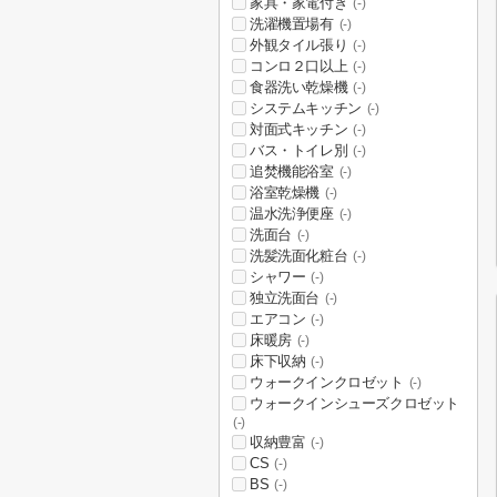
家具・家電付き
(-)
洗濯機置場有
(-)
外観タイル張り
(-)
コンロ２口以上
(-)
食器洗い乾燥機
(-)
システムキッチン
(-)
対面式キッチン
(-)
バス・トイレ別
(-)
追焚機能浴室
(-)
浴室乾燥機
(-)
温水洗浄便座
(-)
洗面台
(-)
洗髪洗面化粧台
(-)
シャワー
(-)
独立洗面台
(-)
エアコン
(-)
床暖房
(-)
床下収納
(-)
ウォークインクロゼット
(-)
ウォークインシューズクロゼット
(-)
収納豊富
(-)
CS
(-)
BS
(-)