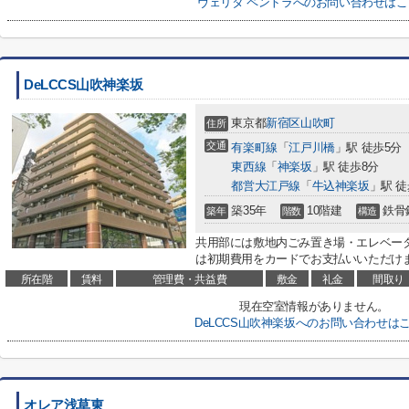
ヴェリタ ペントラへのお問い合わせはこ
DeLCCS山吹神楽坂
東京都
新宿区
山吹町
住所
交通
有楽町線
「
江戸川橋
」駅 徒歩5分
東西線
「
神楽坂
」駅 徒歩8分
都営大江戸線
「
牛込神楽坂
」駅 徒
築35年
10階建
鉄骨
築年
階数
構造
共用部には敷地内ごみ置き場・エレベー
は初期費用をカードでお支払いいただけま
所在階
賃料
管理費・共益費
敷金
礼金
間取り
現在空室情報がありません。
DeLCCS山吹神楽坂へのお問い合わせは
オレア浅草東