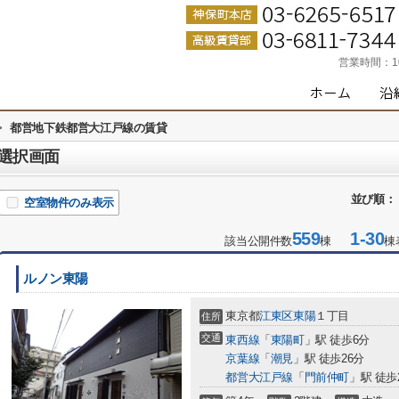
営業時間：
>
都営地下鉄都営大江戸線の賃貸
選択画面
並び順：
空室物件のみ表示
559
1-30
該当公開件数
棟
棟
ルノン東陽
東京都
江東区
東陽
１丁目
住所
交通
東西線
「
東陽町
」駅 徒歩6分
京葉線
「
潮見
」駅 徒歩26分
都営大江戸線
「
門前仲町
」駅 徒歩