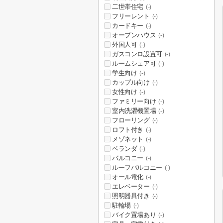
二世帯住宅
(-)
フリーレント
(-)
カードキー
(-)
オープンハウス
(-)
外国人可
(-)
ガスコンロ設置可
(-)
ルームシェア可
(-)
学生向け
(-)
カップル向け
(-)
女性向け
(-)
ファミリー向け
(-)
室内洗濯機置場
(-)
フローリング
(-)
ロフト付き
(-)
メゾネット
(-)
ベランダ
(-)
バルコニー
(-)
ルーフバルコニー
(-)
オール電化
(-)
エレベーター
(-)
照明器具付き
(-)
駐輪場
(-)
バイク置場あり
(-)