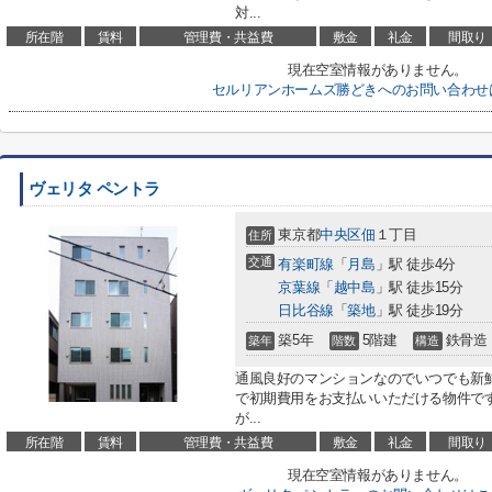
対...
所在階
賃料
管理費・共益費
敷金
礼金
間取り
現在空室情報がありません。
セルリアンホームズ勝どきへのお問い合わせ
ヴェリタ ペントラ
東京都
中央区
佃
１丁目
住所
交通
有楽町線
「
月島
」駅 徒歩4分
京葉線
「
越中島
」駅 徒歩15分
日比谷線
「
築地
」駅 徒歩19分
築5年
5階建
鉄骨造
築年
階数
構造
通風良好のマンションなのでいつでも新
で初期費用をお支払いいただける物件で
が...
所在階
賃料
管理費・共益費
敷金
礼金
間取り
現在空室情報がありません。