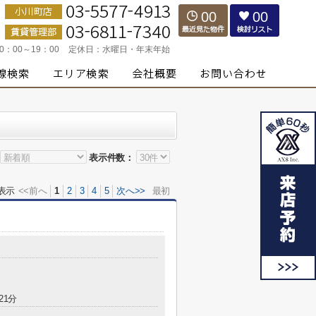
00
00
10：00～19：00
定休日：
水曜日・年末年始
表示件数：
表示
<<前へ
1
2
3
4
5
次へ>>
最初
21分