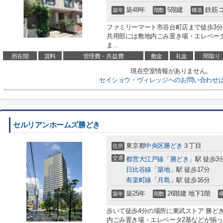
築48年
5階建
鉄筋
築年
階数
構造
ファミリーマート市谷台町店まで徒歩3
共用部には敷地内ごみ置き場・エレベー
ま...
所在階
賃料
管理費・共益費
敷金
礼金
間取り
現在空室情報がありません。
セイショウ・ヴィレッジへのお問い合わせ
セルリアンホームズ勝どき
東京都
中央区
勝どき
３丁目
住所
交通
都営大江戸線
「
勝どき
」駅 徒歩3
日比谷線
「
築地
」駅 徒歩17分
有楽町線
「
月島
」駅 徒歩16分
築25年
26階建 地下1階
築年
階数
歩いて徒歩4分の場所に東武ストア 勝ど
内ごみ置き場・エレベータ2基などが揃