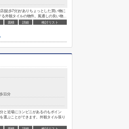
店(徒歩7分)がありちょっとした買い物に
る外観タイルの物件。風通しの良い物...
面積
詳細
検討リスト
ら
歩11分
6分と近場にコンビニがあるのもポイン
路を選ぶことができます。外観タイル張り
面積
詳細
検討リスト