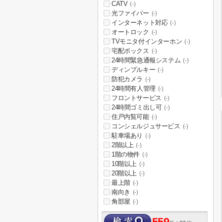
CATV
(-)
光ファイバー
(-)
インターネット対応
(-)
オートロック
(-)
TVモニタ付インターホン
(-)
宅配ボックス
(-)
24時間緊急通報システム
(-)
ディンプルキー
(-)
防犯カメラ
(-)
24時間有人管理
(-)
フロントサービス
(-)
24時間ゴミ出し可
(-)
住戸内覧可能
(-)
コンシェルジュサービス
(-)
駐車場あり
(-)
2階以上
(-)
1階の物件
(-)
10階以上
(-)
20階以上
(-)
最上階
(-)
南向き
(-)
角部屋
(-)