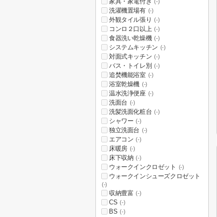
家具・家電付き
(-)
洗濯機置場有
(-)
外観タイル張り
(-)
コンロ２口以上
(-)
食器洗い乾燥機
(-)
システムキッチン
(-)
対面式キッチン
(-)
バス・トイレ別
(-)
追焚機能浴室
(-)
浴室乾燥機
(-)
温水洗浄便座
(-)
洗面台
(-)
洗髪洗面化粧台
(-)
シャワー
(-)
独立洗面台
(-)
エアコン
(-)
床暖房
(-)
床下収納
(-)
ウォークインクロゼット
(-)
ウォークインシューズクロゼット
(-)
収納豊富
(-)
CS
(-)
BS
(-)