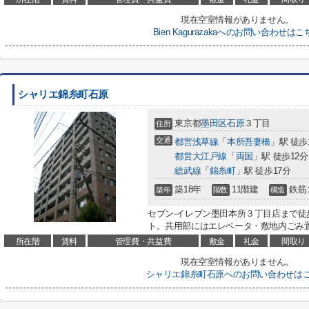
現在空室情報がありません。
Bien Kagurazakaへのお問い合わせは
シャリエ錦糸町石原
東京都
墨田区
石原
３丁目
住所
交通
都営浅草線
「
本所吾妻橋
」駅 徒歩
都営大江戸線
「
両国
」駅 徒歩12分
総武線
「
錦糸町
」駅 徒歩17分
築18年
11階建
鉄筋
築年
階数
構造
セブン-イレブン墨田本所３丁目店まで徒
ト。共用部にはエレベータ・敷地内ごみ置
所在階
賃料
管理費・共益費
敷金
礼金
間取り
現在空室情報がありません。
シャリエ錦糸町石原へのお問い合わせは