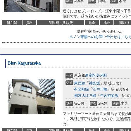
築4年
2階建
木造
築年
階数
構造
近くにはセブン-イレブン 江東東陽５丁目
便利です。落ち着いた街並みにフィットす
所在階
賃料
管理費・共益費
敷金
礼金
間取り
現在空室情報がありません。
ルノン東陽へのお問い合わせはこち
Bien Kagurazaka
東京都
新宿区
矢来町
住所
交通
東西線
「
神楽坂
」駅 徒歩4分
有楽町線
「
江戸川橋
」駅 徒歩9分
都営大江戸線
「
牛込神楽坂
」駅 徒
築14年
2階建
木造
築年
階数
構造
ファミリーマート新宿弁天町店まで徒歩
ト。2駅利用可能な物件なので、交通経
は...
所在階
賃料
管理費・共益費
敷金
礼金
間取り