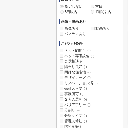
指定しない
本日
3日以内
1週間以内
画像・動画あり
画像あり
動画あり
パノラマあり
こだわり条件
ペット飼育可
(-)
ペット専用設備
(-)
楽器相談
(-)
陽当り良好
(-)
閑静な住宅地
(-)
デザイナーズ
(-)
リノベーション済
(-)
保証人不要
(-)
事務所可
(-)
２人入居可
(-)
バリアフリー
(-)
分割可
(-)
分譲タイプ
(-)
管理人常駐
(-)
眺望良好
(-)