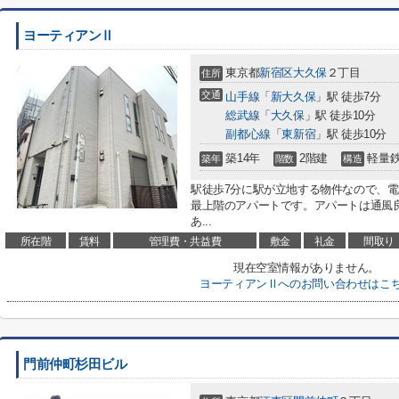
ヨーティアンⅡ
東京都
新宿区
大久保
２丁目
住所
交通
山手線
「
新大久保
」駅 徒歩7分
総武線
「
大久保
」駅 徒歩10分
副都心線
「
東新宿
」駅 徒歩10分
築14年
2階建
軽量
築年
階数
構造
駅徒歩7分に駅が立地する物件なので、
最上階のアパートです。アパートは通風
あ...
所在階
賃料
管理費・共益費
敷金
礼金
間取り
現在空室情報がありません。
ヨーティアンⅡへのお問い合わせはこ
門前仲町杉田ビル