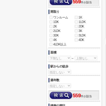
559
件が該当
間取り
ワンルーム
1K
1DK
1LDK
2K
2DK
2LDK
3K
3DK
3LDK
4K
4DK
4LDK以上
面積
～
駅からの徒歩
築年数
559
件が該当
情報公開日