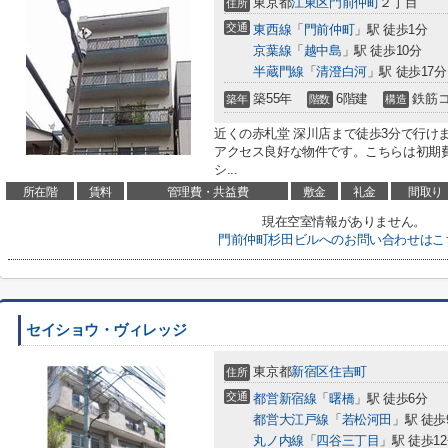
東京都
江東区
門前仲町
２丁目
住所
交通
東西線
「
門前仲町
」駅 徒歩1分
京葉線
「
越中島
」駅 徒歩10分
半蔵門線
「
清澄白河
」駅 徒歩17分
築55年
6階建
鉄筋
築年
階数
構造
近くの赤札堂 深川店まで徒歩3分で行け
アクセス良好な物件です。こちらは初期
シ...
所在階
賃料
管理費・共益費
敷金
礼金
間取り
現在空室情報がありません。
門前仲町杉田ビルへのお問い合わせはこ
セイショウ・ヴィレッジ
東京都
新宿区
住吉町
住所
交通
都営新宿線
「
曙橋
」駅 徒歩6分
都営大江戸線
「
若松河田
」駅 徒歩
丸ノ内線
「
四谷三丁目
」駅 徒歩1