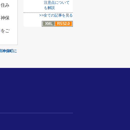
注意点について
く住み
も解説
>>全ての記事を見る
ス神保
XML
RSS2.0
件
をご
田神保町に