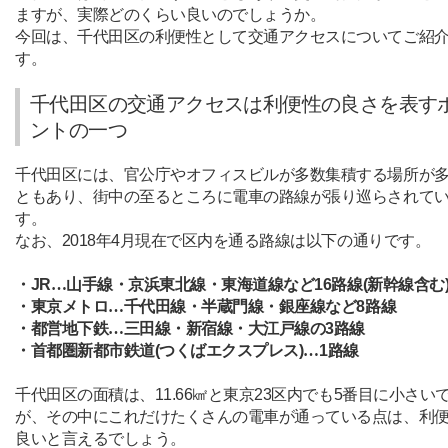
ますが、実際どのくらい良いのでしょうか。
今回は、千代田区の利便性として交通アクセスについてご紹
す。
千代田区の交通アクセスは利便性の良さを表す
ントの一つ
千代田区には、官公庁やオフィスビルが多数集積する場所が
ともあり、街中の至るところに電車の路線が張り巡らされて
す。
なお、
2018
年
4
月現在で区内を通る路線は以下の通りです。
・
JR
…山手線・京浜東北線・東海道線など
16
路線
(
新幹線含む
・東京メトロ…千代田線・半蔵門線・銀座線など
8
路線
・都営地下鉄…三田線・新宿線・大江戸線の
3
路線
・首都圏新都市鉄道
(
つくばエクスプレス
)
…
1
路線
千代田区の面積は、
11.66
㎢と東京
23
区内でも
5
番目に小さい
が、その中にこれだけたくさんの電車が通っている点は、利
良いと言えるでしょう。