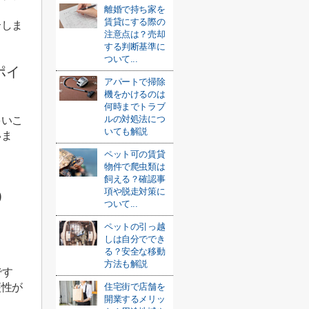
離婚で持ち家を
賃貸にする際の
介しま
注意点は？売却
する判断基準に
ついて...
ポイ
アパートで掃除
機をかけるのは
何時までトラブ
ルの対処法につ
多いこ
いても解説
いま
ペット可の賃貸
物件で爬虫類は
飼える？確認事
項や脱走対策に
)
ついて...
ペットの引っ越
しは自分ででき
る？安全な移動
方法も解説
です
便性が
住宅街で店舗を
開業するメリッ