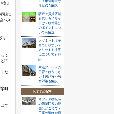
ト！用途地域や
り換え
注意点も解説
駅近で賃貸店舗
や国道
1
を借りるメリッ
線バス
トは？物件選び
のポイントにつ
いても解説
おす
メゾネットは子
育てしやすい？
メリットや注意
点についても解
まって
説
、どの
木造アパートの
てくだ
子育てはうるさ
い？選び方や騒
音対策も解説
有楽町
おすすめ記事
オフィス移転時
の原状回復の範
関口で
囲はどこまで？
工事の流れや費