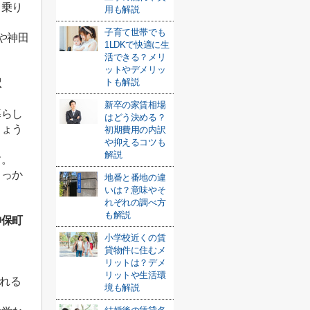
ス乗り
用も解説
子育て世帯でも
や神田
1LDKで快適に生
活できる？メリ
ットやデメリッ
トも解説
駅
新卒の家賃相場
暮らし
はどう決める？
しょう
初期費用の内訳
や抑えるコツも
解説
す。
しっか
地番と番地の違
いは？意味やそ
れぞれの調べ方
も解説
神保町
小学校近くの賃
貸物件に住むメ
リットは？デメ
リットや生活環
れる
境も解説