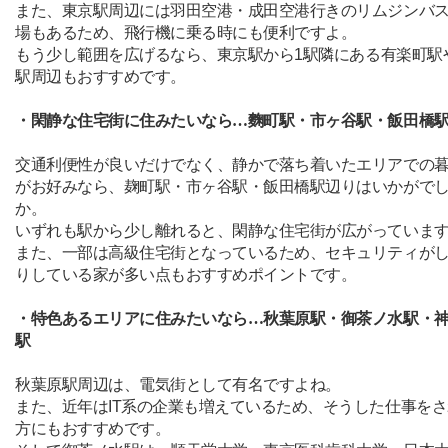
また、東京駅周辺には羽田空港・成田空港行きのリムジンバ
場もあるため、飛行機に乗る時にも便利ですよ。
もう少し範囲を広げるなら、東京駅から
1
駅隣にある有楽町駅
駅周辺もおすすめです。
・閑静な住宅街に住みたいなら…麴町駅・市ヶ谷駅・飯田橋
交通利便性が良いだけでなく、静かで落ち着いたエリアでの
がお好みなら、麹町駅・市ヶ谷駅・飯田橋駅辺りはいかがで
か。
いずれも駅から少し離れると、閑静な住宅街が広がっていま
また、一部は高級住宅街となっているため、セキュリティが
りしている家が多い点もおすすめポイントです。
・特色あるエリアに住みたいなら…秋葉原駅・御茶ノ水駅・
駅
秋葉原駅周辺は、電気街として有名ですよね。
また、近年は
IT
系の企業も増えているため、そうした仕事をさ
方にもおすすめです。