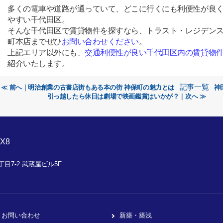
多くの電車や道路が通っていて、どこに行くにも利便性が良
やすい千代田区。
そんな千代田区で賃貸物件を探すなら、トラスト・レジデン
町本店までぜひ
お問い合わせください
。
上記エリア以外にも、
交通利便性が良い千代田区内の賃貸物
紹介いたします。
記事一覧
≪ 前へ｜明治創業の古書店街もある本の街 神保町の魅力とは
神
引っ越したら休日は劇場で映画鑑賞はいかが？｜次へ ≫
X8
目7-2 武蔵屋ビル5F
お問い合わせ
新築・築浅