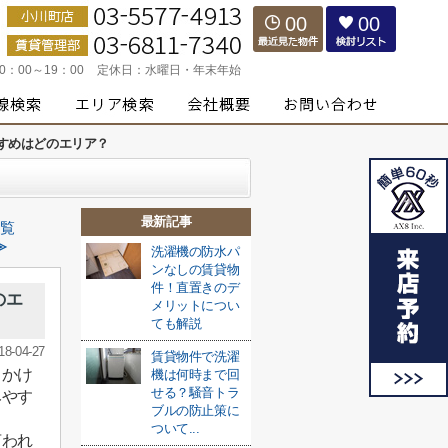
00
00
10：00～19：00
定休日：
水曜日・年末年始
すめはどのエリア？
最新記事
覧
≫
洗濯機の防水パ
ンなしの賃貸物
件！直置きのデ
のエ
メリットについ
ても解説
18-04-27
賃貸物件で洗濯
出かけ
機は何時まで回
せる？騒音トラ
みやす
ブルの防止策に
ついて...
言われ