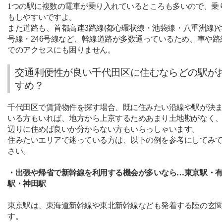
1
つの駅に複数の電車が乗り入れているところも多いので、乗
もしやすいですよ。
また道路も、首都高速
3
路線
(
都心環状線・池袋線・八重洲線
)
号線・
246
号線など、幹線道路が多数通っているため、車や路
でのアクセスにも困りません。
交通利便性が良い千代田区に住むならどの駅が
すめ？
千代田区で賃貸物件を探す場合、既に住みたい沿線や駅が決
いる方もいれば、地方から上京するためあまり土地勘がなく
辺りに住めば良いか分からない方もいらっしゃいます。
住みたいエリアで迷っている方は、以下の例を参考にしてみ
さい。
・出張や帰省で新幹線を利用する機会が多いなら…東京駅・
駅・神田駅
東京駅は、東海道新幹線や東北新幹線なども発着する陸の玄
す。