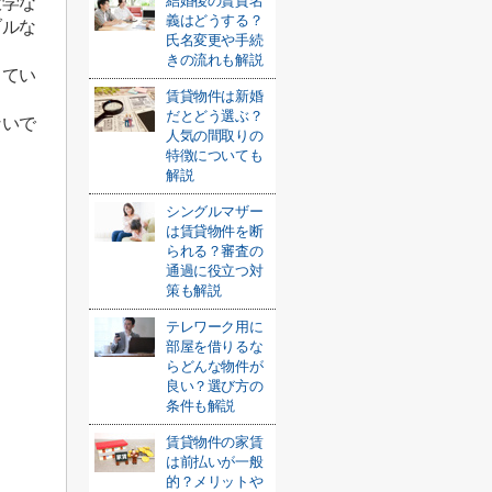
結婚後の賃貸名
大学な
義はどうする？
ブルな
氏名変更や手続
きの流れも解説
ってい
賃貸物件は新婚
だとどう選ぶ？
ないで
人気の間取りの
特徴についても
解説
シングルマザー
は賃貸物件を断
られる？審査の
通過に役立つ対
策も解説
テレワーク用に
部屋を借りるな
らどんな物件が
良い？選び方の
条件も解説
賃貸物件の家賃
は前払いが一般
的？メリットや