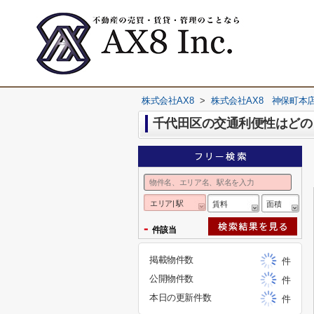
株式会社AX8
>
株式会社AX8 神保町本
千代田区の交通利便性はどの
エリア| 駅
賃料
面積
-
件該当
掲載物件数
件
公開物件数
件
本日の更新件数
件