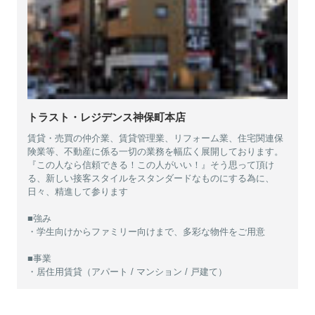
トラスト・レジデンス神保町本店
賃貸・売買の仲介業、賃貸管理業、リフォーム業、住宅関連保
険業等、不動産に係る一切の業務を幅広く展開しております。
『この人なら信頼できる！この人がいい！』そう思って頂け
る、新しい接客スタイルをスタンダードなものにする為に、
日々、精進して参ります
■強み
・学生向けからファミリー向けまで、多彩な物件をご用意
■事業
・居住用賃貸（アパート / マンション / 戸建て）