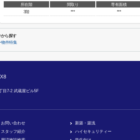
所在階
間取り
専有面積
3階
***
***
条件から探す
ー物件特集
X8
目7-2 武蔵屋ビル5F
お問い合わせ
新築・築浅
スタッフ紹介
ハイセキュリティー
周辺施設検索
学生向け