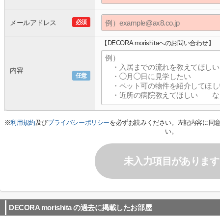
メールアドレス
必須
【DECORA morishitaへのお問い合わせ】
内容
任意
※
利用規約
及び
プライバシーポリシー
を必ずお読みください。左記内容に同
い。
未入力項目があります
DECORA morishita
の過去に掲載したお部屋