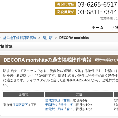
営業時間：
>
都営地下鉄都営新宿線
>
菊川駅
>
DECORA morishita
hita
DECORA morishita
の過去掲載物件情報
現況の確認はお
駅まで歩いてアクセスできる、徒歩4分の距離に立地する物件です。外壁に
駅を選べる2駅利用可能な物件です。風通しの良い物件は利便性が高く好条
に過ごせます。ライフスタイルに合った条件を03-6265-6517から、当社株
い。
所在地
交通
都営新宿線
「
菊川
」駅 徒歩4分
新
東京都
江東区
森下
４丁目
半蔵門線
「
清澄白河
」駅 徒歩10分
6
都営大江戸線
「
森下
」駅 徒歩13分
鉄