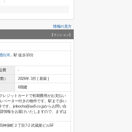
情報の見方
【マンション】
澄白河
」駅 徒歩10分
益費
-
年数）
2026年 3月 ( 新築 )
6階建
。クレジットカードで初期費用がお支払い
レベーター付きの物件です。駅まで歩い
inbocho@ax8.co.jpからお問い合
貸情報をお届けいたしますので、まずは
神保町２丁目7-2 武蔵屋ビル5F