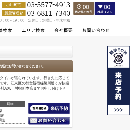
00
00
10：00～19：00
定休日：
水曜日・年末年始
気軽にお問い合わせください。
はタイルが張られています。行き先に応じて
件です。江東区の都営新宿線菊川近くが快適
式会社AX8 神保町本店までお申し付け下さ
建物
築
階建
骨造