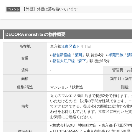
【外観】外観は落ち着いています
コメント
DECORA morishita
の物件概要
所在地
東京都
江東区
森下
４丁目
都営新宿線
「
菊川
」駅 徒歩4分
半蔵門線
「
清
交通
都営大江戸線
「
森下
」駅 徒歩13分
賃料
-
管理費・共
面積
-
築年月（築
種別/構造
マンション / 鉄骨造
階建
近くのマルエツ 菊川店まで徒歩2分で行けます
いただけるので、決済の手間が軽減できます。エ
備考
てアクセスできる、徒歩4分の距離に立地する物件です。j
わせをお待ちしております。江東区に根付いた賃
お気軽にご連絡ください。
株式会社AX8 神保町本店
東京都千代田区神田
TEL:03-6265-6517
東京都知事 (2) 第101501号
取扱会社