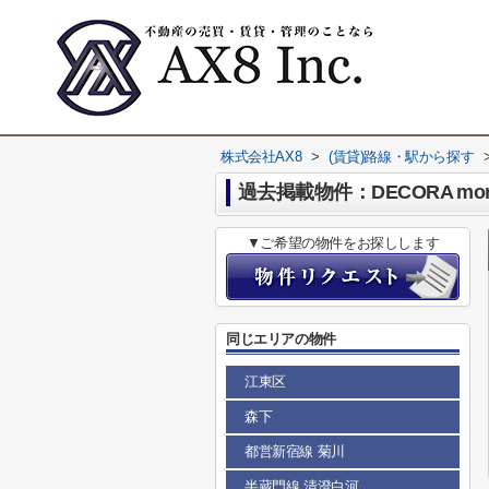
株式会社AX8
>
(賃貸)路線・駅から探す
過去掲載物件：DECORA moris
▼ご希望の物件をお探しします
同じエリアの物件
江東区
森下
都営新宿線 菊川
半蔵門線 清澄白河