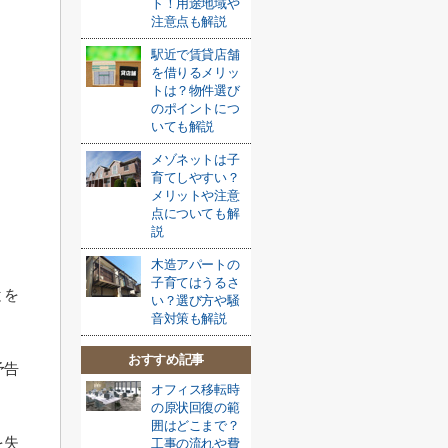
ト！用途地域や
注意点も解説
駅近で賃貸店舗
を借りるメリッ
トは？物件選び
のポイントにつ
いても解説
メゾネットは子
育てしやすい？
メリットや注意
点についても解
説
木造アパートの
子育てはうるさ
とを
い？選び方や騒
音対策も解説
おすすめ記事
予告
オフィス移転時
の原状回復の範
囲はどこまで？
を失
工事の流れや費