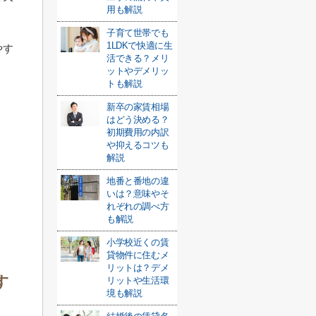
用も解説
子育て世帯でも
1LDKで快適に生
やす
活できる？メリ
ットやデメリッ
トも解説
新卒の家賃相場
はどう決める？
。
初期費用の内訳
や抑えるコツも
解説
地番と番地の違
いは？意味やそ
れぞれの調べ方
も解説
小学校近くの賃
貸物件に住むメ
リットは？デメ
す
リットや生活環
境も解説