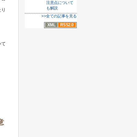
注意点について
も解説
たり
>>全ての記事を見る
XML
RSS2.0
いて
意