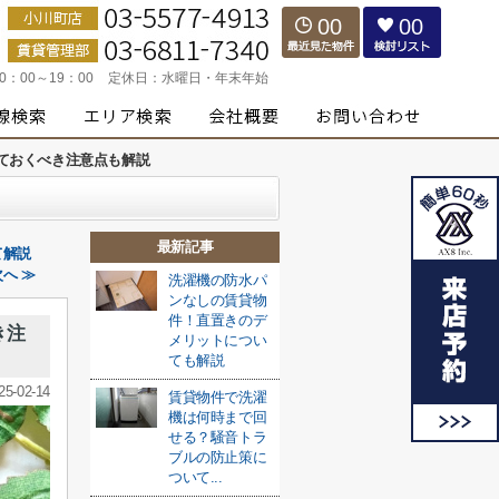
00
00
10：00～19：00
定休日：
水曜日・年末年始
ておくべき注意点も解説
最新記事
て解説
へ ≫
洗濯機の防水パ
ンなしの賃貸物
件！直置きのデ
き注
メリットについ
ても解説
25-02-14
賃貸物件で洗濯
機は何時まで回
せる？騒音トラ
ブルの防止策に
ついて...