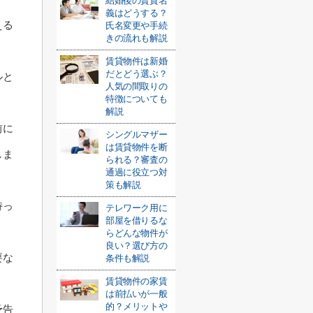
結婚後の賃貸名
義はどうする？
える
氏名変更や手続
きの流れも解説
賃貸物件は新婚
だとどう選ぶ？
ルと
人気の間取りの
特徴についても
解説
前に
シングルマザー
は賃貸物件を断
しま
られる？審査の
通過に役立つ対
策も解説
持っ
テレワーク用に
部屋を借りるな
らどんな物件が
良い？選び方の
要な
条件も解説
賃貸物件の家賃
は前払いが一般
的？メリットや
予告