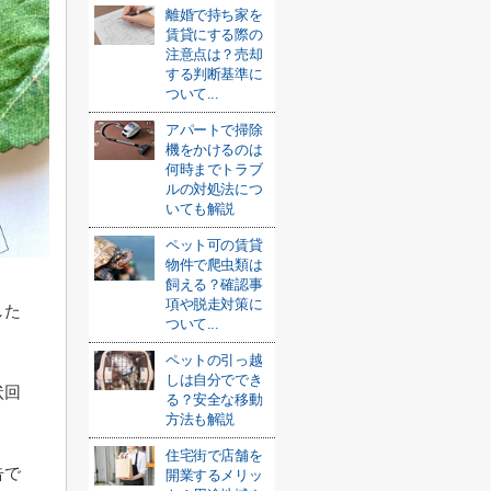
離婚で持ち家を
賃貸にする際の
注意点は？売却
する判断基準に
ついて...
アパートで掃除
機をかけるのは
何時までトラブ
ルの対処法につ
いても解説
ペット可の賃貸
物件で爬虫類は
飼える？確認事
項や脱走対策に
した
ついて...
ペットの引っ越
しは自分ででき
状回
る？安全な移動
方法も解説
住宅街で店舗を
告で
開業するメリッ