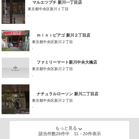
マルエツプチ 新川一丁目店
東京都中央区新川１丁目
-
ｍｉｎｉピアゴ 新川２丁目店
東京都中央区新川２丁目
-
ファミリーマート新川中央大橋店
東京都中央区新川２丁目
-
ナチュラルローソン 新川二丁目店
東京都中央区新川２丁目
-
もっと見る
該当件数28件中
11
－
20
件表示