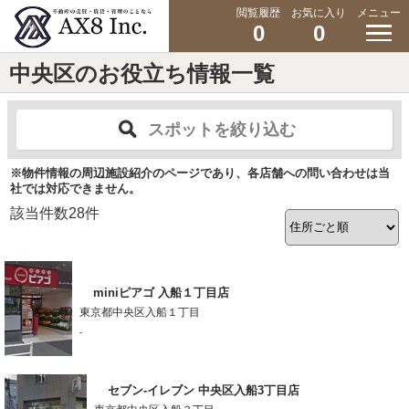
閲覧履歴
お気に入り
メニュー
0
0
中央区のお役立ち情報一覧
スポットを絞り込む
※物件情報の周辺施設紹介のページであり、各店舗への問い合わせは当
社では対応できません。
該当件数
28
件
miniピアゴ 入船１丁目店
東京都中央区入船１丁目
-
セブン-イレブン 中央区入船3丁目店