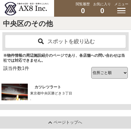
閲覧履歴
お気に入り
メニュー
0
0
中央区のその他
スポットを絞り込む
※物件情報の周辺施設紹介のページであり、各店舗への問い合わせは当
社では対応できません。
該当件数
1
件
カツレツラート
東京都中央区勝どき３丁目
-
ページトップへ