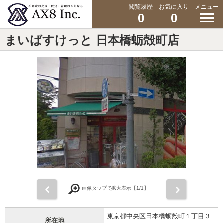
閲覧履歴
お気に入り
メニュー
0
0
まいばすけっと 日本橋蛎殻町店
前
次
画像タップで拡大表示【
1
/1】
東京都中央区日本橋蛎殻町１丁目３
所在地