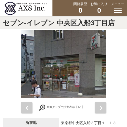
閲覧履歴
お気に入り
メニュー
0
0
セブン-イレブン 中央区入船3丁目店
前
次
画像タップで拡大表示【
1
/1】
所在地
東京都中央区入船３丁目１－１３