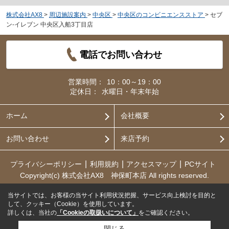
株式会社AX8
>
周辺施設案内
>
中央区
>
中央区のコンビニエンスストア
>
セブ
ン-イレブン 中央区入船3丁目店
電話でお問い合わせ
営業時間：
10：00～19：00
定休日：
水曜日・年末年始
ホーム
会社概要
お問い合わせ
来店予約
プライバシーポリシー
利用規約
アクセスマップ
PCサイト
Copyright(c) 株式会社AX8 神保町本店 All rights reserved.
当サイトでは、お客様の当サイト利用状況把握、サービス向上検討を目的と
して、クッキー（Cookie）を使用しています。
詳しくは、当社の
「Cookieの取扱いについて」
をご確認ください。
閉じる