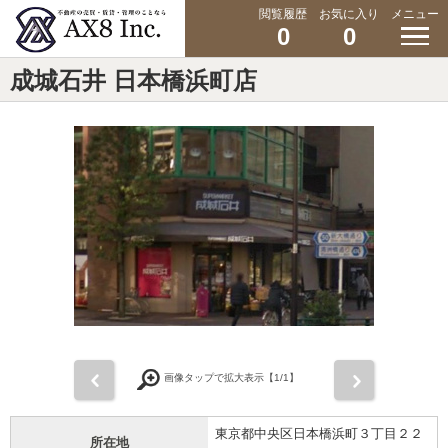
閲覧履歴
お気に入り
メニュー
0
0
成城石井 日本橋浜町店
前
次
画像タップで拡大表示【
1
/1】
東京都中央区日本橋浜町３丁目２２
所在地