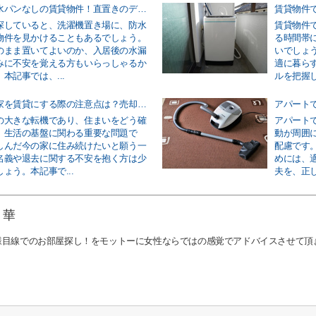
洗濯機の防水パンなしの賃貸物件！直置きのデメリットについても解説
探していると、洗濯機置き場に、防水
賃貸物件
物件を見かけることもあるでしょう。
る時間帯
のまま置いてよいのか、入居後の水漏
いでしょ
みに不安を覚える方もいらっしゃるか
適に暮ら
本記事では、...
ルを把握し
離婚で持ち家を賃貸にする際の注意点は？売却する判断基準についても解説
の大きな転機であり、住まいをどう確
アパート
、生活の基盤に関わる重要な問題で
動が周囲
しんだ今の家に住み続けたいと願う一
配慮です
名義や退去に関する不安を抱く方は少
めには、
ょう。本記事で...
夫を、正し
 華
様目線でのお部屋探し！をモットーに女性ならではの感覚でアドバイスさせて頂