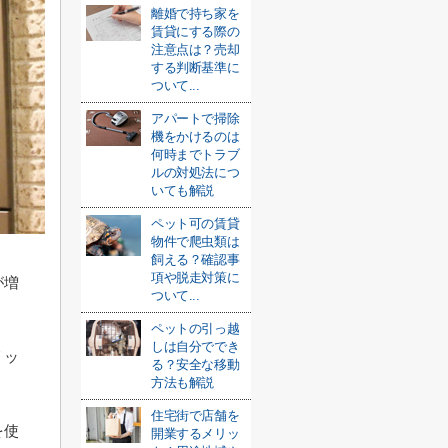
離婚で持ち家を
賃貸にする際の
注意点は？売却
する判断基準に
ついて...
アパートで掃除
機をかけるのは
何時までトラブ
ルの対処法につ
いても解説
ペット可の賃貸
物件で爬虫類は
飼える？確認事
項や脱走対策に
が増
ついて...
ペットの引っ越
しは自分ででき
リッ
る？安全な移動
方法も解説
住宅街で店舗を
を使
開業するメリッ