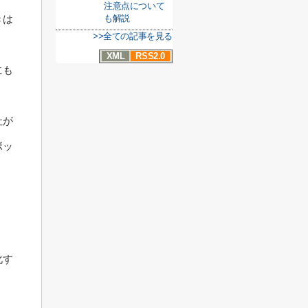
注意点について
も解説
きは
>>全ての記事を見る
XML
RSS2.0
にも
社が
ボッ
化す