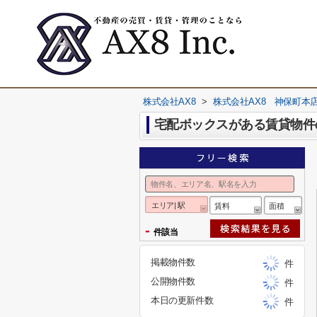
株式会社AX8
>
株式会社AX8 神保町本
宅配ボックスがある賃貸物件
エリア| 駅
賃料
面積
-
件該当
掲載物件数
件
公開物件数
件
本日の更新件数
件