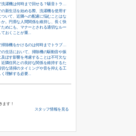
賃貸物件で洗濯機は何時まで回せる？騒音トラブルの防止策についても解説
での新生活を始める際、洗濯機を使用す
について、近隣への配慮に悩むことはな
うか。円滑な人間関係を維持し、長く快
すためにも、マナーとされる適切なルー
ておくことが重...
アパートで掃除機をかけるのは何時までトラブルの対処法についても解説
での生活において、掃除機の駆動音や振
に及ぼす影響を考慮することは不可欠な
。近隣住民との良好な関係を維持するた
適切な清掃のタイミングや音を抑える工
く理解する必要...
きます！
スタッフ情報を見る