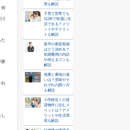
用も解説
、何
子育て世帯でも
受け
1LDKで快適に生
活できる？メリ
ットやデメリッ
トも解説
るた
新卒の家賃相場
はどう決める？
初期費用の内訳
や抑えるコツも
が家
解説
地番と番地の違
いは？意味やそ
され
れぞれの調べ方
も解説
小学校近くの賃
貸物件に住むメ
リットは？デメ
らし
リットや生活環
境も解説