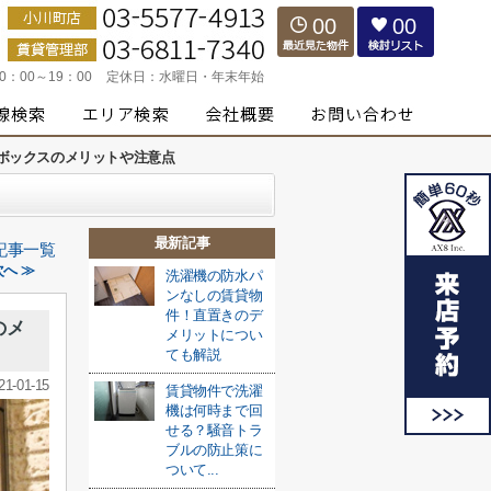
00
00
10：00～19：00
定休日：
水曜日・年末年始
ボックスのメリットや注意点
最新記事
記事一覧
へ ≫
洗濯機の防水パ
ンなしの賃貸物
件！直置きのデ
のメ
メリットについ
ても解説
21-01-15
賃貸物件で洗濯
機は何時まで回
せる？騒音トラ
ブルの防止策に
ついて...