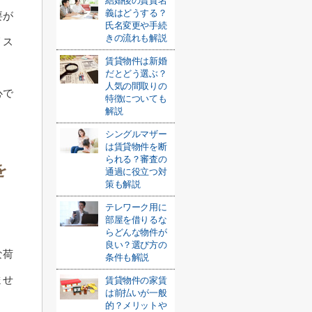
結婚後の賃貸名
義はどうする？
要が
氏名変更や手続
きの流れも解説
リス
賃貸物件は新婚
だとどう選ぶ？
人気の間取りの
心で
特徴についても
解説
シングルマザー
は賃貸物件を断
られる？審査の
を
通過に役立つ対
策も解説
テレワーク用に
部屋を借りるな
。
らどんな物件が
良い？選び方の
な荷
条件も解説
ませ
賃貸物件の家賃
は前払いが一般
的？メリットや