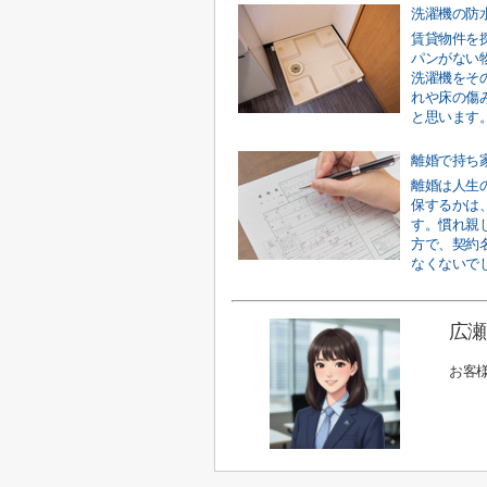
賃貸物件を
パンがない
洗濯機をそ
れや床の傷
と思います。
離婚は人生
保するかは
す。慣れ親
方で、契約
なくないでし
広瀬
お客