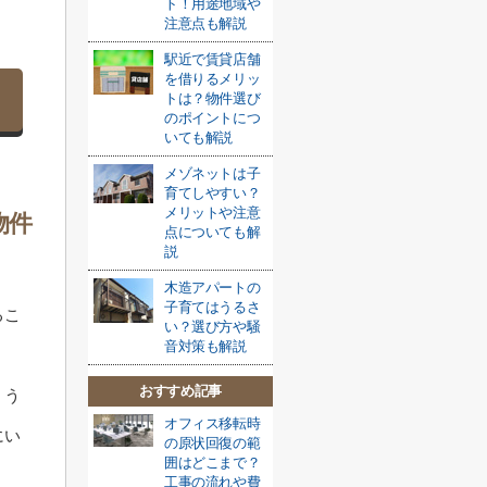
ト！用途地域や
注意点も解説
駅近で賃貸店舗
を借りるメリッ
トは？物件選び
のポイントにつ
いても解説
メゾネットは子
育てしやすい？
メリットや注意
物件
点についても解
説
木造アパートの
子育てはうるさ
るこ
い？選び方や騒
音対策も解説
おすすめ記事
、う
オフィス移転時
にい
の原状回復の範
囲はどこまで？
工事の流れや費