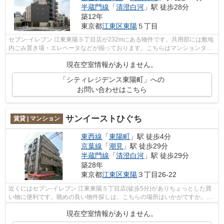
半蔵門線
「
清澄白河
」駅 徒歩28分
築12年
東京都
江東区
東陽
５丁目
セブン-イレブン 江東東陽５丁目店が232mにある物件です。共用部には敷地
内ごみ置き場・エレベータなどが揃っております。こちらはマンションタイ
プになります。電車移動の多い方に嬉...
現在空室情報がありません。
「シティレジデンス東陽町」への
お問い合わせはこちら
サンイーストひぐち
賃貸 | マンション
東西線
「
東陽町
」駅 徒歩4分
京葉線
「
潮見
」駅 徒歩29分
半蔵門線
「
清澄白河
」駅 徒歩29分
築28年
東京都
江東区
東陽
３丁目26-22
近くにはセブン-イレブン 江東東陽５丁目店(徒歩5分)がありちょっとした買
い物に便利です。眺めの良い物件探しは、こちらの場所はいかがですか。外
観タイル張りの物件が好評となってい...
現在空室情報がありません。