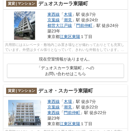
デュオスカーラ東陽町
賃貸 | マンション
東西線
「
木場
」駅 徒歩7分
京葉線
「
潮見
」駅 徒歩24分
都営大江戸線
「
門前仲町
」駅 徒歩24分
築23年
東京都
江東区
東陽
１丁目
共用部にはエレベータ・敷地内ごみ置き場などが備わっておりとても充実し
ています。外壁はタイル張りとなっていて、きれいな外観をしています。通
風良好の涼しく気持ちの良い空間をご...
現在空室情報がありません。
「デュオスカーラ東陽町」への
お問い合わせはこちら
デュオ・スカーラ東陽町
賃貸 | マンション
東西線
「
木場
」駅 徒歩7分
京葉線
「
潮見
」駅 徒歩22分
東西線
「
門前仲町
」駅 徒歩22分
築23年
東京都
江東区
東陽
１丁目