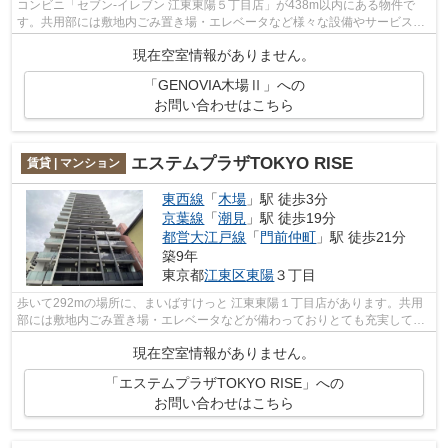
コンビニ「セブン-イレブン 江東東陽５丁目店」が438m以内にある物件で
す。共用部には敷地内ごみ置き場・エレベータなど様々な設備やサービスが
揃っているので便利です。通風良好のマ...
現在空室情報がありません。
「GENOVIA木場Ⅱ」への
お問い合わせはこちら
エステムプラザTOKYO RISE
賃貸 | マンション
東西線
「
木場
」駅 徒歩3分
京葉線
「
潮見
」駅 徒歩19分
都営大江戸線
「
門前仲町
」駅 徒歩21分
築9年
東京都
江東区
東陽
３丁目
歩いて292mの場所に、まいばすけっと 江東東陽１丁目店があります。共用
部には敷地内ごみ置き場・エレベータなどが備わっておりとても充実してい
ます。眺望良好なマンションです。通風...
現在空室情報がありません。
「エステムプラザTOKYO RISE」への
お問い合わせはこちら