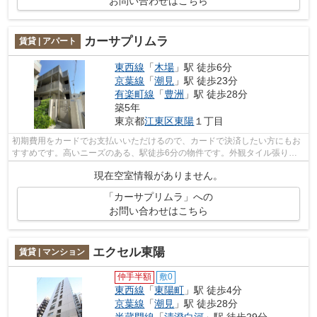
お問い合わせはこちら
カーサプリムラ
賃貸 | アパート
東西線
「
木場
」駅 徒歩6分
京葉線
「
潮見
」駅 徒歩23分
有楽町線
「
豊洲
」駅 徒歩28分
築5年
東京都
江東区
東陽
１丁目
初期費用をカードでお支払いいただけるので、カードで決済したい方にもお
すすめです。高いニーズのある、駅徒歩6分の物件です。外観タイル張り
は、いつまでも外観をきれいに保ちます。...
現在空室情報がありません。
「カーサプリムラ」への
お問い合わせはこちら
エクセル東陽
賃貸 | マンション
仲手半額
敷0
東西線
「
東陽町
」駅 徒歩4分
京葉線
「
潮見
」駅 徒歩28分