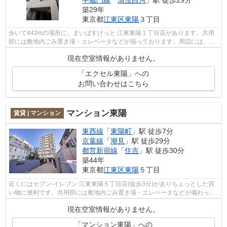
半蔵門線
「
清澄白河
」駅 徒歩29分
築29年
東京都
江東区
東陽
３丁目
歩いて442mの場所に、まいばすけっと 江東東陽１丁目店があります。共用
部には敷地内ごみ置き場・エレベータなどが揃っております。周辺には、徒
歩4分で利用できる駅があります。マン...
現在空室情報がありません。
「エクセル東陽」への
お問い合わせはこちら
マンション東陽
賃貸 | マンション
東西線
「
東陽町
」駅 徒歩7分
京葉線
「
潮見
」駅 徒歩29分
都営新宿線
「
住吉
」駅 徒歩30分
築44年
東京都
江東区
東陽
５丁目
近くにはセブン-イレブン 江東東陽５丁目店(徒歩3分)がありちょっとした買
い物に便利です。共用部には敷地内ごみ置き場・エレベータなどが備わって
おりとても充実しています。造りとデ...
現在空室情報がありません。
「マンション東陽」への