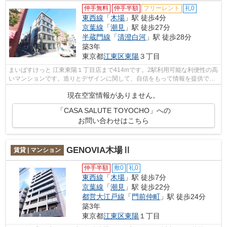
仲手無料
仲手半額
フリーレント
礼0
東西線
「
木場
」駅 徒歩4分
京葉線
「
潮見
」駅 徒歩27分
半蔵門線
「
清澄白河
」駅 徒歩28分
築3年
東京都
江東区
東陽
３丁目
まいばすけっと 江東東陽１丁目店まで414mです。2駅利用可能な利便性の高
いマンションです。造りとデザインに関して、自信をもって情報を提供でき
るマンションです。こちらのマンショ...
現在空室情報がありません。
「CASA SALUTE TOYOCHO」への
お問い合わせはこちら
GENOVIA木場Ⅱ
賃貸 | マンション
仲手半額
敷0
礼0
東西線
「
木場
」駅 徒歩7分
京葉線
「
潮見
」駅 徒歩22分
都営大江戸線
「
門前仲町
」駅 徒歩24分
築3年
東京都
江東区
東陽
１丁目