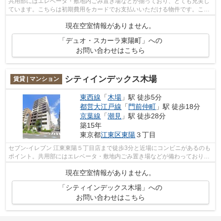
共用部にはエレベータ・敷地内ごみ置き場などが揃っており、とても充実し
ています。こちらは初期費用をカードでお支払いいただける物件です。こち
らはマンションタイプになります。眺...
現在空室情報がありません。
「デュオ・スカーラ東陽町」への
お問い合わせはこちら
シティインデックス木場
賃貸 | マンション
東西線
「
木場
」駅 徒歩5分
都営大江戸線
「
門前仲町
」駅 徒歩18分
京葉線
「
潮見
」駅 徒歩28分
築15年
東京都
江東区
東陽
３丁目
セブン-イレブン 江東東陽５丁目店まで徒歩3分と近場にコンビニがあるのも
ポイント。共用部にはエレベータ・敷地内ごみ置き場などが備わっておりと
ても充実しています。洗濯物も自然乾...
現在空室情報がありません。
「シティインデックス木場」への
お問い合わせはこちら