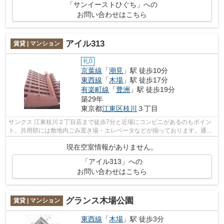
「サンイーストひぐち」への
お問い合わせはこちら
アイル313
賃貸 | マンション
礼0
京葉線
「
潮見
」駅 徒歩10分
東西線
「
木場
」駅 徒歩17分
有楽町線
「
豊洲
」駅 徒歩19分
築29年
東京都
江東区
枝川
３丁目
サンクス 江東枝川２丁目店まで徒歩7分と近場にコンビニがあるのもポイン
ト。共用部には敷地内ごみ置き場・エレベータなどが揃っております。通勤
やお出かけに便利な、徒歩10分に駅の...
現在空室情報がありません。
「アイル313」への
お問い合わせはこちら
グランス木場公園
賃貸 | マンション
東西線
「
木場
」駅 徒歩3分