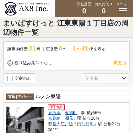
閲覧履歴
お気に入り
メニュー
0
0
まいばすけっと 江東東陽１丁目店の周
辺物件一覧
21
0
1～21
該当物件数
棟
空き数
件
棟を表示
変更
絞り込み条件：
なし
空室のみ
ルノン東陽
賃貸 | アパート
仲手無料
東西線
「
東陽町
」駅 徒歩6分
京葉線
「
潮見
」駅 徒歩26分
都営大江戸線
「
門前仲町
」駅 徒歩21分
築4年