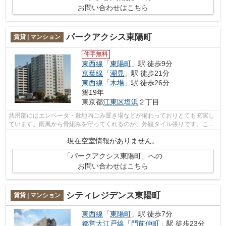
お問い合わせはこちら
パークアクシス東陽町
賃貸 | マンション
仲手無料
東西線
「
東陽町
」駅 徒歩9分
京葉線
「
潮見
」駅 徒歩21分
東西線
「
木場
」駅 徒歩26分
築19年
東京都
江東区
塩浜
２丁目
共用部にはエレベータ・敷地内ごみ置き場などが備わっておりとても充実し
ています。雨風から骨組みを守ってくれるのが、外観タイル張りです。こち
らのマンションでは初期費用をカード...
現在空室情報がありません。
「パークアクシス東陽町」への
お問い合わせはこちら
シティレジデンス東陽町
賃貸 | マンション
東西線
「
東陽町
」駅 徒歩7分
都営大江戸線
「
門前仲町
」駅 徒歩23分