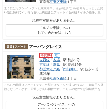
東京都
江東区
東陽
１丁目
近くにはセブン-イレブン 江東東陽５丁目店(徒歩7分)がありちょっとした買
い物に便利です。落ち着いた街並みにフィットする外観タイルの物件。風通
しの良い物件は利便性が高く好条件で...
現在空室情報がありません。
「ルノン東陽」への
お問い合わせはこちら
アーバングレイス
賃貸 | アパート
仲手無料
敷0
東西線
「
木場
」駅 徒歩9分
京葉線
「
潮見
」駅 徒歩24分
都営大江戸線
「
門前仲町
」駅 徒歩26分
築23年
東京都
江東区
東陽
１丁目
こちらの物件はアパートです。外壁にはタイルが張られてあり、印象的な外
観となっています。風通しが良い物件です。こちらの物件では初期費用をカ
ードでお支払いいただけます。東西線...
現在空室情報がありません。
「アーバングレイス」への