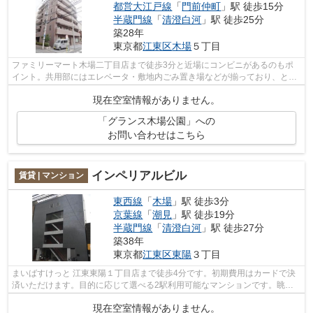
都営大江戸線
「
門前仲町
」駅 徒歩15分
半蔵門線
「
清澄白河
」駅 徒歩25分
築28年
東京都
江東区
木場
５丁目
ファミリーマート木場二丁目店まで徒歩3分と近場にコンビニがあるのもポ
イント。共用部にはエレベータ・敷地内ごみ置き場などが揃っており、とて
も充実しています。常に新鮮な空気を取...
現在空室情報がありません。
「グランス木場公園」への
お問い合わせはこちら
インペリアルビル
賃貸 | マンション
東西線
「
木場
」駅 徒歩3分
京葉線
「
潮見
」駅 徒歩19分
半蔵門線
「
清澄白河
」駅 徒歩27分
築38年
東京都
江東区
東陽
３丁目
まいばすけっと 江東東陽１丁目店まで徒歩4分です。初期費用はカードで決
済いただけます。目的に応じて選べる2駅利用可能なマンションです。眺望
良好で景色が楽しめます。東西線木場周...
現在空室情報がありません。