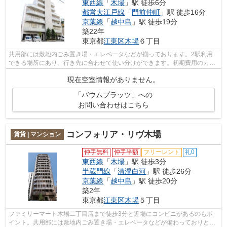
東西線
「
木場
」駅 徒歩6分
都営大江戸線
「
門前仲町
」駅 徒歩16分
京葉線
「
越中島
」駅 徒歩19分
築22年
東京都
江東区
木場
６丁目
共用部には敷地内ごみ置き場・エレベータなどが揃っております。2駅利用
できる場所にあり、行き先に合わせて使い分けができます。初期費用のカー
ド決済ができます。外観タイル張りの物...
現在空室情報がありません。
「バウムプラッツ」への
お問い合わせはこちら
コンフォリア・リヴ木場
賃貸 | マンション
仲手無料
仲手半額
フリーレント
礼0
東西線
「
木場
」駅 徒歩3分
半蔵門線
「
清澄白河
」駅 徒歩26分
京葉線
「
越中島
」駅 徒歩20分
築2年
東京都
江東区
木場
５丁目
ファミリーマート木場二丁目店まで徒歩3分と近場にコンビニがあるのもポ
イント。共用部には敷地内ごみ置き場・エレベータなどが備わっておりとて