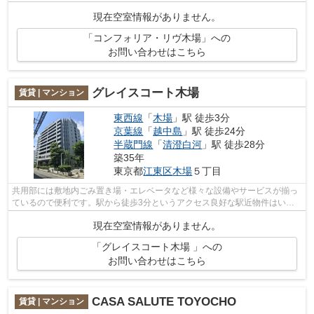
も充実しています。2駅利用ができるの...
現在空室情報がありません。
「コンフォリア・リヴ木場」への
お問い合わせはこちら
グレイスコート木場
賃貸 | マンション
東西線
「
木場
」駅 徒歩3分
京葉線
「
越中島
」駅 徒歩24分
半蔵門線
「
清澄白河
」駅 徒歩28分
築35年
東京都
江東区
木場
５丁目
共用部には敷地内ごみ置き場・エレベータなど様々な設備やサービスが揃っ
ているので便利です。駅から徒歩3分というアクセス良好な駅近物件はいか
がですか。造りとデザインに関して、自...
現在空室情報がありません。
「グレイスコート木場 」への
お問い合わせはこちら
CASA SALUTE TOYOCHO
賃貸 | マンション