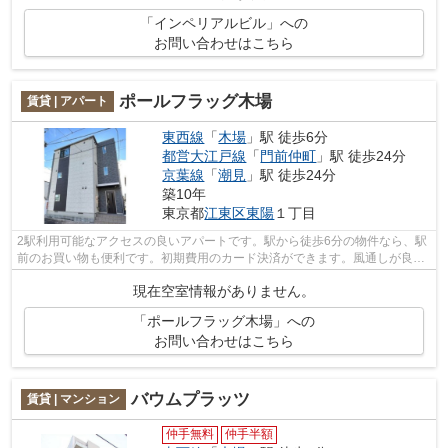
「インペリアルビル」への
お問い合わせはこちら
ポールフラッグ木場
賃貸 | アパート
東西線
「
木場
」駅 徒歩6分
都営大江戸線
「
門前仲町
」駅 徒歩24分
京葉線
「
潮見
」駅 徒歩24分
築10年
東京都
江東区
東陽
１丁目
2駅利用可能なアクセスの良いアパートです。駅から徒歩6分の物件なら、駅
前のお買い物も便利です。初期費用のカード決済ができます。風通しが良
く、湿気やカビの心配が少ないアパート...
現在空室情報がありません。
「ポールフラッグ木場」への
お問い合わせはこちら
バウムプラッツ
賃貸 | マンション
仲手無料
仲手半額