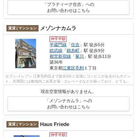
「プラティーク住吉」への
お問い合わせはこちら
メゾンナカムラ
賃貸 | マンション
仲手半額
半蔵門線
「
住吉
」駅 徒歩5分
総武線
「
錦糸町
」駅 徒歩9分
都営新宿線
「
菊川
」駅 徒歩11分
築36年
東京都
江東区
毛利
１丁目
セブン‐イレブン 江東毛利店まで徒歩3分と近場にコンビニがあるのもポイン
ト。共用部には敷地内ごみ置き場・エレベータなどが揃っており、とても充
実しています。風通しが良好なので、...
現在空室情報がありません。
「メゾンナカムラ」への
お問い合わせはこちら
Haus Friede
賃貸 | マンション
仲手半額