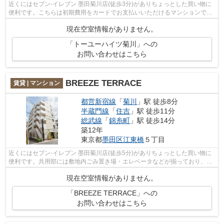
近くにはセブン‐イレブン 墨田菊川店(徒歩3分)がありちょっとした買い物に
便利です。こちらは初期費用をカードでお支払いいただけるマンションで
す。2駅利用できる場所にあるので利便...
現在空室情報がありません。
「トーユーハイツ菊川」への
お問い合わせはこちら
BREEZE TERRACE
賃貸 | マンション
都営新宿線
「
菊川
」駅 徒歩8分
半蔵門線
「
住吉
」駅 徒歩11分
総武線
「
錦糸町
」駅 徒歩14分
築12年
東京都
墨田区
江東橋
５丁目
近くにはセブン‐イレブン 墨田菊川店(徒歩5分)がありちょっとした買い物に
便利です。共用部には敷地内ごみ置き場・エレベータなどが揃っており、と
ても充実しています。外壁にはタイル...
現在空室情報がありません。
「BREEZE TERRACE」への
お問い合わせはこちら