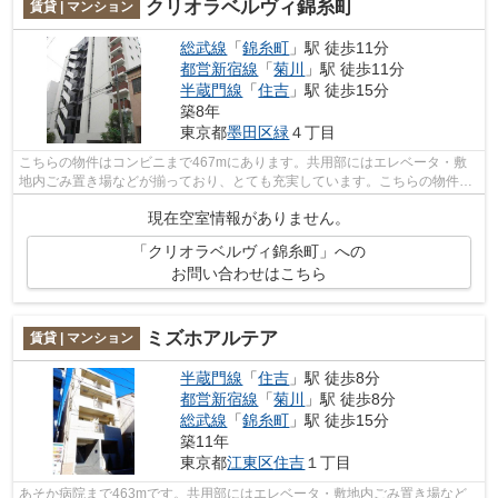
クリオラベルヴィ錦糸町
賃貸 | マンション
総武線
「
錦糸町
」駅 徒歩11分
都営新宿線
「
菊川
」駅 徒歩11分
半蔵門線
「
住吉
」駅 徒歩15分
築8年
東京都
墨田区
緑
４丁目
こちらの物件はコンビニまで467mにあります。共用部にはエレベータ・敷
地内ごみ置き場などが揃っており、とても充実しています。こちらの物件は
マンションです。さわやかな朝を迎える...
現在空室情報がありません。
「クリオラベルヴィ錦糸町」への
お問い合わせはこちら
ミズホアルテア
賃貸 | マンション
半蔵門線
「
住吉
」駅 徒歩8分
都営新宿線
「
菊川
」駅 徒歩8分
総武線
「
錦糸町
」駅 徒歩15分
築11年
東京都
江東区
住吉
１丁目
あそか病院まで463mです。共用部にはエレベータ・敷地内ごみ置き場など