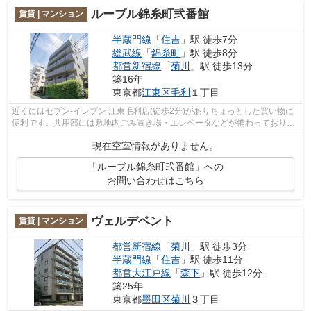
ルーブル錦糸町弐番館
賃貸 | マンション
半蔵門線
「
住吉
」駅 徒歩7分
総武線
「
錦糸町
」駅 徒歩8分
都営新宿線
「
菊川
」駅 徒歩13分
築16年
東京都
江東区
毛利
１丁目
近くにはセブン‐イレブン 江東毛利店(徒歩2分)がありちょっとした買い物に
便利です。共用部には敷地内ごみ置き場・エレベータなどが備わっておりと
ても充実しています。外観タイル張り...
現在空室情報がありません。
「ルーブル錦糸町弐番館」への
お問い合わせはこちら
ヴェルデベント
賃貸 | マンション
都営新宿線
「
菊川
」駅 徒歩3分
半蔵門線
「
住吉
」駅 徒歩11分
都営大江戸線
「
森下
」駅 徒歩12分
築25年
東京都
墨田区
菊川
３丁目