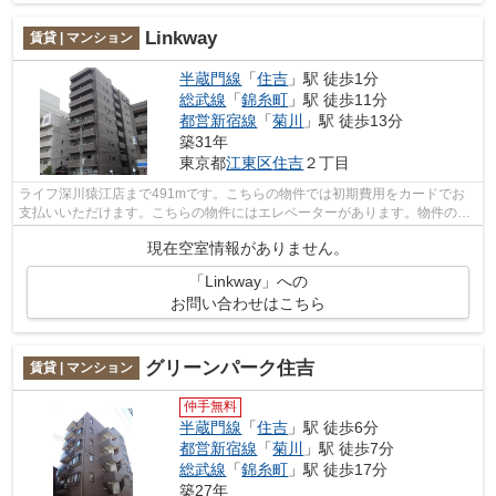
Linkway
賃貸 | マンション
半蔵門線
「
住吉
」駅 徒歩1分
総武線
「
錦糸町
」駅 徒歩11分
都営新宿線
「
菊川
」駅 徒歩13分
築31年
東京都
江東区
住吉
２丁目
ライフ深川猿江店まで491mです。こちらの物件では初期費用をカードでお
支払いいただけます。こちらの物件にはエレベーターがあります。物件の周
辺に駅が2つあり、よく電車を利用する方...
現在空室情報がありません。
「Linkway」への
お問い合わせはこちら
グリーンパーク住吉
賃貸 | マンション
仲手無料
半蔵門線
「
住吉
」駅 徒歩6分
都営新宿線
「
菊川
」駅 徒歩7分
総武線
「
錦糸町
」駅 徒歩17分
築27年