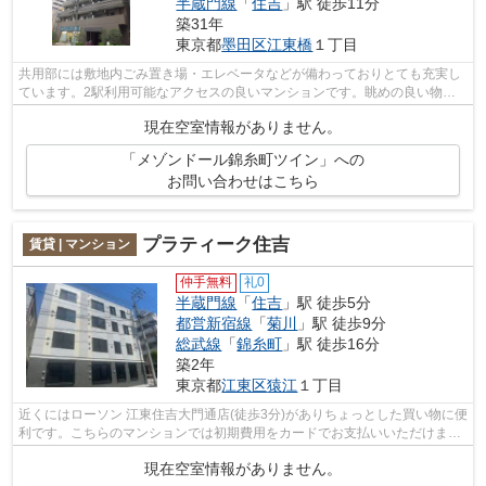
半蔵門線
「
住吉
」駅 徒歩11分
築31年
東京都
墨田区
江東橋
１丁目
共用部には敷地内ごみ置き場・エレベータなどが備わっておりとても充実し
ています。2駅利用可能なアクセスの良いマンションです。眺めの良い物件
です。こちらの物件はマンションです。...
現在空室情報がありません。
「メゾンドール錦糸町ツイン」への
お問い合わせはこちら
プラティーク住吉
賃貸 | マンション
仲手無料
礼0
半蔵門線
「
住吉
」駅 徒歩5分
都営新宿線
「
菊川
」駅 徒歩9分
総武線
「
錦糸町
」駅 徒歩16分
築2年
東京都
江東区
猿江
１丁目
近くにはローソン 江東住吉大門通店(徒歩3分)がありちょっとした買い物に便
利です。こちらのマンションでは初期費用をカードでお支払いいただけま
す。こちらの物件はマンションです。...
現在空室情報がありません。