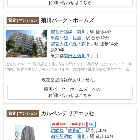
お問い合わせはこちら
菊川パーク・ホームズ
賃貸 | マンション
都営新宿線
「
菊川
」駅 徒歩4分
半蔵門線
「
住吉
」駅 徒歩12分
都営大江戸線
「
森下
」駅 徒歩14分
築39年
東京都
墨田区
菊川
３丁目
近くのマルエツ 菊川店まで徒歩5分で行けます。共用部にはエレベータ・敷
地内ごみ置き場などが揃っております。魅力的で眺望良好な場所です。風通
しが良く、湿気やカビの心配が少ない...
現在空室情報がありません。
「菊川パーク・ホームズ」への
お問い合わせはこちら
カルペンテリアエッセ
賃貸 | マンション
仲手無料
仲手半額
敷0
総武線
「
錦糸町
」駅 徒歩8分
都営新宿線
「
菊川
」駅 徒歩12分