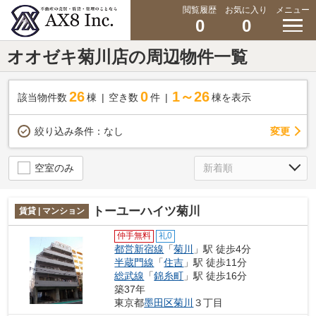
閲覧履歴
お気に入り
メニュー
0
0
オオゼキ菊川店の周辺物件一覧
26
0
1～26
該当物件数
棟
空き数
件
棟を表示
変更
絞り込み条件：
なし
空室のみ
トーユーハイツ菊川
賃貸 | マンション
仲手無料
礼0
都営新宿線
「
菊川
」駅 徒歩4分
半蔵門線
「
住吉
」駅 徒歩11分
総武線
「
錦糸町
」駅 徒歩16分
築37年
東京都
墨田区
菊川
３丁目