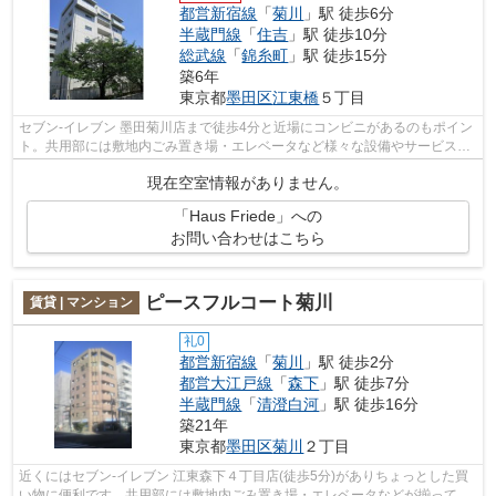
都営新宿線
「
菊川
」駅 徒歩6分
半蔵門線
「
住吉
」駅 徒歩10分
総武線
「
錦糸町
」駅 徒歩15分
築6年
東京都
墨田区
江東橋
５丁目
セブン‐イレブン 墨田菊川店まで徒歩4分と近場にコンビニがあるのもポイン
ト。共用部には敷地内ごみ置き場・エレベータなど様々な設備やサービスが
揃っているので便利です。電車での移...
現在空室情報がありません。
「Haus Friede」への
お問い合わせはこちら
ピースフルコート菊川
賃貸 | マンション
礼0
都営新宿線
「
菊川
」駅 徒歩2分
都営大江戸線
「
森下
」駅 徒歩7分
半蔵門線
「
清澄白河
」駅 徒歩16分
築21年
東京都
墨田区
菊川
２丁目
近くにはセブン‐イレブン 江東森下４丁目店(徒歩5分)がありちょっとした買
い物に便利です。共用部には敷地内ごみ置き場・エレベータなどが揃ってお