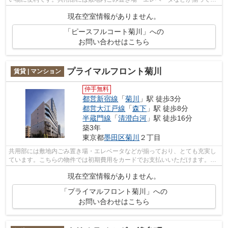
り、とても充実しています。近くに2...
現在空室情報がありません。
「ピースフルコート菊川」への
お問い合わせはこちら
プライマルフロント菊川
賃貸 | マンション
仲手無料
都営新宿線
「
菊川
」駅 徒歩3分
都営大江戸線
「
森下
」駅 徒歩8分
半蔵門線
「
清澄白河
」駅 徒歩16分
築3年
東京都
墨田区
菊川
２丁目
共用部には敷地内ごみ置き場・エレベータなどが揃っており、とても充実し
ています。こちらの物件では初期費用をカードでお支払いいただけます。周
辺には、徒歩3分で利用できる駅があり...
現在空室情報がありません。
「プライマルフロント菊川」への
お問い合わせはこちら