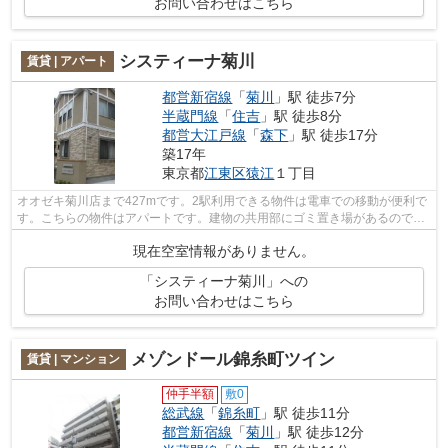
お問い合わせはこちら
システィーナ菊川
賃貸 | アパート
都営新宿線
「
菊川
」駅 徒歩7分
半蔵門線
「
住吉
」駅 徒歩8分
都営大江戸線
「
森下
」駅 徒歩17分
築17年
東京都
江東区
猿江
１丁目
オオゼキ菊川店まで427mです。2駅利用できる物件は電車での移動が便利で
す。こちらの物件はアパートです。建物の共用部にゴミ置き場があるので、
外部の人にゴミを見られるなどのトラブ...
現在空室情報がありません。
「システィーナ菊川」への
お問い合わせはこちら
メゾンドール錦糸町ツイン
賃貸 | マンション
仲手半額
敷0
総武線
「
錦糸町
」駅 徒歩11分
都営新宿線
「
菊川
」駅 徒歩12分