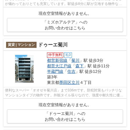
が備わっておりとても充実しています。駅徒歩8分に駅が立地する物件なの
で、電車を多く利用する方にとって便利で...
現在空室情報がありません。
「ミズホアルテア」への
お問い合わせはこちら
ドゥーエ菊川
賃貸 | マンション
仲手無料
礼0
都営新宿線
「
菊川
」駅 徒歩3分
都営大江戸線
「
森下
」駅 徒歩11分
半蔵門線
「
住吉
」駅 徒歩12分
築3年
東京都
墨田区
立川
４丁目
便利なスーパー「オオゼキ菊川店」まで336mです。防犯対策もバッチリな
マンションタイプの物件です。外観タイル張りなので、強度や耐久性に優れ
ます。建物の共用部にゴミ置き場がある...
現在空室情報がありません。
「ドゥーエ菊川」への
お問い合わせはこちら