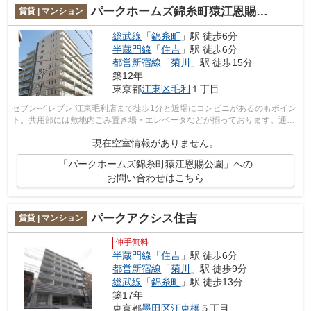
パークホームズ錦糸町猿江恩賜公園
賃貸 | マンション
総武線
「
錦糸町
」駅 徒歩6分
半蔵門線
「
住吉
」駅 徒歩6分
都営新宿線
「
菊川
」駅 徒歩15分
築12年
東京都
江東区
毛利
１丁目
セブン‐イレブン 江東毛利店まで徒歩1分と近場にコンビニがあるのもポイン
ト。共用部には敷地内ごみ置き場・エレベータなどが揃っております。通風
良好の涼しく気持ちの良い空間をご提...
現在空室情報がありません。
「パークホームズ錦糸町猿江恩賜公園」への
お問い合わせはこちら
パークアクシス住吉
賃貸 | マンション
仲手無料
半蔵門線
「
住吉
」駅 徒歩6分
都営新宿線
「
菊川
」駅 徒歩9分
総武線
「
錦糸町
」駅 徒歩13分
築17年
東京都
墨田区
江東橋
５丁目