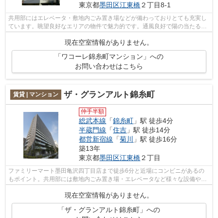
東京都
墨田区
江東橋
２丁目8-1
共用部にはエレベータ・敷地内ごみ置き場などが備わっておりとても充実し
ています。眺望良好なエリアの物件で魅力的です。通風良好で陽の当たる気
持ちの良いマンションをご提供いたし...
現在空室情報がありません。
「ワコーレ錦糸町マンション」への
お問い合わせはこちら
ザ・グランアルト錦糸町
賃貸 | マンション
仲手半額
総武本線
「
錦糸町
」駅 徒歩4分
半蔵門線
「
住吉
」駅 徒歩14分
都営新宿線
「
菊川
」駅 徒歩16分
築13年
東京都
墨田区
江東橋
２丁目
ファミリーマート墨田亀沢四丁目店まで徒歩6分と近場にコンビニがあるの
もポイント。共用部には敷地内ごみ置き場・エレベータなど様々な設備やサ
ービスが揃っているので便利です。2駅...
現在空室情報がありません。
「ザ・グランアルト錦糸町」への