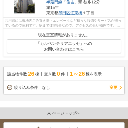
半蔵門線
「
住吉
」駅 徒歩12分
築15年
東京都
墨田区
江東橋
１丁目
共用部には敷地内ごみ置き場・エレベータなど様々な設備やサービスが揃っ
ているので便利です。駅まで徒歩8分なので、アクセスの良い物件です。初
期費用のカード決済ができます。こちら...
現在空室情報がありません。
「カルペンテリアエッセ」への
お問い合わせはこちら
26
0
1～26
該当物件数
棟
空き数
件
棟を表示
変更
絞り込み条件：
なし
ページトップへ