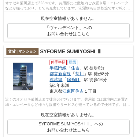
オオゼキ菊川店まで328mです。共用部には敷地内ごみ置き場・エレベータ
などが揃っており、とても充実しています。洗濯物も自然乾燥ですぐ乾く通
風良好な間取りのマンション。こちらは...
現在空室情報がありません。
「ヴェルデベント」への
お問い合わせはこちら
SYFORME SUMIYOSHI Ⅲ
賃貸 | マンション
仲手半額
新築
半蔵門線
「
住吉
」駅 徒歩6分
都営新宿線
「
菊川
」駅 徒歩8分
総武線
「
錦糸町
」駅 徒歩16分
築1年未満
東京都
江東区
住吉
１丁目
近くのオオゼキ菊川店まで徒歩6分で行けます。共用部には敷地内ごみ置き
場・エレベータなど様々な設備やサービスが揃っているので便利です。目的
に応じて駅を選べることが、2駅利用で...
現在空室情報がありません。
「SYFORME SUMIYOSHI Ⅲ」への
お問い合わせはこちら