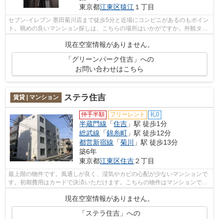
東京都
江東区
猿江
１丁目
セブン‐イレブン 墨田菊川店まで徒歩5分と近場にコンビニがあるのもポイン
ト。眺めの良いマンション探しは、こちらの場所はいかがですか。外観タイ
ル張りは、汚れが付きにくいのでいつ...
現在空室情報がありません。
「グリーンパーク住吉」への
お問い合わせはこちら
ステラ住吉
賃貸 | マンション
仲手半額
フリーレント
礼0
半蔵門線
「
住吉
」駅 徒歩1分
総武線
「
錦糸町
」駅 徒歩12分
都営新宿線
「
菊川
」駅 徒歩13分
築6年
東京都
江東区
住吉
２丁目
最上階の物件です。風通しが良く、湿気やカビの心配が少ないマンションで
す。初期費用はカードで決済いただけます。こちらの物件はマンションで
す。丁寧かつ迅速な対応がモットーの株...
現在空室情報がありません。
「ステラ住吉」への