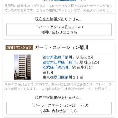
共用部には敷地内ごみ置き場・エレベータなど様々な設備やサービスが揃っ
ているので便利です。こちらの物件はマンションです。外観タイル張りは、
物件の個性を引き出すことができます...
現在空室情報がありません。
「パークアクシス住吉」への
お問い合わせはこちら
ガーラ・ステーション菊川
賃貸 | マンション
都営新宿線
「
菊川
」駅 徒歩2分
都営大江戸線
「
森下
」駅 徒歩12分
総武線
「
錦糸町
」駅 徒歩19分
築18年
東京都
墨田区
菊川
２丁目
マルエツ 菊川店まで340mです。共用部には敷地内ごみ置き場・エレベータ
などが揃っております。この物件は駅から徒歩2分の物件です。外観タイル
張りは、雨風の侵入を防ぎ骨組みを守っ...
現在空室情報がありません。
「ガーラ・ステーション菊川」への
お問い合わせはこちら