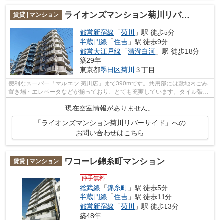
ライオンズマンション菊川リバーサイド
賃貸 | マンション
都営新宿線
「
菊川
」駅 徒歩5分
半蔵門線
「
住吉
」駅 徒歩9分
都営大江戸線
「
清澄白河
」駅 徒歩18分
築29年
東京都
墨田区
菊川
３丁目
便利なスーパー「マルエツ 菊川店」まで390mです。共用部には敷地内ごみ
置き場・エレベータなどが揃っており、とても充実しています。タイル張り
のきれいな外観も特徴の一つです。こち...
現在空室情報がありません。
「ライオンズマンション菊川リバーサイド」への
お問い合わせはこちら
ワコーレ錦糸町マンション
賃貸 | マンション
仲手無料
総武線
「
錦糸町
」駅 徒歩5分
半蔵門線
「
住吉
」駅 徒歩11分
都営新宿線
「
菊川
」駅 徒歩13分
築48年