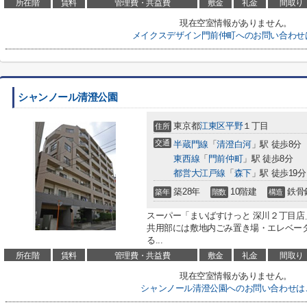
所在階
賃料
管理費・共益費
敷金
礼金
間取り
現在空室情報がありません。
メイクスデザイン門前仲町へのお問い合わせ
シャンノール清澄公園
東京都
江東区
平野
１丁目
住所
交通
半蔵門線
「
清澄白河
」駅 徒歩8分
東西線
「
門前仲町
」駅 徒歩8分
都営大江戸線
「
森下
」駅 徒歩19分
築28年
10階建
鉄骨
築年
階数
構造
スーパー「まいばすけっと 深川２丁目店
共用部には敷地内ごみ置き場・エレベー
る...
所在階
賃料
管理費・共益費
敷金
礼金
間取り
現在空室情報がありません。
シャンノール清澄公園へのお問い合わせは