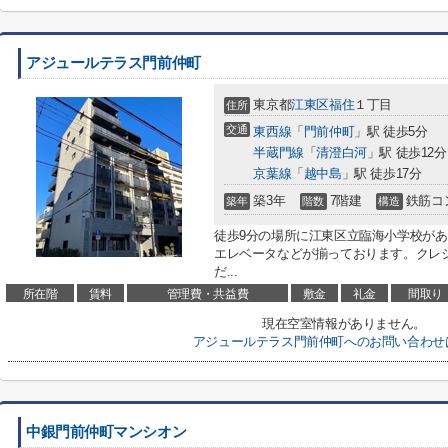
アジュールテラス門前仲町
東京都
江東区
福住
１丁目
住所
交通
東西線
「
門前仲町
」駅 徒歩5分
半蔵門線
「
清澄白河
」駅 徒歩12分
京葉線
「
越中島
」駅 徒歩17分
築3年
7階建
鉄筋コ
築年
階数
構造
徒歩9分の場所に江東区立臨海小学校が
エレベータなどが揃っております。クレ
だ...
所在階
賃料
管理費・共益費
敷金
礼金
間取り
現在空室情報がありません。
アジュールテラス門前仲町へのお問い合わせ
中銀門前仲町マンシオン