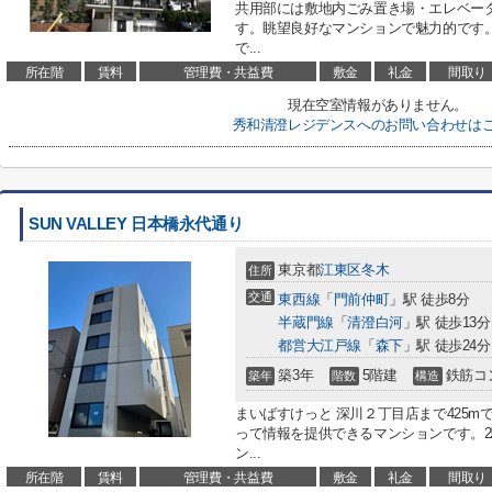
共用部には敷地内ごみ置き場・エレベー
す。眺望良好なマンションで魅力的です
で...
所在階
賃料
管理費・共益費
敷金
礼金
間取り
現在空室情報がありません。
秀和清澄レジデンスへのお問い合わせは
SUN VALLEY 日本橋永代通り
東京都
江東区
冬木
住所
交通
東西線
「
門前仲町
」駅 徒歩8分
半蔵門線
「
清澄白河
」駅 徒歩13分
都営大江戸線
「
森下
」駅 徒歩24分
築3年
5階建
鉄筋コ
築年
階数
構造
まいばすけっと 深川２丁目店まで425
って情報を提供できるマンションです。
ン...
所在階
賃料
管理費・共益費
敷金
礼金
間取り