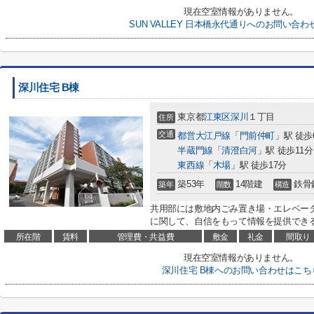
現在空室情報がありません。
SUN VALLEY 日本橋永代通りへのお問い合
深川住宅 B棟
東京都
江東区
深川
１丁目
住所
交通
都営大江戸線
「
門前仲町
」駅 徒歩
半蔵門線
「
清澄白河
」駅 徒歩11分
東西線
「
木場
」駅 徒歩17分
築53年
14階建
鉄骨
築年
階数
構造
共用部には敷地内ごみ置き場・エレベー
に関して、自信をもって情報を提供できる
所在階
賃料
管理費・共益費
敷金
礼金
間取り
現在空室情報がありません。
深川住宅 B棟へのお問い合わせはこち