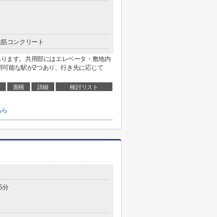
鉄筋コンクリート
があります。共用部にはエレベータ・敷地内
用可能な駅が2つあり、行き先に応じて
面積
詳細
検討リスト
ちら
5分