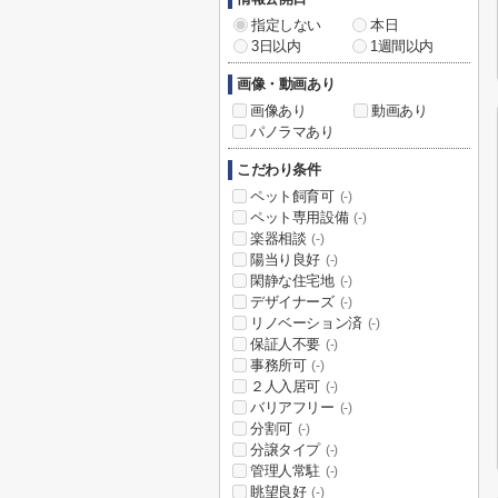
指定しない
本日
3日以内
1週間以内
画像・動画あり
画像あり
動画あり
パノラマあり
こだわり条件
ペット飼育可
(-)
ペット専用設備
(-)
楽器相談
(-)
陽当り良好
(-)
閑静な住宅地
(-)
デザイナーズ
(-)
リノベーション済
(-)
保証人不要
(-)
事務所可
(-)
２人入居可
(-)
バリアフリー
(-)
分割可
(-)
分譲タイプ
(-)
管理人常駐
(-)
眺望良好
(-)