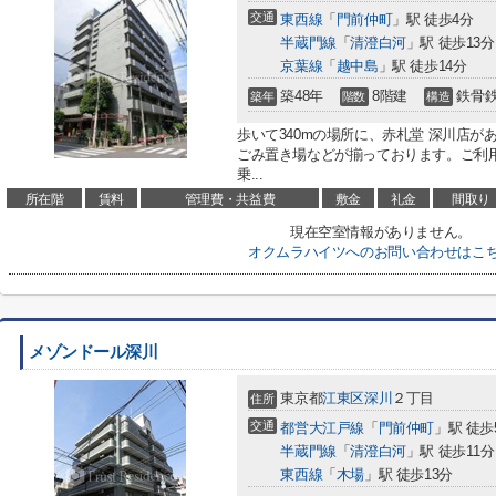
交通
東西線
「
門前仲町
」駅 徒歩4分
半蔵門線
「
清澄白河
」駅 徒歩13分
京葉線
「
越中島
」駅 徒歩14分
築48年
8階建
鉄骨
築年
階数
構造
歩いて340mの場所に、赤札堂 深川店
ごみ置き場などが揃っております。ご利
乗...
所在階
賃料
管理費・共益費
敷金
礼金
間取り
現在空室情報がありません。
オクムラハイツへのお問い合わせはこ
メゾンドール深川
東京都
江東区
深川
２丁目
住所
交通
都営大江戸線
「
門前仲町
」駅 徒歩
半蔵門線
「
清澄白河
」駅 徒歩11分
東西線
「
木場
」駅 徒歩13分