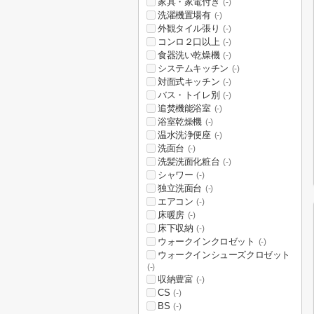
家具・家電付き
(-)
洗濯機置場有
(-)
外観タイル張り
(-)
コンロ２口以上
(-)
食器洗い乾燥機
(-)
システムキッチン
(-)
対面式キッチン
(-)
バス・トイレ別
(-)
追焚機能浴室
(-)
浴室乾燥機
(-)
温水洗浄便座
(-)
洗面台
(-)
洗髪洗面化粧台
(-)
シャワー
(-)
独立洗面台
(-)
エアコン
(-)
床暖房
(-)
床下収納
(-)
ウォークインクロゼット
(-)
ウォークインシューズクロゼット
(-)
収納豊富
(-)
CS
(-)
BS
(-)