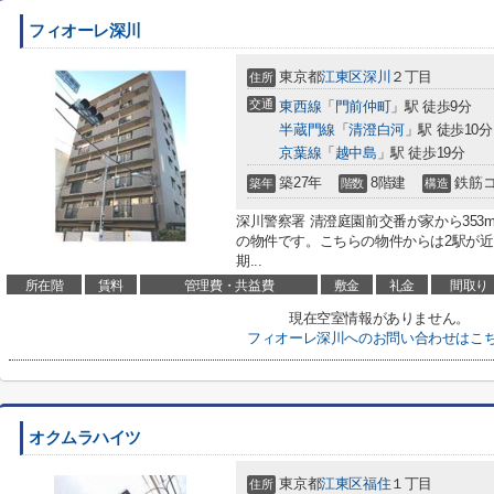
フィオーレ深川
東京都
江東区
深川
２丁目
住所
交通
東西線
「
門前仲町
」駅 徒歩9分
半蔵門線
「
清澄白河
」駅 徒歩10分
京葉線
「
越中島
」駅 徒歩19分
築27年
8階建
鉄筋
築年
階数
構造
深川警察署 清澄庭園前交番が家から35
の物件です。こちらの物件からは2駅が
期...
所在階
賃料
管理費・共益費
敷金
礼金
間取り
現在空室情報がありません。
フィオーレ深川へのお問い合わせはこ
オクムラハイツ
東京都
江東区
福住
１丁目
住所