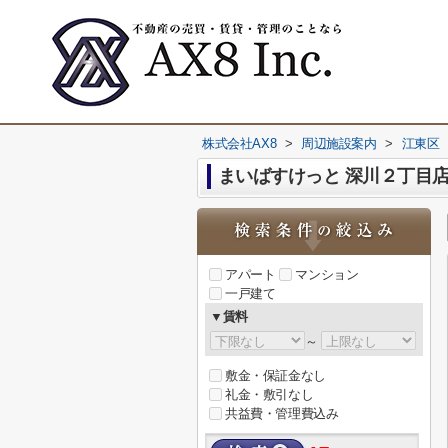
株式会社AX8
>
周辺施設案内
>
江東区
まいばすけっと 深川２丁目
アパート
マンション
一戸建て
▼賃料
～
敷金・保証金なし
礼金・敷引なし
共益費・管理費込み