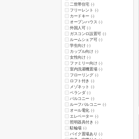
二世帯住宅
(-)
フリーレント
(-)
カードキー
(-)
オープンハウス
(-)
外国人可
(-)
ガスコンロ設置可
(-)
ルームシェア可
(-)
学生向け
(-)
カップル向け
(-)
女性向け
(-)
ファミリー向け
(-)
室内洗濯機置場
(-)
フローリング
(-)
ロフト付き
(-)
メゾネット
(-)
ベランダ
(-)
バルコニー
(-)
ルーフバルコニー
(-)
オール電化
(-)
エレベーター
(-)
照明器具付き
(-)
駐輪場
(-)
バイク置場あり
(-)