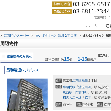
営業時間：
>
江東区のスーパー
>
まいばすけっと 深川２丁目店
>
まいばすけっと 深
店周辺物件
並び順：
空室物件のみ表示
15
1-15
該当公開件数
棟
棟表示
秀和清澄レジデンス
東京都
江東区
福住
２丁目
住所
交通
半蔵門線
「
清澄白河
」駅 徒歩9分
東西線
「
門前仲町
」駅 徒歩10分
都営大江戸線
「
森下
」駅 徒歩17分
築52年
12階建
鉄骨
築年
階数
構造