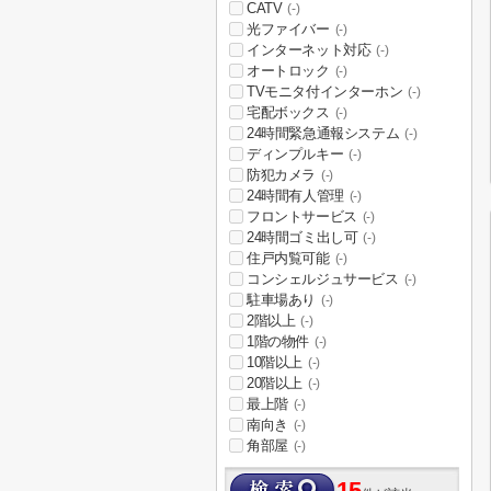
CATV
(-)
光ファイバー
(-)
インターネット対応
(-)
オートロック
(-)
TVモニタ付インターホン
(-)
宅配ボックス
(-)
24時間緊急通報システム
(-)
ディンプルキー
(-)
防犯カメラ
(-)
24時間有人管理
(-)
フロントサービス
(-)
24時間ゴミ出し可
(-)
住戸内覧可能
(-)
コンシェルジュサービス
(-)
駐車場あり
(-)
2階以上
(-)
1階の物件
(-)
10階以上
(-)
20階以上
(-)
最上階
(-)
南向き
(-)
角部屋
(-)