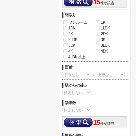
15
件が該当
間取り
ワンルーム
1K
1DK
1LDK
2K
2DK
2LDK
3K
3DK
3LDK
4K
4DK
4LDK以上
面積
～
駅からの徒歩
築年数
15
件が該当
情報公開日