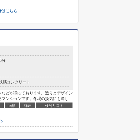
わせはこちら
6分
鉄筋コンクリート
タなどが揃っております。造りとデザイン
マンションです。冬場の換気にも適し...
面積
詳細
検討リスト
ら