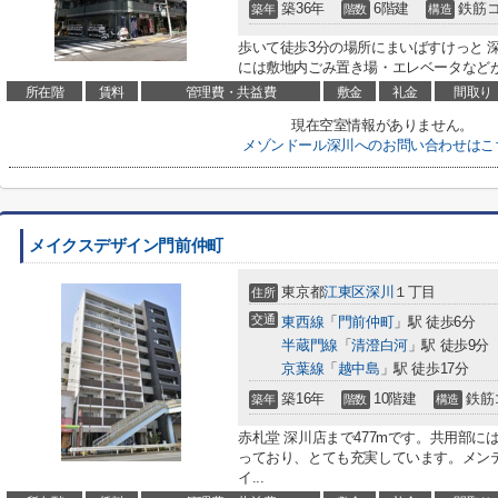
築36年
6階建
鉄筋
築年
階数
構造
歩いて徒歩3分の場所にまいばすけっと 
には敷地内ごみ置き場・エレベータなどが
所在階
賃料
管理費・共益費
敷金
礼金
間取り
現在空室情報がありません。
メゾンドール深川へのお問い合わせはこ
メイクスデザイン門前仲町
東京都
江東区
深川
１丁目
住所
交通
東西線
「
門前仲町
」駅 徒歩6分
半蔵門線
「
清澄白河
」駅 徒歩9分
京葉線
「
越中島
」駅 徒歩17分
築16年
10階建
鉄筋
築年
階数
構造
赤札堂 深川店まで477mです。共用部
っており、とても充実しています。メン
イ...