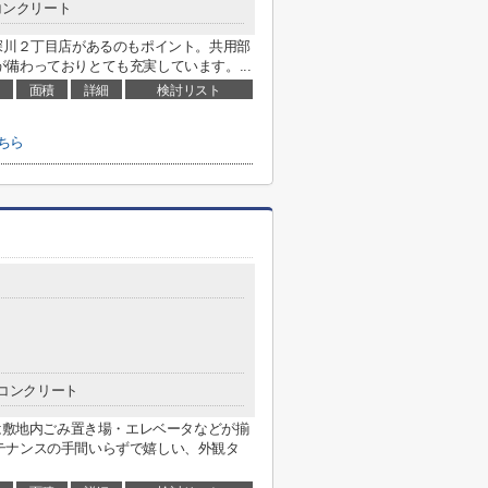
コンクリート
深川２丁目店があるのもポイント。共用部
備わっておりとても充実しています。...
面積
詳細
検討リスト
ちら
コンクリート
には敷地内ごみ置き場・エレベータなどが揃
テナンスの手間いらずで嬉しい、外観タ