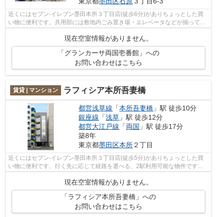
東京都
墨田区
石原
３丁目6-3
近くにはセブン-イレブン墨田本所３丁目店(徒歩6分)がありちょっとした買
い物に便利です。共用部には敷地内ごみ置き場・エレベータなどが揃ってお
ります。こちらの物件では初期費用を...
現在空室情報がありません。
「グランカーサ両国壱番館」への
お問い合わせはこちら
ラフィシア本所吾妻橋
賃貸 | マンション
都営浅草線
「
本所吾妻橋
」駅 徒歩10分
銀座線
「
浅草
」駅 徒歩12分
都営大江戸線
「
両国
」駅 徒歩17分
築8年
東京都
墨田区
本所
２丁目
近くにはセブン-イレブン墨田本所３丁目店(徒歩5分)がありちょっとした買
い物に便利です。行く先に応じて経路を選べる、2駅利用可能な物件です。
外観タイル張りは、マンションの個性を...
現在空室情報がありません。
「ラフィシア本所吾妻橋」への
お問い合わせはこちら