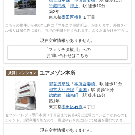
都営浅草線
「
本所吾妻橋
」駅 徒歩11分
半蔵門線
「
押上
」駅 徒歩10分
築2年
東京都
墨田区
横川
１丁目
こちらの物件から488m以内に「マルエツ 錦糸町店」があります。外観タイ
ル張りは耐久性に優れ、管理の手間も抑えられます。よくお出かけをする方
にも便利な、2駅利用可能な物件です。...
現在空室情報がありません。
「フェリチタ横川」への
お問い合わせはこちら
ユアメゾン本所
賃貸 | マンション
都営浅草線
「
本所吾妻橋
」駅 徒歩11分
都営大江戸線
「
両国
」駅 徒歩15分
総武線
「
錦糸町
」駅 徒歩15分
築1年
東京都
墨田区
石原
４丁目
セブン-イレブン墨田本所３丁目店まで徒歩4分と近場にコンビニがあるのも
ポイント。2駅利用可能なので、用途や行き先に応じて経路を選択できま
す。外壁はタイル張りとなっていて、きれ...
現在空室情報がありません。