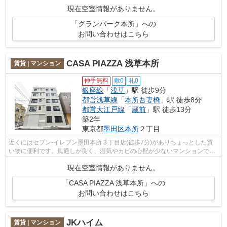
敵です。こちらの物件はマンションです...
現在空室情報がありません。
「グランパーク本所」への
お問い合わせはこちら
CASA PIAZZA 浅草本所
賃貸 | マンション
仲手無料
敷0
礼0
銀座線
「
浅草
」駅 徒歩9分
都営浅草線
「
本所吾妻橋
」駅 徒歩8分
都営大江戸線
「
蔵前
」駅 徒歩13分
築2年
東京都
墨田区
本所
２丁目
近くにはセブン-イレブン墨田本所３丁目店(徒歩7分)がありちょっとした買
い物に便利です。風通しが良く、湿気やカビの心配が少ないマンションで
す。2駅利用可能のマンションです。こち...
現在空室情報がありません。
「CASA PIAZZA 浅草本所」への
お問い合わせはこちら
JKハイム
賃貸 | マンション