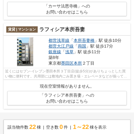
「カーサ法恩寺橋」への
お問い合わせはこちら
ラフィシア本所吾妻
賃貸 | マンション
都営浅草線
「
本所吾妻橋
」駅 徒歩10分
都営大江戸線
「
両国
」駅 徒歩17分
銀座線
「
浅草
」駅 徒歩11分
築8年
東京都
墨田区
本所
２丁目
近くにはセブン-イレブン墨田本所３丁目店(徒歩5分)がありちょっとした買
い物に便利です。共用部には敷地内ごみ置き場・エレベータなどが揃ってお
り、とても充実しています。タイルが...
現在空室情報がありません。
「ラフィシア本所吾妻」への
お問い合わせはこちら
22
0
1～22
該当物件数
棟
空き数
件
棟を表示