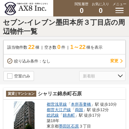
閲覧履歴
お気に入り
メニュー
0
0
セブン-イレブン墨田本所３丁目店の周
辺物件一覧
22
0
1～22
該当物件数
棟
空き数
件
棟を表示
変更
絞り込み条件：
なし
空室のみ
シャリエ錦糸町石原
賃貸 | マンション
都営浅草線
「
本所吾妻橋
」駅 徒歩10分
都営大江戸線
「
両国
」駅 徒歩12分
総武線
「
錦糸町
」駅 徒歩17分
築18年
東京都
墨田区
石原
３丁目