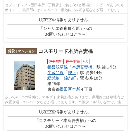
セブン-イレブン墨田本所３丁目店まで徒歩3分と近場にコンビニがあるのも
ポイント。共用部にはエレベータ・敷地内ごみ置き場などが揃っておりま
す。周辺に駅が2つあるので電車での移動...
現在空室情報がありません。
「シャリエ錦糸町石原」への
お問い合わせはこちら
コスモリード本所吾妻橋
賃貸 | マンション
仲手無料
仲手半額
礼0
都営浅草線
「
本所吾妻橋
」駅 徒歩9分
半蔵門線
「
押上
」駅 徒歩14分
総武線
「
錦糸町
」駅 徒歩18分
築25年
東京都
墨田区
本所
４丁目
歩いて400mの場所に、マルダイ 東駒形店があります。共用部には敷地内ご
み置き場・エレベータなどが揃っております。外観タイル張りなので、強度
や耐久性に優れます。眺望良好な物件で...
現在空室情報がありません。
「コスモリード本所吾妻橋」への
お問い合わせはこちら