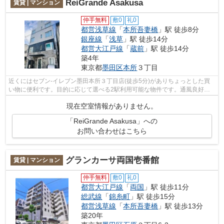
ReiGrande Asakusa
賃貸 | マンション
仲手無料
敷0
礼0
都営浅草線
「
本所吾妻橋
」駅 徒歩8分
銀座線
「
浅草
」駅 徒歩14分
都営大江戸線
「
蔵前
」駅 徒歩14分
築4年
東京都
墨田区
本所
３丁目
近くにはセブン-イレブン墨田本所３丁目店(徒歩5分)がありちょっとした買
い物に便利です。目的に応じて選べる2駅利用可能な物件です。通風良好で
陽の当たる気持ちの良い物件をご提供い...
現在空室情報がありません。
「ReiGrande Asakusa」への
お問い合わせはこちら
グランカーサ両国壱番館
賃貸 | マンション
仲手無料
敷0
礼0
都営大江戸線
「
両国
」駅 徒歩11分
総武線
「
錦糸町
」駅 徒歩15分
都営浅草線
「
本所吾妻橋
」駅 徒歩13分
築20年