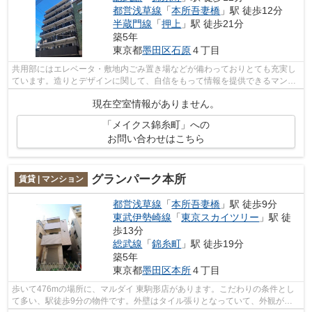
都営浅草線
「
本所吾妻橋
」駅 徒歩12分
半蔵門線
「
押上
」駅 徒歩21分
築5年
東京都
墨田区
石原
４丁目
共用部にはエレベータ・敷地内ごみ置き場などが備わっておりとても充実し
ています。造りとデザインに関して、自信をもって情報を提供できるマンシ
ョンです。行動範囲が広がる2駅利用可...
現在空室情報がありません。
「メイクス錦糸町」への
お問い合わせはこちら
グランパーク本所
賃貸 | マンション
都営浅草線
「
本所吾妻橋
」駅 徒歩9分
東武伊勢崎線
「
東京スカイツリー
」駅 徒
歩13分
総武線
「
錦糸町
」駅 徒歩19分
築5年
東京都
墨田区
本所
４丁目
歩いて476mの場所に、マルダイ 東駒形店があります。こだわりの条件とし
て多い、駅徒歩9分の物件です。外壁はタイル張りとなっていて、外観が素