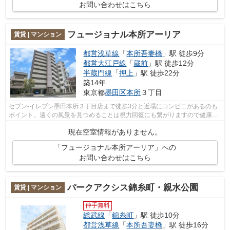
お問い合わせはこちら
フュージョナル本所アーリア
賃貸 | マンション
都営浅草線
「
本所吾妻橋
」駅 徒歩9分
都営大江戸線
「
蔵前
」駅 徒歩12分
半蔵門線
「
押上
」駅 徒歩22分
築14年
東京都
墨田区
本所
３丁目
セブン-イレブン墨田本所３丁目店まで徒歩3分と近場にコンビニがあるのも
ポイント。遠くの風景を見つめることは視力回復にも繋がりますので健康的
になれます。風通しのよさが魅力のマ...
現在空室情報がありません。
「フュージョナル本所アーリア」への
お問い合わせはこちら
パークアクシス錦糸町・親水公園
賃貸 | マンション
仲手無料
総武線
「
錦糸町
」駅 徒歩10分
都営浅草線
「
本所吾妻橋
」駅 徒歩16分