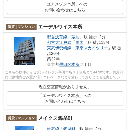
「ユアメゾン本所」への
お問い合わせはこちら
エーデルワイス本所
賃貸 | マンション
都営浅草線
「
蔵前
」駅 徒歩12分
都営大江戸線
「
両国
」駅 徒歩13分
東武伊勢崎線
「
東京スカイツリー
」駅 徒
歩20分
築22年
東京都
墨田区
本所
２丁目
こちらの物件からセブン-イレブン墨田本所３丁目店まで447mです。共用部
には敷地内ごみ置き場・エレベータなどが備わっておりとても充実していま
す。四季折々の風を感じられる通風良好...
現在空室情報がありません。
「エーデルワイス本所」への
お問い合わせはこちら
メイクス錦糸町
賃貸 | マンション
総武線
「
錦糸町
」駅 徒歩12分