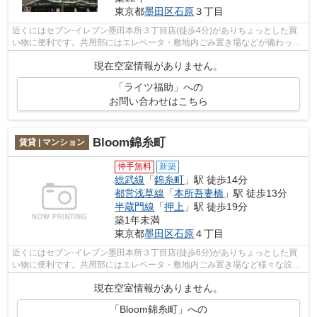
東京都
墨田区
石原
３丁目
近くにはセブン-イレブン墨田本所３丁目店(徒歩4分)がありちょっとした買
い物に便利です。共用部にはエレベータ・敷地内ごみ置き場などが備わって
おりとても充実しています。最寄りの...
現在空室情報がありません。
「ライツ福助」への
お問い合わせはこちら
Bloom錦糸町
賃貸 | マンション
仲手無料
新築
総武線
「
錦糸町
」駅 徒歩14分
都営浅草線
「
本所吾妻橋
」駅 徒歩13分
半蔵門線
「
押上
」駅 徒歩19分
築1年未満
東京都
墨田区
石原
４丁目
近くにはセブン-イレブン墨田本所３丁目店(徒歩6分)がありちょっとした買
い物に便利です。共用部にはエレベータ・敷地内ごみ置き場など様々な設備
やサービスが揃っているので便利です...
現在空室情報がありません。
「Bloom錦糸町」への