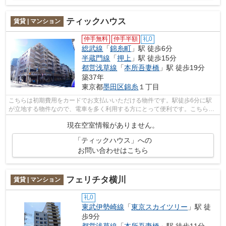
ティックハウス
賃貸 | マンション
仲手無料
仲手半額
礼0
総武線
「
錦糸町
」駅 徒歩6分
半蔵門線
「
押上
」駅 徒歩15分
都営浅草線
「
本所吾妻橋
」駅 徒歩19分
築37年
東京都
墨田区
錦糸
１丁目
こちらは初期費用をカードでお支払いいただける物件です。駅徒歩6分に駅
が立地する物件なので、電車を多く利用する方にとって便利です。こちらは
マンションタイプになります。2駅利用...
現在空室情報がありません。
「ティックハウス」への
お問い合わせはこちら
フェリチタ横川
賃貸 | マンション
礼0
東武伊勢崎線
「
東京スカイツリー
」駅 徒
歩9分