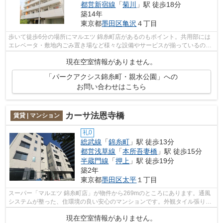
都営新宿線
「
菊川
」駅 徒歩18分
築14年
東京都
墨田区
亀沢
４丁目
歩いて徒歩6分の場所にマルエツ 錦糸町店があるのもポイント。共用部には
エレベータ・敷地内ごみ置き場など様々な設備やサービスが揃っているので
便利です。こちらはマンションタイプ...
現在空室情報がありません。
「パークアクシス錦糸町・親水公園」への
お問い合わせはこちら
カーサ法恩寺橋
賃貸 | マンション
礼0
総武線
「
錦糸町
」駅 徒歩13分
都営浅草線
「
本所吾妻橋
」駅 徒歩15分
半蔵門線
「
押上
」駅 徒歩19分
築2年
東京都
墨田区
太平
１丁目
スーパー「マルエツ 錦糸町店」が物件から269mのところにあります。通風
システムが整った、住環境の良い安心のマンションです。外観タイル張りは
耐久性に優れ、管理の手間も抑えられま...
現在空室情報がありません。