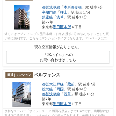
都営浅草線
「
本所吾妻橋
」駅 徒歩7分
半蔵門線
「
押上
」駅 徒歩17分
銀座線
「
浅草
」駅 徒歩17分
築27年
東京都
墨田区
本所
４丁目
近くにはセブン-イレブン墨田本所３丁目店(徒歩3分)がありちょっとした買
い物に便利です。こちらはマンションタイプになります。エレベータは二基
設置されていますので建物内の移動が...
現在空室情報がありません。
「JKハイム」への
お問い合わせはこちら
ベルフォンス
賃貸 | マンション
都営大江戸線
「
蔵前
」駅 徒歩7分
総武線
「
両国
」駅 徒歩14分
都営浅草線
「
浅草
」駅 徒歩13分
築7年
東京都
墨田区
本所
１丁目
便利なスーパー「サミットストア 両国石原店」まで114mです。共用部には
敷地内ごみ置き場・エレベータなどが揃っております。外壁はタイル張りと