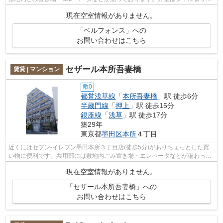
なっていて、外観が素敵です。こちらの...
現在空室情報がありません。
「ベルフォンス」への
お問い合わせはこちら
セザール本所吾妻橋
賃貸 | マンション
敷0
都営浅草線
「
本所吾妻橋
」駅 徒歩6分
半蔵門線
「
押上
」駅 徒歩15分
銀座線
「
浅草
」駅 徒歩17分
築29年
東京都
墨田区
本所
４丁目
近くにはセブン-イレブン墨田本所３丁目店(徒歩5分)がありちょっとした買
い物に便利です。共用部には敷地内ごみ置き場・エレベータなどが備わって
おりとても充実しています。外観タイ...
現在空室情報がありません。
「セザール本所吾妻橋」への
お問い合わせはこちら