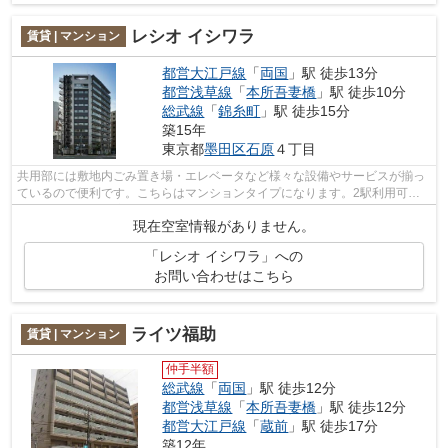
レシオ イシワラ
賃貸 | マンション
都営大江戸線
「
両国
」駅 徒歩13分
都営浅草線
「
本所吾妻橋
」駅 徒歩10分
総武線
「
錦糸町
」駅 徒歩15分
築15年
東京都
墨田区
石原
４丁目
共用部には敷地内ごみ置き場・エレベータなど様々な設備やサービスが揃っ
ているので便利です。こちらはマンションタイプになります。2駅利用可能
な物件で目的地に応じて路線を選ぶこと...
現在空室情報がありません。
「レシオ イシワラ」への
お問い合わせはこちら
ライツ福助
賃貸 | マンション
仲手半額
総武線
「
両国
」駅 徒歩12分
都営浅草線
「
本所吾妻橋
」駅 徒歩12分
都営大江戸線
「
蔵前
」駅 徒歩17分
築12年