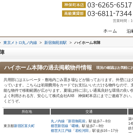
営業時間：
>
東京メトロ丸ノ内線
>
新宿御苑前駅
>
ハイホーム本陣
陣
ハイホーム本陣
の過去掲載物件情報
現況の確認はお気軽に
共用部にはエレベータ・敷地内ごみ置き場などが揃っております。外壁には
っています。こちらは初期費用をカードでお支払いいただける物件なので、
能な物件で移動範囲が広がります。夏場は特に涼しい通風良好な環境の良い
よく利用される方、安心して株式会社AX8 神保町本店にまでご連絡下さい。疑問点等を
くどうぞ。
所在地
交通
築
丸ノ内線
「
新宿御苑前
」駅 徒歩7～8分
1
東京都
新宿区
富久町
都営新宿線
「
曙橋
」駅 徒歩7～8分
鉄
都営大江戸線
「
若松河田
」駅 徒歩16～17分