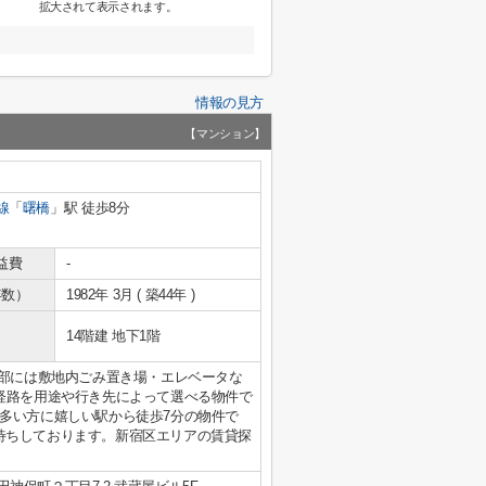
拡大されて表示されます。
情報の見方
【マンション】
線
「
曙橋
」駅 徒歩8分
益費
-
年数）
1982年 3月 ( 築44年 )
14階建 地下1階
用部には敷地内ごみ置き場・エレベータな
経路を用途や行き先によって選べる物件で
多い方に嬉しい駅から徒歩7分の物件で
わせもお待ちしております。新宿区エリアの賃貸探