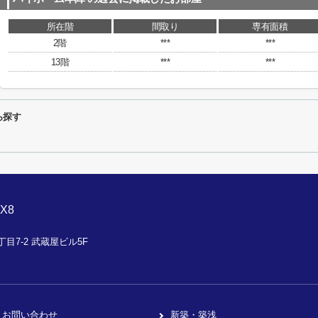
所在階
間取り
専有面積
2階
***
***
13階
***
***
ら探す
X8
目7-2 武蔵屋ビル5F
お問い合わせ
新築・築浅