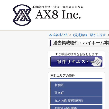
株式会社AX8
>
(賃貸)路線・駅から探す
過去掲載物件：ハイホーム本
▼ご希望の物件をお探しします
同じエリアの物件
新宿区
富久町
丸ノ内線 新宿御苑前
都営新宿線 曙橋