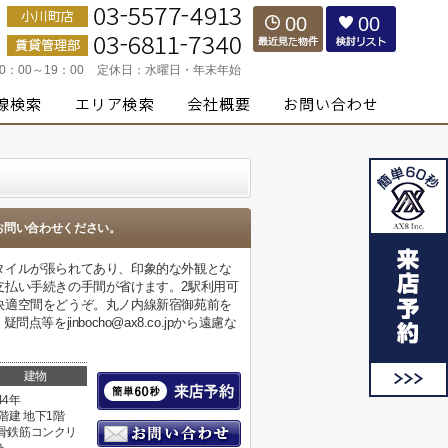
00
00
10：00～19：00
定休日：
水曜日・年末年始
お問い合わせください。
タイルが張られてあり、印象的な外観とな
支払い手続きの手間が省けます。2駅利用可
快適空間をどうぞ。丸ノ内線新宿御苑前を
jinbocho@ax8.co.jpから遠慮な
建物
44年
4階建 地下1階
骨鉄筋コンクリ