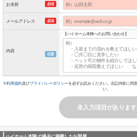
お名前
必須
メールアドレス
必須
【ハイホーム本陣へのお問い合わせ】
内容
任意
※
利用規約
及び
プライバシーポリシー
を必ずお読みください。左記内容に同
い。
未入力項目があります
ハイホーム本陣
の過去に掲載したお部屋