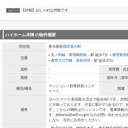
【外観】おしゃれな外観です
コメント
ハイホーム本陣
の物件概要
所在地
東京都
新宿区
富久町
丸ノ内線
「
新宿御苑前
」駅 徒歩7分
都営新宿
交通
都営大江戸線
「
若松河田
」駅 徒歩17分
賃料
-
管理費・共
面積
-
築年月（築
マンション / 鉄骨鉄筋コンク
種別/構造
階建
リート
ヨークフーズ 新宿富久店まで徒歩4分です。共
どが揃っております。付近に駅が2つあるので、
備考
す。こちらの物件はマンションです。電車移動の
す。jinbocho@ax8.co.jpからのお問い合
しなら、当社にお任せください。