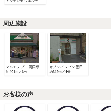
アルテシモ ヴェルデ
周辺施設
マルエツ プチ 両国緑一丁目店
セブン-イレブン 墨田立川3丁目店
約401m／6分
約319m／4分
お客様の声