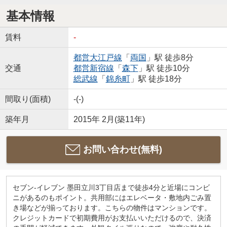
基本情報
賃料
-
都営大江戸線
「
両国
」駅 徒歩8分
交通
都営新宿線
「
森下
」駅 徒歩10分
総武線
「
錦糸町
」駅 徒歩18分
間取り(面積)
-(-)
築年月
2015年 2月(築11年)
お問い合わせ(無料)
セブン-イレブン 墨田立川3丁目店まで徒歩4分と近場にコンビ
ニがあるのもポイント。共用部にはエレベータ・敷地内ごみ置
き場などが揃っております。こちらの物件はマンションです。
クレジットカードで初期費用がお支払いいただけるので、決済