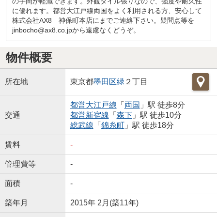
の手間が軽減できます。外観タイル張りなので、強度や耐久性
に優れます。都営大江戸線両国をよく利用される方、安心して
株式会社AX8 神保町本店にまでご連絡下さい。疑問点等を
jinbocho@ax8.co.jpから遠慮なくどうぞ。
物件概要
所在地
東京都
墨田区
緑
２丁目
都営大江戸線
「
両国
」駅 徒歩8分
交通
都営新宿線
「
森下
」駅 徒歩10分
総武線
「
錦糸町
」駅 徒歩18分
賃料
-
管理費等
-
面積
-
築年月
2015年 2月(築11年)