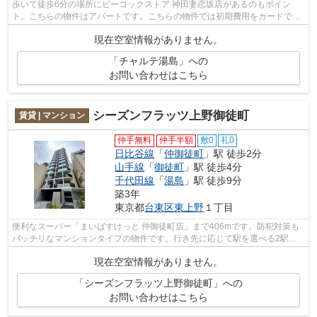
歩いて徒歩6分の場所にピーコックストア 神田妻恋坂店があるのもポイン
ト。こちらの物件はアパートです。こちらの物件では初期費用をカードでお
支払いいただけます。外観タイル張りの...
現在空室情報がありません。
「チャルテ湯島」への
お問い合わせはこちら
シーズンフラッツ上野御徒町
賃貸 | マンション
仲手無料
仲手半額
敷0
礼0
日比谷線
「
仲御徒町
」駅 徒歩2分
山手線
「
御徒町
」駅 徒歩4分
千代田線
「
湯島
」駅 徒歩9分
築3年
東京都
台東区
東上野
１丁目
便利なスーパー「まいばすけっと 仲御徒町店」まで406mです。防犯対策も
バッチリなマンションタイプの物件です。行き先に応じて駅を選べる2駅利
用可能な物件です。通風良好の涼しく気...
現在空室情報がありません。
「シーズンフラッツ上野御徒町」への
お問い合わせはこちら