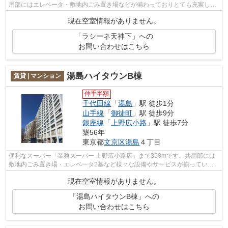
用部にはエレベータ・敷地内ごみ置き場などが備わっておりとても充実して
います。2駅利用可能な物件なので、用...
現在空室情報がありません。
「ラシーネ天神下」への
お問い合わせはこちら
湯島ハイタウンB棟
賃貸 | マンション
仲手半額
千代田線
「
湯島
」駅 徒歩1分
山手線
「
御徒町
」駅 徒歩9分
銀座線
「
上野広小路
」駅 徒歩7分
築56年
東京都
文京区
湯島
４丁目
便利なスーパー「業務スーパー 上野広小路店」まで358mです。共用部には
敷地内ごみ置き場・エレベータ2基など様々な設備やサービスが揃っている
ので便利です。2駅利用できる場所にあり...
現在空室情報がありません。
「湯島ハイタウンB棟」への
お問い合わせはこちら