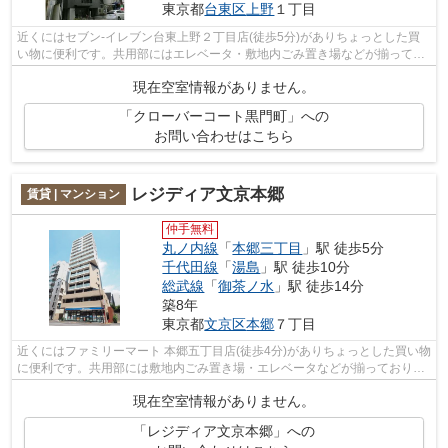
東京都
台東区
上野
１丁目
近くにはセブン-イレブン台東上野２丁目店(徒歩5分)がありちょっとした買
い物に便利です。共用部にはエレベータ・敷地内ごみ置き場などが揃ってお
ります。空気の入れ替えができる風通...
現在空室情報がありません。
「クローバーコート黒門町」への
お問い合わせはこちら
レジディア文京本郷
賃貸 | マンション
仲手無料
丸ノ内線
「
本郷三丁目
」駅 徒歩5分
千代田線
「
湯島
」駅 徒歩10分
総武線
「
御茶ノ水
」駅 徒歩14分
築8年
東京都
文京区
本郷
７丁目
近くにはファミリーマート 本郷五丁目店(徒歩4分)がありちょっとした買い物
に便利です。共用部には敷地内ごみ置き場・エレベータなどが揃っており、
とても充実しています。良好な眺望...
現在空室情報がありません。
「レジディア文京本郷」への