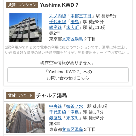
Yushima KWD 7
賃貸 | マンション
丸ノ内線
「
本郷三丁目
」駅 徒歩5分
千代田線
「
湯島
」駅 徒歩8分
銀座線
「
末広町
」駅 徒歩13分
築2年
東京都
文京区
湯島
２丁目
2駅利用ができるので電車の利用に役立つマンションです。夏場は特に涼し
い通風良好な環境の良い快適空間をどうぞ。初期費用をカードでお支払いい
ただけるので、カードで決済したい方に...
現在空室情報がありません。
「Yushima KWD 7」への
お問い合わせはこちら
チャルテ湯島
賃貸 | アパート
中央線
「
御茶ノ水
」駅 徒歩8分
千代田線
「
湯島
」駅 徒歩7分
銀座線
「
末広町
」駅 徒歩8分
築8年
東京都
文京区
湯島
２丁目