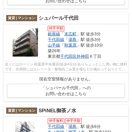
お問い合わせはこちら
シュパール千代田
賃貸 | マンション
仲手半額
銀座線
「
末広町
」駅 徒歩3分
千代田線
「
湯島
」駅 徒歩3分
山手線
「
秋葉原
」駅 徒歩10分
築26年
東京都
千代田区
外神田
６丁目
近くにはローソン 秋葉原中央通店(徒歩4分)がありちょっとした買い物に便利
です。共用部にはエレベータ・敷地内ごみ置き場などが備わっておりとても
充実しています。初期費用のカード...
現在空室情報がありません。
「シュパール千代田」への
お問い合わせはこちら
SPiNEL御茶ノ水
賃貸 | マンション
仲手無料
仲手半額
千代田線
「
湯島
」駅 徒歩6分