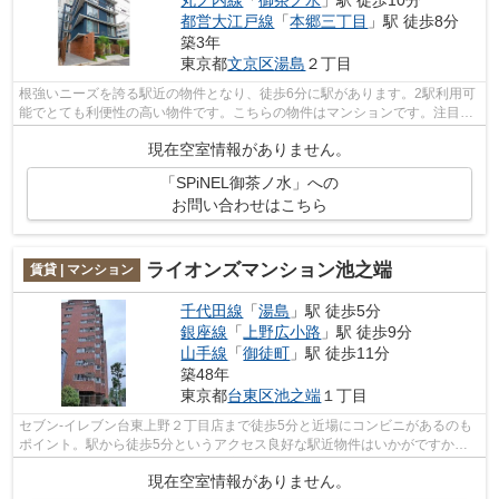
丸ノ内線
「
御茶ノ水
」駅 徒歩10分
都営大江戸線
「
本郷三丁目
」駅 徒歩8分
築3年
東京都
文京区
湯島
２丁目
根強いニーズを誇る駅近の物件となり、徒歩6分に駅があります。2駅利用可
能でとても利便性の高い物件です。こちらの物件はマンションです。注目を
集めているのが、敷地内ごみ置き場の...
現在空室情報がありません。
「SPiNEL御茶ノ水」への
お問い合わせはこちら
ライオンズマンション池之端
賃貸 | マンション
千代田線
「
湯島
」駅 徒歩5分
銀座線
「
上野広小路
」駅 徒歩9分
山手線
「
御徒町
」駅 徒歩11分
築48年
東京都
台東区
池之端
１丁目
セブン-イレブン台東上野２丁目店まで徒歩5分と近場にコンビニがあるのも
ポイント。駅から徒歩5分というアクセス良好な駅近物件はいかがですか。
利用可能な駅が2駅あり、利便性の高い...
現在空室情報がありません。