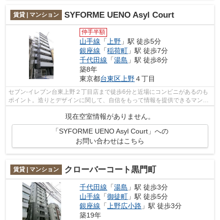
SYFORME UENO Asyl Court
賃貸 | マンション
仲手半額
山手線
「
上野
」駅 徒歩5分
銀座線
「
稲荷町
」駅 徒歩7分
千代田線
「
湯島
」駅 徒歩8分
築8年
東京都
台東区
上野
４丁目
セブン-イレブン台東上野２丁目店まで徒歩6分と近場にコンビニがあるのも
ポイント。造りとデザインに関して、自信をもって情報を提供できるマンシ
ョンです。外観タイル張りは耐久性に...
現在空室情報がありません。
「SYFORME UENO Asyl Court」への
お問い合わせはこちら
クローバーコート黒門町
賃貸 | マンション
千代田線
「
湯島
」駅 徒歩3分
山手線
「
御徒町
」駅 徒歩5分
銀座線
「
上野広小路
」駅 徒歩3分
築19年