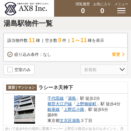
閲覧履歴
お気に入り
メニュー
0
0
湯島駅物件一覧
11
0
1～11
該当物件数
棟
空き数
件
棟を表示
変更
絞り込み条件：
なし
空室のみ
ラシーネ天神下
賃貸 | マンション
千代田線
「
湯島
」駅 徒歩2分
都営大江戸線
「
上野御徒町
」駅 徒歩4分
銀座線
「
上野広小路
」駅 徒歩5分
築8年
東京都
文京区
湯島
３丁目
歩いて徒歩4分の場所に業務スーパー 上野広小路店があるのもポイント。共