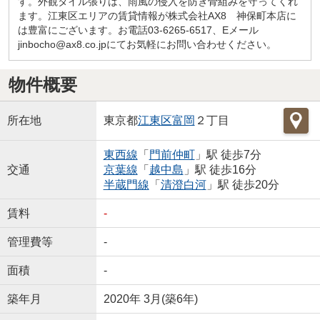
す。外観タイル張りは、雨風の侵入を防ぎ骨組みを守ってくれ
ます。江東区エリアの賃貸情報が株式会社AX8 神保町本店に
は豊富にございます。お電話03-6265-6517、Eメール
jinbocho@ax8.co.jpにてお気軽にお問い合わせください。
物件概要
所在地
東京都
江東区
富岡
２丁目
東西線
「
門前仲町
」駅 徒歩7分
交通
京葉線
「
越中島
」駅 徒歩16分
半蔵門線
「
清澄白河
」駅 徒歩20分
賃料
-
管理費等
-
面積
-
築年月
2020年 3月(築6年)