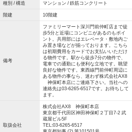
種別 / 構造
マンション / 鉄筋コンクリート
階建
10階建
ファミリーマート深川門前仲町店まで徒
歩5分と近場にコンビニがあるのもポイ
ント。共用部にはエレベータ・敷地内ご
み置き場などが揃っております。こちら
は初期費用をカードでお支払いいただけ
る物件です。駅から徒歩7分の物件で、
備考
電車での通勤にも便利な立地です。眺望
良好な物件です。東西線門前仲町周辺に
ある物件の事なら、迷わず株式会社AX8
神保町本店にご連絡下さい。当社への
連絡先は03-6265-6517です。お待ちして
ます。
株式会社AX8 神保町本店
東京都千代田区神田神保町２丁目7-2 武
蔵屋ビル5F
取扱会社
TEL:03-6265-6517
東京都知事 (2) 第101501号