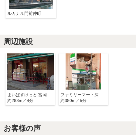
ルカナル門前仲町
周辺施設
まいばすけっと 富岡八幡店
ファミリーマート深川門前仲町店
約283m／4分
約380m／5分
お客様の声