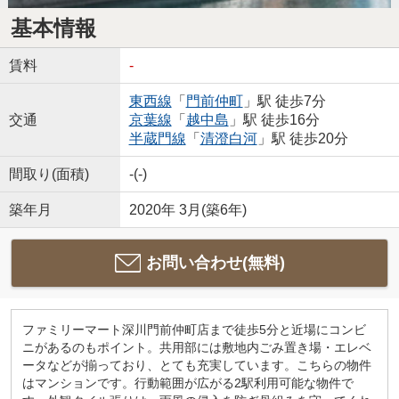
基本情報
賃料
-
東西線
「
門前仲町
」駅 徒歩7分
交通
京葉線
「
越中島
」駅 徒歩16分
半蔵門線
「
清澄白河
」駅 徒歩20分
間取り(面積)
-(-)
築年月
2020年 3月(築6年)
お問い合わせ(無料)
ファミリーマート深川門前仲町店まで徒歩5分と近場にコンビ
ニがあるのもポイント。共用部には敷地内ごみ置き場・エレベ
ータなどが揃っており、とても充実しています。こちらの物件
はマンションです。行動範囲が広がる2駅利用可能な物件で