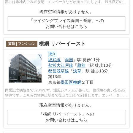
部には敷地内ごみ置き場・エレベータなどが揃っております。通風良好のマ
ンションなのでいつでも新鮮な空気を味...
現在空室情報がありません。
「ライジングプレイス両国三番館」への
お問い合わせはこちら
横網 リバーイースト
賃貸 | マンション
敷0
総武線
「
両国
」駅 徒歩11分
都営大江戸線
「
蔵前
」駅 徒歩10分
都営浅草線
「
浅草
」駅 徒歩13分
築13年
東京都
墨田区
横網
２丁目
同愛記念病院まで320mです。通風システムが整った、住環境の良い安心の
物件です。こちらの物件は駅まで徒歩で11分で到着します。エレベーター付
き物件です。株式会社AX8 神保町本店な...
現在空室情報がありません。
「横網 リバーイースト」への
お問い合わせはこちら