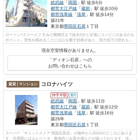
総武線
「
両国
」駅 徒歩5分
都営大江戸線
「
蔵前
」駅 徒歩10分
都営浅草線
「
浅草
」駅 徒歩14分
築21年
東京都
墨田区
石原
１丁目
ローソン+スリーエフ すみだ横網店まで徒歩2分と近場にコンビニがあるのも
ポイント。景色を眺めることには心を癒す効果があり、視力低下の恐れも少
なくしてくれます。利用可能な駅が2...
現在空室情報がありません。
「ディオン石原」への
お問い合わせはこちら
コロナハイツ
賃貸 | マンション
仲手半額
敷0
総武線
「
両国
」駅 徒歩11分
都営大江戸線
「
蔵前
」駅 徒歩12分
都営浅草線
「
浅草
」駅 徒歩16分
築26年
東京都
墨田区
石原
１丁目
スーパー「サミットストア 両国石原店」が物件から302mのところにありま
す。共用部にはエレベータ・敷地内ごみ置き場などが揃っております。住環