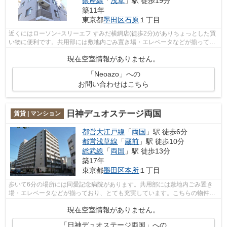
銀座線
「
浅草
」駅 徒歩19分
築11年
東京都
墨田区
石原
１丁目
近くにはローソン+スリーエフ すみだ横網店(徒歩2分)がありちょっとした買
い物に便利です。共用部には敷地内ごみ置き場・エレベータなどが揃ってお
り、とても充実しています。初期費用...
現在空室情報がありません。
「Neoazo」への
お問い合わせはこちら
日神デュオステージ両国
賃貸 | マンション
都営大江戸線
「
両国
」駅 徒歩6分
都営浅草線
「
蔵前
」駅 徒歩10分
総武線
「
両国
」駅 徒歩13分
築17年
東京都
墨田区
本所
１丁目
歩いて6分の場所には同愛記念病院があります。共用部には敷地内ごみ置き
場・エレベータなどが揃っており、とても充実しています。こちらの物件は
マンションです。2駅利用可能な物件な...
現在空室情報がありません。
「日神デュオステージ両国」への