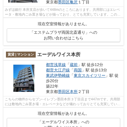
東京都
墨田区
亀沢
１丁目
みずほ銀行 本所支店が歩いて448mのところにあります。共用部にはエレベ
ータ・敷地内ごみ置き場などが揃っており、とても充実しています。この物
件は駅から徒歩2分のマンションです。...
現在空室情報がありません。
「エステムプラザ両国北斎通り」への
お問い合わせはこちら
エーデルワイス本所
賃貸 | マンション
都営浅草線
「
蔵前
」駅 徒歩12分
都営大江戸線
「
両国
」駅 徒歩13分
東武伊勢崎線
「
東京スカイツリー
」駅 徒
歩20分
築22年
東京都
墨田区
本所
２丁目
こちらの物件からセブン-イレブン墨田本所３丁目店まで447mです。共用部
には敷地内ごみ置き場・エレベータなどが備わっておりとても充実していま
す。四季折々の風を感じられる通風良好...
現在空室情報がありません。
「エーデルワイス本所」への