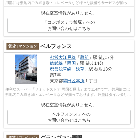
用部には敷地内ごみ置き場・エレベータなど様々な設備やサービスが揃って
いるので便利です。2駅利用可能で利便...
現在空室情報がありません。
「コンポステラ飯塚」への
お問い合わせはこちら
ベルフォンス
賃貸 | マンション
都営大江戸線
「
蔵前
」駅 徒歩7分
総武線
「
両国
」駅 徒歩14分
都営浅草線
「
浅草
」駅 徒歩13分
築7年
東京都
墨田区
本所
１丁目
便利なスーパー「サミットストア 両国石原店」まで114mです。共用部には
敷地内ごみ置き場・エレベータなどが揃っております。外壁はタイル張りと
なっていて、外観が素敵です。こちらの...
現在空室情報がありません。
「ベルフォンス」への
お問い合わせはこちら
グランヴァン両国
賃貸 | マンション