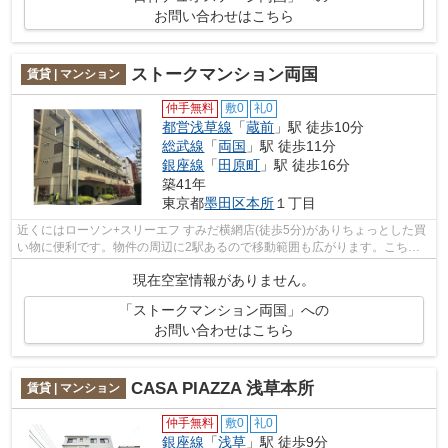
お問い合わせはこちら
ストークマンション両国
賃貸 | マンション
仲手無料
敷0
礼0
都営浅草線
「
蔵前
」駅 徒歩10分
総武線
「
両国
」駅 徒歩11分
銀座線
「
田原町
」駅 徒歩16分
築41年
東京都
墨田区
本所
１丁目
近くにはローソン+スリーエフ すみだ横網店(徒歩5分)がありちょっとした買
い物に便利です。物件の周辺に2駅あるので移動範囲も広がります。こちら
は初期費用をカードでお支払いいただ...
現在空室情報がありません。
「ストークマンション両国」への
お問い合わせはこちら
CASA PIAZZA 浅草本所
賃貸 | マンション
仲手無料
敷0
礼0
銀座線
「
浅草
」駅 徒歩9分