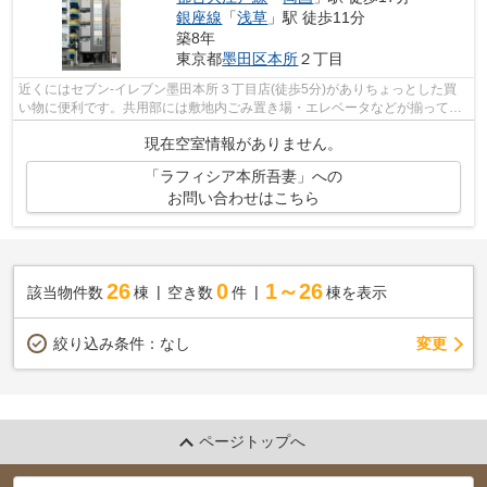
銀座線
「
浅草
」駅 徒歩11分
築8年
東京都
墨田区
本所
２丁目
近くにはセブン-イレブン墨田本所３丁目店(徒歩5分)がありちょっとした買
い物に便利です。共用部には敷地内ごみ置き場・エレベータなどが揃ってお
り、とても充実しています。タイルが...
現在空室情報がありません。
「ラフィシア本所吾妻」への
お問い合わせはこちら
26
0
1～26
該当物件数
棟
空き数
件
棟を表示
変更
絞り込み条件：
なし
ページトップへ