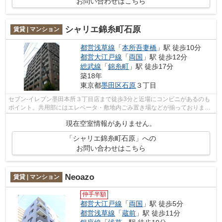
お問い合わせはこちら
シャリエ錦糸町石原
賃貸 | マンション
都営浅草線
「
本所吾妻橋
」駅 徒歩10分
都営大江戸線
「
両国
」駅 徒歩12分
総武線
「
錦糸町
」駅 徒歩17分
築18年
東京都
墨田区
石原
３丁目
セブン-イレブン墨田本所３丁目店まで徒歩3分と近場にコンビニがあるのも
ポイント。共用部にはエレベータ・敷地内ごみ置き場などが揃っておりま
す。周辺に駅が2つあるので電車での移動...
現在空室情報がありません。
「シャリエ錦糸町石原」への
お問い合わせはこちら
Neoazo
賃貸 | マンション
仲手半額
都営大江戸線
「
両国
」駅 徒歩5分
都営浅草線
「
蔵前
」駅 徒歩11分