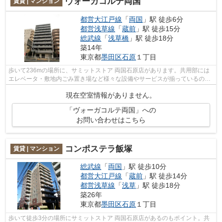
ヴォーガコルテ両国
賃貸 | マンション
都営大江戸線
「
両国
」駅 徒歩6分
都営浅草線
「
蔵前
」駅 徒歩15分
総武線
「
浅草橋
」駅 徒歩18分
築14年
東京都
墨田区
石原
１丁目
歩いて236mの場所に、サミットストア 両国石原店があります。共用部には
エレベータ・敷地内ごみ置き場など様々な設備やサービスが揃っているので
便利です。2駅利用できる場所にあり、...
現在空室情報がありません。
「ヴォーガコルテ両国」への
お問い合わせはこちら
コンポステラ飯塚
賃貸 | マンション
総武線
「
両国
」駅 徒歩10分
都営大江戸線
「
蔵前
」駅 徒歩14分
都営浅草線
「
浅草
」駅 徒歩18分
築26年
東京都
墨田区
石原
１丁目
歩いて徒歩3分の場所にサミットストア 両国石原店があるのもポイント。共