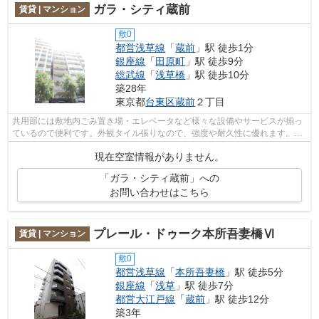
ガラ・シティ蔵前
賃貸 | マンション
敷0
都営浅草線
「
蔵前
」駅 徒歩1分
銀座線
「
田原町
」駅 徒歩9分
総武線
「
浅草橋
」駅 徒歩10分
築28年
東京都
台東区
蔵前
２丁目
共用部には敷地内ごみ置き場・エレベータなど様々な設備やサービスが揃っ
ているので便利です。外観タイル張りなので、強度や耐久性に優れます。通
風良好の涼しく気持ちの良い空間をご...
現在空室情報がありません。
「ガラ・シティ蔵前」への
お問い合わせはこちら
プレール・ドゥーク本所吾妻橋Ⅵ
賃貸 | マンション
敷0
都営浅草線
「
本所吾妻橋
」駅 徒歩5分
銀座線
「
浅草
」駅 徒歩7分
都営大江戸線
「
蔵前
」駅 徒歩12分
築3年