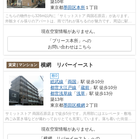
築10年
東京都
墨田区
本所
１丁目
こちらの物件から326m以内に「サミットストア 両国石原店」があります。
外観タイル張りのアパートは、雨で汚れが落ちるのが魅力です。周辺に駅が
2つあるので電車での移動が便利です。...
現在空室情報がありません。
「ブリース本所」への
お問い合わせはこちら
横網 リバーイースト
賃貸 | マンション
敷0
総武線
「
両国
」駅 徒歩10分
都営大江戸線
「
蔵前
」駅 徒歩10分
都営浅草線
「
浅草
」駅 徒歩13分
築13年
東京都
墨田区
横網
２丁目
サミットストア 両国石原店まで徒歩5分です。共用部にはエレベータ・敷地
内ごみ置き場などが備わっておりとても充実しています。落ち着いた街並み
にフィットする外観タイルのマンショ...
現在空室情報がありません。
「横網 リバーイースト」への