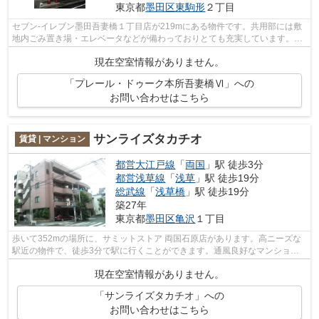
東京都
墨田区
東駒形
２丁目
セブン-イレブン墨田吾妻橋１丁目店が219mにある物件です。共用部には敷
地内ごみ置き場・エレベータなどが備わっておりとても充実しています。こ
ちらの物件はマンションです。この物件...
現在空室情報がありません。
「プレール・ドゥーク本所吾妻橋Ⅵ」への
お問い合わせはこちら
サンライズタカチオ
賃貸 | マンション
都営大江戸線
「
両国
」駅 徒歩3分
都営浅草線
「
浅草
」駅 徒歩19分
総武線
「
浅草橋
」駅 徒歩19分
築27年
東京都
墨田区
亀沢
１丁目
歩いて352mの場所に、サミットストア 両国石原店があります。高ニーズな
駅近の物件で、徒歩3分で駅に行くことができます。通風良好なマンション
はいつでも気持ちの良い空間です。エレ...
現在空室情報がありません。
「サンライズタカチオ」への
お問い合わせはこちら