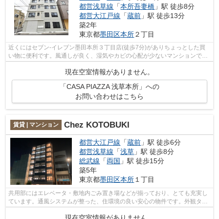
都営浅草線
「
本所吾妻橋
」駅 徒歩8分
都営大江戸線
「
蔵前
」駅 徒歩13分
築2年
東京都
墨田区
本所
２丁目
近くにはセブン-イレブン墨田本所３丁目店(徒歩7分)がありちょっとした買
い物に便利です。風通しが良く、湿気やカビの心配が少ないマンションで
す。2駅利用可能のマンションです。こち...
現在空室情報がありません。
「CASA PIAZZA 浅草本所」への
お問い合わせはこちら
Chez KOTOBUKI
賃貸 | マンション
都営大江戸線
「
蔵前
」駅 徒歩6分
都営浅草線
「
浅草
」駅 徒歩8分
総武線
「
両国
」駅 徒歩15分
築5年
東京都
墨田区
本所
１丁目
共用部にはエレベータ・敷地内ごみ置き場などが揃っており、とても充実し
ています。通風システムが整った、住環境の良い安心の物件です。外観タイ
ル張りは、物件の骨組みを守るのにも...
現在空室情報がありません。