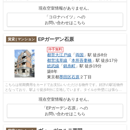
境がよく通風良好で日も入る物件をご提...
現在空室情報がありません。
「コロナハイツ」への
お問い合わせはこちら
EPガーデン石原
賃貸 | マンション
仲手無料
都営大江戸線
「
両国
」駅 徒歩8分
都営浅草線
「
本所吾妻橋
」駅 徒歩17分
総武線
「
錦糸町
」駅 徒歩19分
築8年
東京都
墨田区
石原
２丁目
こちらは初期費用をカードでお支払いいただける物件です。好評の駅近物件
となっており、駅より徒歩8分に立地しています。タイルが外壁には張られ
ています。造りとデザインに関して、自...
現在空室情報がありません。
「EPガーデン石原」への
お問い合わせはこちら