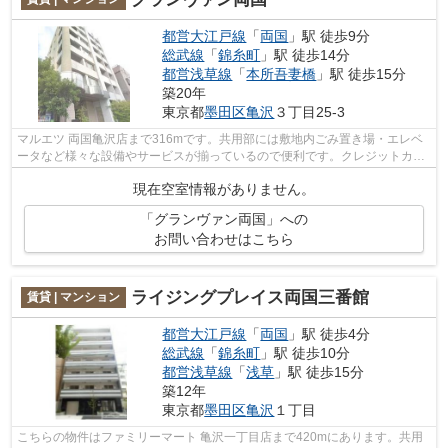
都営大江戸線
「
両国
」駅 徒歩9分
総武線
「
錦糸町
」駅 徒歩14分
都営浅草線
「
本所吾妻橋
」駅 徒歩15分
築20年
東京都
墨田区
亀沢
３丁目25-3
マルエツ 両国亀沢店まで316mです。共用部には敷地内ごみ置き場・エレベ
ータなど様々な設備やサービスが揃っているので便利です。クレジットカー
ドで初期費用をお支払いいただける物件...
現在空室情報がありません。
「グランヴァン両国」への
お問い合わせはこちら
ライジングプレイス両国三番館
賃貸 | マンション
都営大江戸線
「
両国
」駅 徒歩4分
総武線
「
錦糸町
」駅 徒歩10分
都営浅草線
「
浅草
」駅 徒歩15分
築12年
東京都
墨田区
亀沢
１丁目
こちらの物件はファミリーマート 亀沢一丁目店まで420mにあります。共用