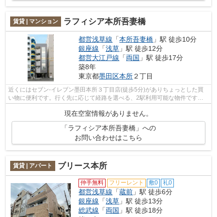
ラフィシア本所吾妻橋
賃貸 | マンション
都営浅草線
「
本所吾妻橋
」駅 徒歩10分
銀座線
「
浅草
」駅 徒歩12分
都営大江戸線
「
両国
」駅 徒歩17分
築8年
東京都
墨田区
本所
２丁目
近くにはセブン-イレブン墨田本所３丁目店(徒歩5分)がありちょっとした買
い物に便利です。行く先に応じて経路を選べる、2駅利用可能な物件です。
外観タイル張りは、マンションの個性を...
現在空室情報がありません。
「ラフィシア本所吾妻橋」への
お問い合わせはこちら
ブリース本所
賃貸 | アパート
仲手無料
フリーレント
敷0
礼0
都営浅草線
「
蔵前
」駅 徒歩6分
銀座線
「
浅草
」駅 徒歩13分
総武線
「
両国
」駅 徒歩18分