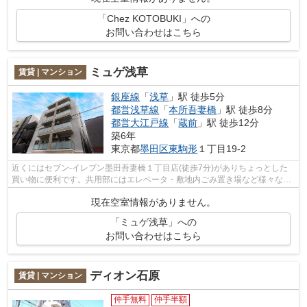
「Chez KOTOBUKI」への
お問い合わせはこちら
ミュゲ浅草
賃貸 | マンション
銀座線
「
浅草
」駅 徒歩5分
都営浅草線
「
本所吾妻橋
」駅 徒歩8分
都営大江戸線
「
蔵前
」駅 徒歩12分
築6年
東京都
墨田区
東駒形
１丁目19-2
近くにはセブン-イレブン墨田吾妻橋１丁目店(徒歩7分)がありちょっとした
買い物に便利です。共用部にはエレベータ・敷地内ごみ置き場など様々な設
備やサービスが揃っているので便利で...
現在空室情報がありません。
「ミュゲ浅草」への
お問い合わせはこちら
ディオン石原
賃貸 | マンション
仲手無料
仲手半額