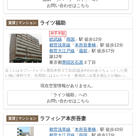
お問い合わせはこちら
ライツ福助
賃貸 | マンション
仲手半額
総武線
「
両国
」駅 徒歩12分
都営浅草線
「
本所吾妻橋
」駅 徒歩12分
都営大江戸線
「
蔵前
」駅 徒歩17分
築12年
東京都
墨田区
石原
３丁目
近くにはセブン-イレブン墨田本所３丁目店(徒歩4分)がありちょっとした買
い物に便利です。共用部にはエレベータ・敷地内ごみ置き場などが備わって
おりとても充実しています。最寄りの...
現在空室情報がありません。
「ライツ福助」への
お問い合わせはこちら
ラフィシア本所吾妻
賃貸 | マンション
都営浅草線
「
本所吾妻橋
」駅 徒歩10分
都営大江戸線
「
両国
」駅 徒歩17分