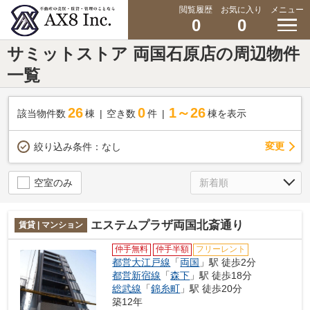
閲覧履歴
お気に入り
メニュー
0
0
サミットストア 両国石原店の周辺物件
一覧
26
0
1～26
該当物件数
棟
空き数
件
棟を表示
変更
絞り込み条件：
なし
空室のみ
エステムプラザ両国北斎通り
賃貸 | マンション
仲手無料
仲手半額
フリーレント
都営大江戸線
「
両国
」駅 徒歩2分
都営新宿線
「
森下
」駅 徒歩18分
総武線
「
錦糸町
」駅 徒歩20分
築12年