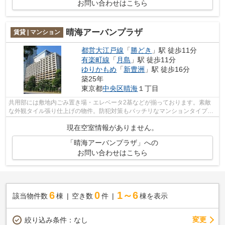
お問い合わせはこちら
晴海アーバンプラザ
賃貸 | マンション
都営大江戸線
「
勝どき
」駅 徒歩11分
有楽町線
「
月島
」駅 徒歩11分
ゆりかもめ
「
新豊洲
」駅 徒歩16分
築25年
東京都
中央区
晴海
１丁目
共用部には敷地内ごみ置き場・エレベータ2基などが揃っております。素敵
な外観タイル張り仕上げの物件。防犯対策もバッチリなマンションタイプの
物件です。クレジットカードで初期費用...
現在空室情報がありません。
「晴海アーバンプラザ」への
お問い合わせはこちら
6
0
1～6
該当物件数
棟
空き数
件
棟を表示
変更
絞り込み条件：
なし