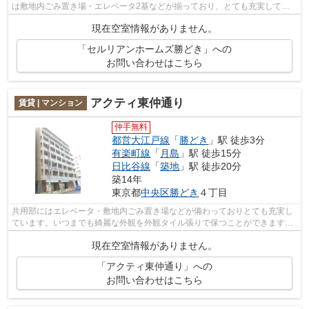
は敷地内ごみ置き場・エレベータ2基などが揃っており、とても充実してい
ます。防犯対策もバッチリなマンション...
現在空室情報がありません。
「セルリアンホームズ勝どき」への
お問い合わせはこちら
アクティ東仲通り
賃貸 | マンション
仲手無料
都営大江戸線
「
勝どき
」駅 徒歩3分
有楽町線
「
月島
」駅 徒歩15分
日比谷線
「
築地
」駅 徒歩20分
築14年
東京都
中央区
勝どき
４丁目
共用部にはエレベータ・敷地内ごみ置き場などが備わっておりとても充実し
ています。いつまでも綺麗な外観を外観タイル張りで保つことができます。
眺めの良い物件です。風通しが良好な...
現在空室情報がありません。
「アクティ東仲通り」への
お問い合わせはこちら