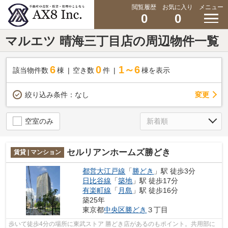
閲覧履歴
お気に入り
メニュー
0
0
マルエツ 晴海三丁目店の周辺物件一覧
6
0
1～6
該当物件数
棟
空き数
件
棟を表示
変更
絞り込み条件：
なし
空室のみ
セルリアンホームズ勝どき
賃貸 | マンション
都営大江戸線
「
勝どき
」駅 徒歩3分
日比谷線
「
築地
」駅 徒歩17分
有楽町線
「
月島
」駅 徒歩16分
築25年
東京都
中央区
勝どき
３丁目
歩いて徒歩4分の場所に東武ストア 勝どき店があるのもポイント。共用部に