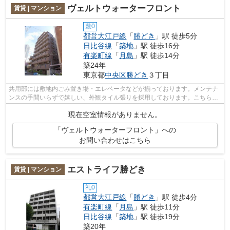
ヴェルトウォーターフロント
賃貸 | マンション
敷0
都営大江戸線
「
勝どき
」駅 徒歩5分
日比谷線
「
築地
」駅 徒歩16分
有楽町線
「
月島
」駅 徒歩14分
築24年
東京都
中央区
勝どき
３丁目
共用部には敷地内ごみ置き場・エレベータなどが揃っております。メンテナ
ンスの手間いらずで嬉しい、外観タイル張りを採用しております。こちらは
マンションタイプになります。マンシ...
現在空室情報がありません。
「ヴェルトウォーターフロント」への
お問い合わせはこちら
エストライフ勝どき
賃貸 | マンション
礼0
都営大江戸線
「
勝どき
」駅 徒歩4分
有楽町線
「
月島
」駅 徒歩11分
日比谷線
「
築地
」駅 徒歩19分
築20年