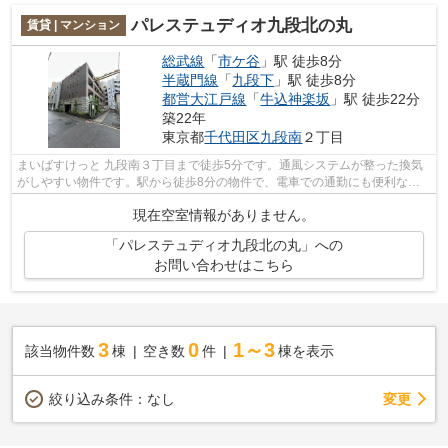
パレステュディオ九段北の丸
賃貸 | マンション
総武線
「
市ケ谷
」駅 徒歩8分
半蔵門線
「
九段下
」駅 徒歩8分
都営大江戸線
「
牛込神楽坂
」駅 徒歩22分
築22年
東京都
千代田区
九段南
２丁目
まいばすけっと 九段南３丁目まで徒歩5分です。通風システムが整った換気
がしやすい物件です。駅から徒歩8分の物件で、電車での通勤にも便利な立
地です。2駅利用できる立地となってい...
現在空室情報がありません。
「パレステュディオ九段北の丸」への
お問い合わせはこちら
3
0
1～3
該当物件数
棟
空き数
件
棟を表示
変更
絞り込み条件：
なし