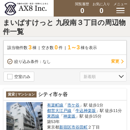
閲覧履歴
お気に入り
メニュー
0
0
まいばすけっと 九段南３丁目の周辺物
件一覧
3
0
1～3
該当物件数
棟
空き数
件
棟を表示
変更
絞り込み条件：
なし
空室のみ
シティ市ヶ谷
賃貸 | マンション
有楽町線
「
市ケ谷
」駅 徒歩1分
都営大江戸線
「
牛込神楽坂
」駅 徒歩11分
東西線
「
神楽坂
」駅 徒歩15分
築53年
東京都
新宿区
市谷田町
２丁目