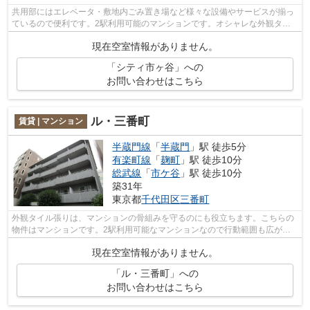
共用部にはエレベータ・敷地内ごみ置き場など様々な設備やサービスが揃っ
ているので便利です。2駅利用可能のマンションです。オシャレな外観タイ
ル張りは、とてもニーズが高い物件です...
現在空室情報がありません。
「シティ市ヶ谷」への
お問い合わせはこちら
ル・三番町
賃貸 | マンション
半蔵門線
「
半蔵門
」駅 徒歩5分
有楽町線
「
麹町
」駅 徒歩10分
総武線
「
市ケ谷
」駅 徒歩10分
築31年
東京都
千代田区
三番町
外観タイル張りは、マンションの骨組みを守るのにも役立ちます。こちらの
物件はマンションです。2駅利用可能なマンションなので行動範囲も広がり
ます。通風良好な条件は健康面でも大切...
現在空室情報がありません。
「ル・三番町」への
お問い合わせはこちら