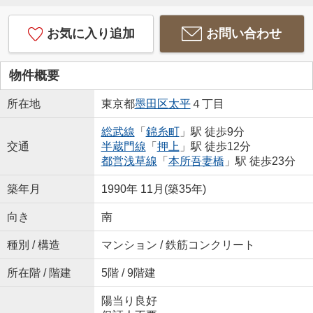
お気に入り追加
お問い合わせ
物件概要
所在地
東京都
墨田区
太平
４丁目
総武線
「
錦糸町
」駅 徒歩9分
交通
半蔵門線
「
押上
」駅 徒歩12分
都営浅草線
「
本所吾妻橋
」駅 徒歩23分
築年月
1990年 11月(築35年)
向き
南
種別 / 構造
マンション / 鉄筋コンクリート
所在階 / 階建
5階 / 9階建
陽当り良好