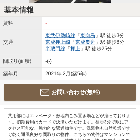
基本情報
賃料
-
東武伊勢崎線
「
東向島
」駅 徒歩3分
交通
京成押上線
「
京成曳舟
」駅 徒歩8分
半蔵門線
「
押上
」駅 徒歩25分
間取り(面積)
-(-)
築年月
2021年 2月(築5年)
お問い合わせ(無料)
共用部にはエレベータ・敷地内ごみ置き場などが揃っておりま
す。初期費用はカードで決済いただけます。徒歩3分で駅にア
クセス可能な、魅力的な駅近物件です。洗濯物も自然乾燥です
ぐ乾く通風良好な間取りの物件。こちらの物件はマンションで