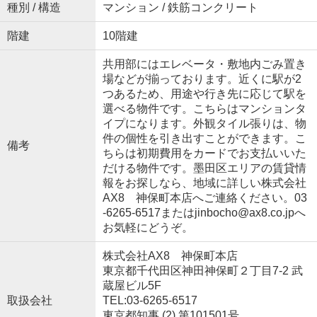
種別 / 構造
マンション / 鉄筋コンクリート
階建
10階建
共用部にはエレベータ・敷地内ごみ置き
場などが揃っております。近くに駅が2
つあるため、用途や行き先に応じて駅を
選べる物件です。こちらはマンションタ
イプになります。外観タイル張りは、物
件の個性を引き出すことができます。こ
備考
ちらは初期費用をカードでお支払いいた
だける物件です。墨田区エリアの賃貸情
報をお探しなら、地域に詳しい株式会社
AX8 神保町本店へご連絡ください。03
-6265-6517またはjinbocho@ax8.co.jpへ
お気軽にどうぞ。
株式会社AX8 神保町本店
東京都千代田区神田神保町２丁目7-2 武
蔵屋ビル5F
取扱会社
TEL:03-6265-6517
東京都知事 (2) 第101501号