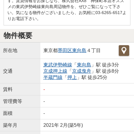
す。賃貸情報をお探しなら、株式会社AX8 神保町本店オスス
メの東武伊勢崎線東向島周辺物件を、ぜひご覧になって下さ
い。気になる物件がございましたら、お気軽に03-6265-6517よ
りお電話下さい。
物件概要
所在地
東京都
墨田区
東向島
４丁目
東武伊勢崎線
「
東向島
」駅 徒歩3分
交通
京成押上線
「
京成曳舟
」駅 徒歩8分
半蔵門線
「
押上
」駅 徒歩25分
賃料
-
管理費等
-
面積
-
築年月
2021年 2月(築5年)