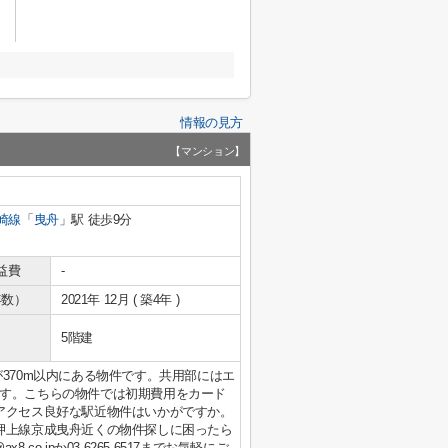
情報の見方
【マンション】
崎線
「
曳舟
」駅 徒歩9分
益費
-
年数）
2021年 12月 ( 築4年 )
5階建
370m以内にある物件です。共用部にはエ
す。こちらの物件では初期費用をカード
アクセス良好な駅近物件はいかがですか。
押上線京成曳舟近くの物件探しに困ったら
.co.jpか03-6265-6517までお気軽にご