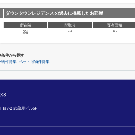
ダウンタウンレジデンス
の過去に掲載したお部屋
所在階
間取り
専有面積
2階
***
***
り条件から探す
ー物件特集
ペット可物件特集
X8
目7-2 武蔵屋ビル5F