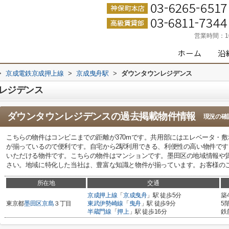
営業時間：
>
京成電鉄京成押上線
>
京成曳舟駅
>
ダウンタウンレジデンス
レジデンス
ダウンタウンレジデンス
の過去掲載物件情報
現況の確
こちらの物件はコンビニまでの距離が370mです。共用部にはエレベータ・
が揃っているので便利です。自宅から2駅利用できる、利便性の高い物件で
いただける物件です。こちらの物件はマンションです。墨田区の地域情報や
さい。地域に特化した当社は、豊富な知識と物件が揃っています。お客様の
所在地
交通
京成押上線
「
京成曳舟
」駅 徒歩5分
築
東京都
墨田区
京島
３丁目
東武伊勢崎線
「
曳舟
」駅 徒歩9分
5
半蔵門線
「
押上
」駅 徒歩16分
鉄