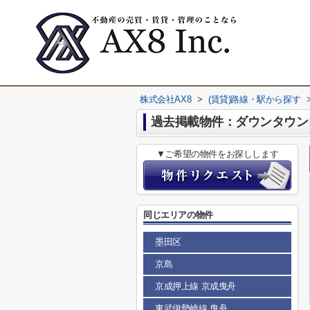
株式会社AX8
>
(賃貸)路線・駅から探す
過去掲載物件：ダウンタウン
▼ご希望の物件をお探しします
同じエリアの物件
墨田区
京島
京成押上線 京成曳舟
東武伊勢崎線 曳舟