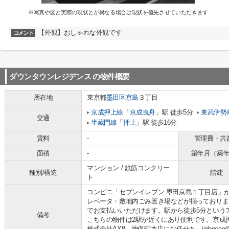
※写真や図と実際の現状とが異なる場合は現状を優先させていただきます
【外観】おしゃれな外観です
コメント
ダウンタウンレジデンス
の物件概要
所在地
東京都
墨田区
京島
３丁目
京成押上線
「
京成曳舟
」駅 徒歩5分
東武伊勢
交通
半蔵門線
「
押上
」駅 徒歩16分
賃料
-
管理費・共
面積
-
築年月（築
マンション / 鉄筋コンクリー
種別/構造
階建
ト
コンビニ「セブンイレブン 墨田京島１丁目店」が
レベータ・敷地内ごみ置き場などが揃っておりま
でお支払いいただけます。駅から徒歩5分という
備考
こちらの物件は2駅が近くにあり便利です。京成
株式会社AX8 神保町本店にお任せを。jinbocho@ax8