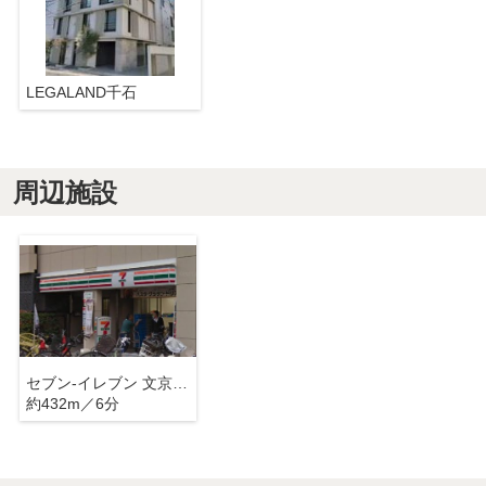
LEGALAND千石
周辺施設
セブン-イレブン 文京千石駅前店
約432m／6分