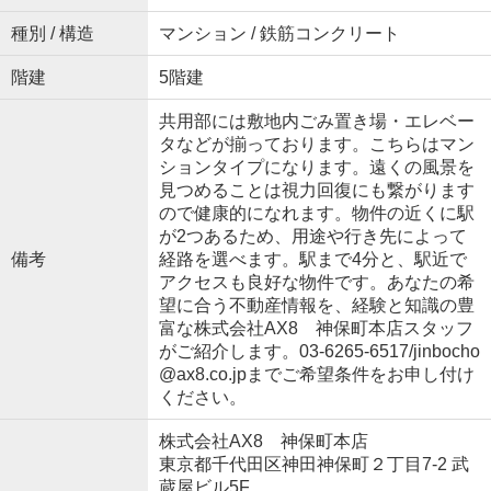
種別 / 構造
マンション / 鉄筋コンクリート
階建
5階建
共用部には敷地内ごみ置き場・エレベー
タなどが揃っております。こちらはマン
ションタイプになります。遠くの風景を
見つめることは視力回復にも繋がります
ので健康的になれます。物件の近くに駅
が2つあるため、用途や行き先によって
備考
経路を選べます。駅まで4分と、駅近で
アクセスも良好な物件です。あなたの希
望に合う不動産情報を、経験と知識の豊
富な株式会社AX8 神保町本店スタッフ
がご紹介します。03-6265-6517/jinbocho
@ax8.co.jpまでご希望条件をお申し付け
ください。
株式会社AX8 神保町本店
東京都千代田区神田神保町２丁目7-2 武
蔵屋ビル5F