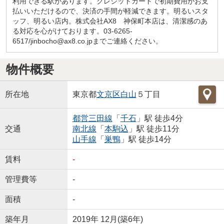
利用できる駅があります。クレジットカードで初期費用がお支
払いいただけるので、決済の手間が軽減できます。明るいスタ
ッフ、明るい店内。株式会社AX8 神保町本店は、清潔感のあ
る対応を心がけております。03-6265-
6517/jinbocho@ax8.co.jpまでご連絡ください。
物件概要
所在地
東京都
文京区
白山
５丁目
都営三田線
「
千石
」駅 徒歩4分
交通
南北線
「
本駒込
」駅 徒歩11分
山手線
「
巣鴨
」駅 徒歩14分
賃料
-
管理費等
-
面積
-
築年月
2019年 12月(築6年)