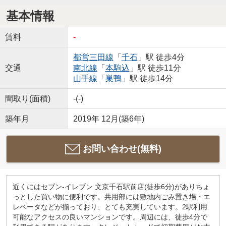
基本情報
賃料
-
都営三田線
「
千石
」駅 徒歩4分
交通
南北線
「
本駒込
」駅 徒歩11分
山手線
「
巣鴨
」駅 徒歩14分
間取り(面積)
-(-)
築年月
2019年 12月(築6年)
お問い合わせ(無料)
近くにはセブン-イレブン 文京千石駅前店(徒歩6分)がありちょ
っとした買い物に便利です。共用部には敷地内ごみ置き場・エ
レベータなどが揃っており、とても充実しています。2駅利用
可能なアクセスの良いマンションです。周辺には、徒歩4分で