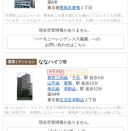
築6年
東京都
豊島区
巣鴨
１丁目
共用部にはエレベータ・敷地内ごみ置き場などが備わっておりとても充実し
ています。こちらはマンションタイプになります。お使いいただける駅は2
駅あり、行き先に応じて使い分けができ...
現在空室情報がありません。
「ハーモニーレジデンス六義園」への
お問い合わせはこちら
ななハイツB
賃貸 | マンション
仲手半額
フリーレント
都営三田線
「
千石
」駅 徒歩1分
山手線
「
巣鴨
」駅 徒歩12分
南北線
「
本駒込
」駅 徒歩12分
築34年
東京都
文京区
本駒込
２丁目
近くにはセブン-イレブン 文京千石駅前店(徒歩4分)がありちょっとした買い
物に便利です。共用部にはエレベータ・敷地内ごみ置き場などが揃ってお
り、とても充実しています。こちらは初...
現在空室情報がありません。
「ななハイツB」への