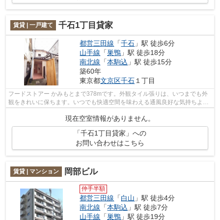
千石1丁目貸家
賃貸 | 一戸建て
都営三田線
「
千石
」駅 徒歩6分
山手線
「
巣鴨
」駅 徒歩18分
南北線
「
本駒込
」駅 徒歩15分
築60年
東京都
文京区
千石
１丁目
フードストアー かみもとまで378mです。外観タイル張りは、いつまでも外
観をきれいに保ちます。いつでも快適空間を味わえる通風良好な気持ちよい
物件。設備も間取りも申し分の無い、快...
現在空室情報がありません。
「千石1丁目貸家」への
お問い合わせはこちら
岡部ビル
賃貸 | マンション
仲手半額
都営三田線
「
白山
」駅 徒歩4分
南北線
「
本駒込
」駅 徒歩7分
山手線
「
巣鴨
」駅 徒歩19分