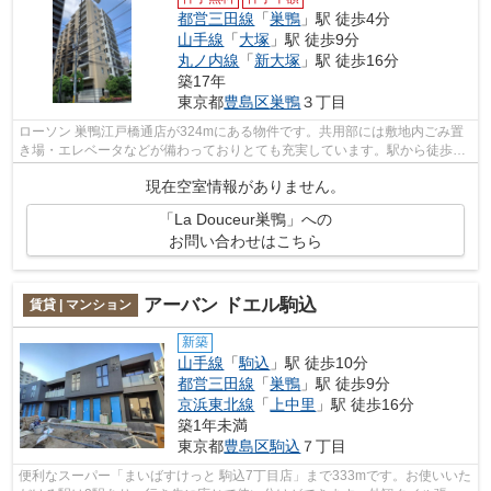
都営三田線
「
巣鴨
」駅 徒歩4分
山手線
「
大塚
」駅 徒歩9分
丸ノ内線
「
新大塚
」駅 徒歩16分
築17年
東京都
豊島区
巣鴨
３丁目
ローソン 巣鴨江戸橋通店が324mにある物件です。共用部には敷地内ごみ置
き場・エレベータなどが備わっておりとても充実しています。駅から徒歩4
分というアクセス良好な駅近物件はいか...
現在空室情報がありません。
「La Douceur巣鴨」への
お問い合わせはこちら
アーバン ドエル駒込
賃貸 | マンション
新築
山手線
「
駒込
」駅 徒歩10分
都営三田線
「
巣鴨
」駅 徒歩9分
京浜東北線
「
上中里
」駅 徒歩16分
築1年未満
東京都
豊島区
駒込
７丁目
便利なスーパー「まいばすけっと 駒込7丁目店」まで333mです。お使いいた