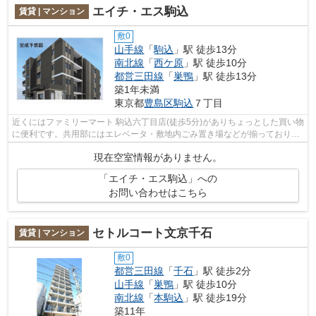
エイチ・エス駒込
賃貸 | マンション
敷0
山手線
「
駒込
」駅 徒歩13分
南北線
「
西ケ原
」駅 徒歩10分
都営三田線
「
巣鴨
」駅 徒歩13分
築1年未満
東京都
豊島区
駒込
７丁目
近くにはファミリーマート 駒込六丁目店(徒歩5分)がありちょっとした買い物
に便利です。共用部にはエレベータ・敷地内ごみ置き場などが揃っており、
とても充実しています。周辺に駅が...
現在空室情報がありません。
「エイチ・エス駒込」への
お問い合わせはこちら
セトルコート文京千石
賃貸 | マンション
敷0
都営三田線
「
千石
」駅 徒歩2分
山手線
「
巣鴨
」駅 徒歩10分
南北線
「
本駒込
」駅 徒歩19分
築11年