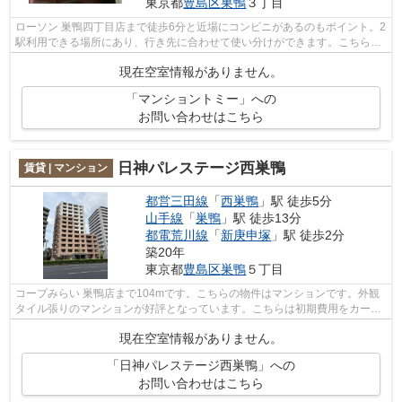
東京都
豊島区
巣鴨
３丁目
ローソン 巣鴨四丁目店まで徒歩6分と近場にコンビニがあるのもポイント。2
駅利用できる場所にあり、行き先に合わせて使い分けができます。こちらは
マンションタイプになります。四季折...
現在空室情報がありません。
「マンショントミー」への
お問い合わせはこちら
日神パレステージ西巣鴨
賃貸 | マンション
都営三田線
「
西巣鴨
」駅 徒歩5分
山手線
「
巣鴨
」駅 徒歩13分
都電荒川線
「
新庚申塚
」駅 徒歩2分
築20年
東京都
豊島区
巣鴨
５丁目
コープみらい 巣鴨店まで104mです。こちらの物件はマンションです。外観
タイル張りのマンションが好評となっています。こちらは初期費用をカード
でお支払いいただけるマンションです。...
現在空室情報がありません。
「日神パレステージ西巣鴨」への
お問い合わせはこちら