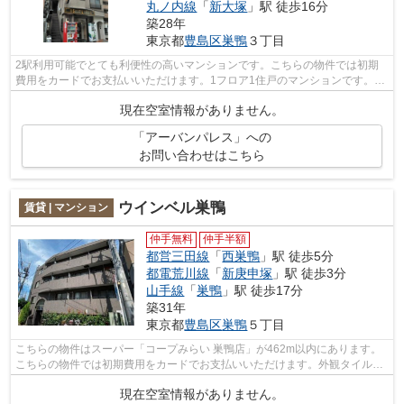
丸ノ内線
「
新大塚
」駅 徒歩16分
築28年
東京都
豊島区
巣鴨
３丁目
2駅利用可能でとても利便性の高いマンションです。こちらの物件では初期
費用をカードでお支払いいただけます。1フロア1住戸のマンションです。外
観タイル張りの物件です。気になること...
現在空室情報がありません。
「アーバンパレス」への
お問い合わせはこちら
ウインベル巣鴨
賃貸 | マンション
仲手無料
仲手半額
都営三田線
「
西巣鴨
」駅 徒歩5分
都電荒川線
「
新庚申塚
」駅 徒歩3分
山手線
「
巣鴨
」駅 徒歩17分
築31年
東京都
豊島区
巣鴨
５丁目
こちらの物件はスーパー「コープみらい 巣鴨店」が462m以内にあります。
こちらの物件では初期費用をカードでお支払いいただけます。外観タイル張
りは、物件の骨組みを守るのにも役立ち...
現在空室情報がありません。