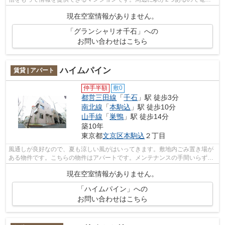
での移動が便利です。通風良好で陽の当...
現在空室情報がありません。
「グランシャリオ千石」への
お問い合わせはこちら
ハイムパイン
賃貸 | アパート
仲手半額
敷0
都営三田線
「
千石
」駅 徒歩3分
南北線
「
本駒込
」駅 徒歩10分
山手線
「
巣鴨
」駅 徒歩14分
築10年
東京都
文京区
本駒込
２丁目
風通しが良好なので、夏も涼しい風がはいってきます。敷地内ごみ置き場が
ある物件です。こちらの物件はアパートです。メンテナンスの手間いらずで
嬉しい、外観タイル張りを採用してお...
現在空室情報がありません。
「ハイムパイン」への
お問い合わせはこちら