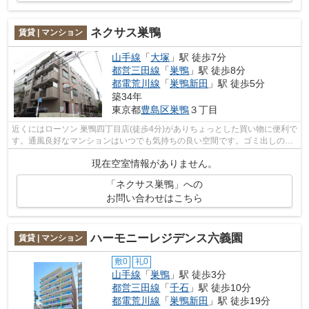
ネクサス巣鴨
賃貸 | マンション
山手線
「
大塚
」駅 徒歩7分
都営三田線
「
巣鴨
」駅 徒歩8分
都電荒川線
「
巣鴨新田
」駅 徒歩5分
築34年
東京都
豊島区
巣鴨
３丁目
近くにはローソン 巣鴨四丁目店(徒歩4分)がありちょっとした買い物に便利で
す。通風良好なマンションはいつでも気持ちの良い空間です。ゴミ出しの負
担が軽減できる敷地内ごみ置き場付...
現在空室情報がありません。
「ネクサス巣鴨」への
お問い合わせはこちら
ハーモニーレジデンス六義園
賃貸 | マンション
敷0
礼0
山手線
「
巣鴨
」駅 徒歩3分
都営三田線
「
千石
」駅 徒歩10分
都電荒川線
「
巣鴨新田
」駅 徒歩19分