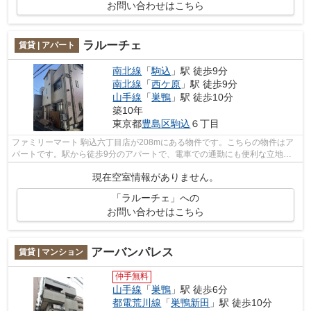
お問い合わせはこちら
ラルーチェ
賃貸 | アパート
南北線
「
駒込
」駅 徒歩9分
南北線
「
西ケ原
」駅 徒歩9分
山手線
「
巣鴨
」駅 徒歩10分
築10年
東京都
豊島区
駒込
６丁目
ファミリーマート 駒込六丁目店が208mにある物件です。こちらの物件はア
パートです。駅から徒歩9分のアパートで、電車での通勤にも便利な立地で
す。交通の便が良く、2沿線利用できるア...
現在空室情報がありません。
「ラルーチェ」への
お問い合わせはこちら
アーバンパレス
賃貸 | マンション
仲手無料
山手線
「
巣鴨
」駅 徒歩6分
都電荒川線
「
巣鴨新田
」駅 徒歩10分