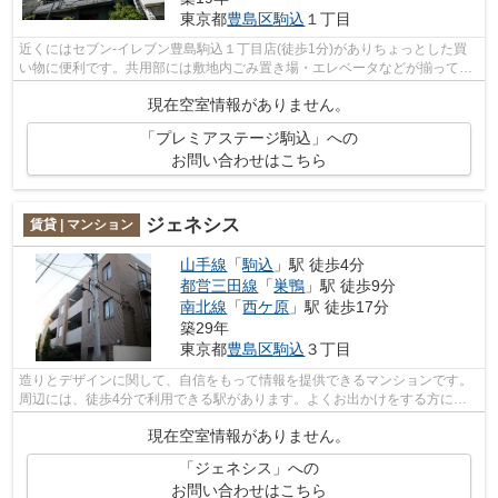
東京都
豊島区
駒込
１丁目
近くにはセブン-イレブン豊島駒込１丁目店(徒歩1分)がありちょっとした買
い物に便利です。共用部には敷地内ごみ置き場・エレベータなどが揃ってお
ります。眺望良好な物件です。防犯対...
現在空室情報がありません。
「プレミアステージ駒込」への
お問い合わせはこちら
ジェネシス
賃貸 | マンション
山手線
「
駒込
」駅 徒歩4分
都営三田線
「
巣鴨
」駅 徒歩9分
南北線
「
西ケ原
」駅 徒歩17分
築29年
東京都
豊島区
駒込
３丁目
造りとデザインに関して、自信をもって情報を提供できるマンションです。
周辺には、徒歩4分で利用できる駅があります。よくお出かけをする方にも
便利な、2駅利用可能な物件です。上か...
現在空室情報がありません。
「ジェネシス」への
お問い合わせはこちら