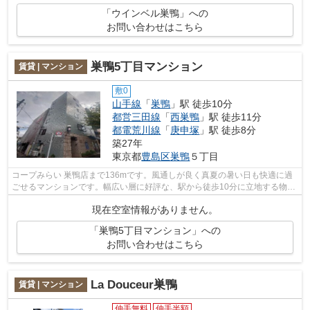
「ウインベル巣鴨」への
お問い合わせはこちら
巣鴨5丁目マンション
賃貸 | マンション
敷0
山手線
「
巣鴨
」駅 徒歩10分
都営三田線
「
西巣鴨
」駅 徒歩11分
都電荒川線
「
庚申塚
」駅 徒歩8分
築27年
東京都
豊島区
巣鴨
５丁目
コープみらい 巣鴨店まで136mです。風通しが良く真夏の暑い日も快適に過
ごせるマンションです。幅広い層に好評な、駅から徒歩10分に立地する物件
です。防犯対策もバッチリなマンション...
現在空室情報がありません。
「巣鴨5丁目マンション」への
お問い合わせはこちら
La Douceur巣鴨
賃貸 | マンション
仲手無料
仲手半額