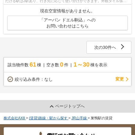
だける駅は2駅あり、行き先に応じて使い分けができます。外観タイル張り
は、雨風の侵入を防ぎ骨組みを守ってく...
現在空室情報がありません。
「アーバン ドエル駒込」への
お問い合わせはこちら
次の30件へ
61
0
1～30
該当物件数
棟
空き数
件
棟を表示
変更
絞り込み条件：
なし
ページトップへ
株式会社AX8
>
(賃貸)路線・駅から探す
>
JR山手線
>
巣鴨駅の賃貸