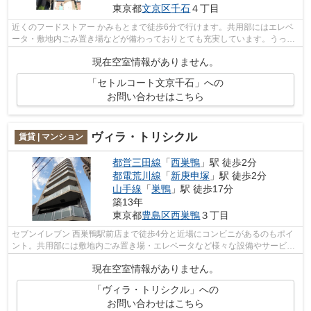
東京都
文京区
千石
４丁目
近くのフードストアー かみもとまで徒歩6分で行けます。共用部にはエレベ
ータ・敷地内ごみ置き場などが備わっておりとても充実しています。うっと
りする程綺麗な景色を眺められる、誰...
現在空室情報がありません。
「セトルコート文京千石」への
お問い合わせはこちら
ヴィラ・トリシクル
賃貸 | マンション
都営三田線
「
西巣鴨
」駅 徒歩2分
都電荒川線
「
新庚申塚
」駅 徒歩2分
山手線
「
巣鴨
」駅 徒歩17分
築13年
東京都
豊島区
西巣鴨
３丁目
セブンイレブン 西巣鴨駅前店まで徒歩4分と近場にコンビニがあるのもポイ
ント。共用部には敷地内ごみ置き場・エレベータなど様々な設備やサービス
が揃っているので便利です。こちらの...
現在空室情報がありません。
「ヴィラ・トリシクル」への
お問い合わせはこちら