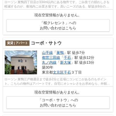
ローソン 巣鴨四丁目店が334m以内にある物件です。ごみ捨ての煩わしさを
軽減するのが、敷地内ごみ置き場です。高いニーズのある、駅徒歩9分の物
件です。外観タイル張りは、手入れを考...
現在空室情報がありません。
「桜クレセント」への
お問い合わせはこちら
コーポ・サトウ
賃貸 | アパート
山手線
「
巣鴨
」駅 徒歩7分
都営三田線
「
千石
」駅 徒歩12分
丸ノ内線
「
新大塚
」駅 徒歩13分
築30年
東京都
文京区
千石
３丁目
ローソン 巣鴨江戸橋通店まで徒歩2分と近場にコンビニがあるのもポイン
ト。こちらの物件はアパートです。自宅にオシャレさをお求めなら、外観タ
イル張り物件をご検討してみてはいかが...
現在空室情報がありません。
「コーポ・サトウ」への
お問い合わせはこちら