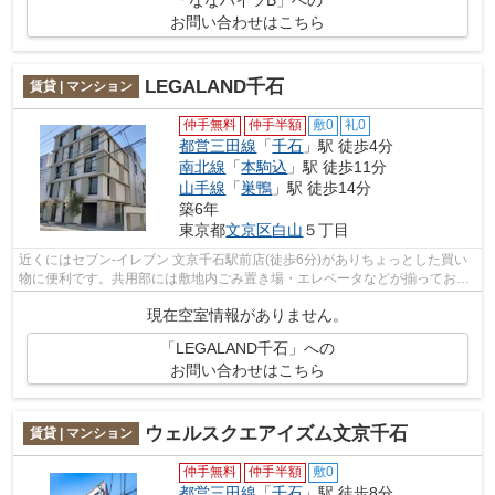
お問い合わせはこちら
LEGALAND千石
賃貸 | マンション
仲手無料
仲手半額
敷0
礼0
都営三田線
「
千石
」駅 徒歩4分
南北線
「
本駒込
」駅 徒歩11分
山手線
「
巣鴨
」駅 徒歩14分
築6年
東京都
文京区
白山
５丁目
近くにはセブン-イレブン 文京千石駅前店(徒歩6分)がありちょっとした買い
物に便利です。共用部には敷地内ごみ置き場・エレベータなどが揃ってお
り、とても充実しています。2駅利用可...
現在空室情報がありません。
「LEGALAND千石」への
お問い合わせはこちら
ウェルスクエアイズム文京千石
賃貸 | マンション
仲手無料
仲手半額
敷0
都営三田線
「
千石
」駅 徒歩8分