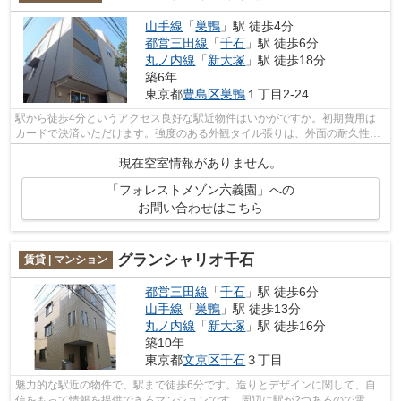
山手線
「
巣鴨
」駅 徒歩4分
都営三田線
「
千石
」駅 徒歩6分
丸ノ内線
「
新大塚
」駅 徒歩18分
築6年
東京都
豊島区
巣鴨
１丁目2-24
駅から徒歩4分というアクセス良好な駅近物件はいかがですか。初期費用は
カードで決済いただけます。強度のある外観タイル張りは、外面の耐久性に
も優れます。冬場の換気にも適した、風...
現在空室情報がありません。
「フォレストメゾン六義園」への
お問い合わせはこちら
グランシャリオ千石
賃貸 | マンション
都営三田線
「
千石
」駅 徒歩6分
山手線
「
巣鴨
」駅 徒歩13分
丸ノ内線
「
新大塚
」駅 徒歩16分
築10年
東京都
文京区
千石
３丁目
魅力的な駅近の物件で、駅まで徒歩6分です。造りとデザインに関して、自
信をもって情報を提供できるマンションです。周辺に駅が2つあるので電車