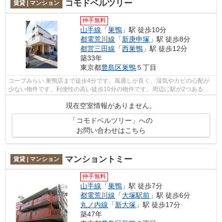
コモドベルツリー
賃貸 | マンション
仲手無料
山手線
「
巣鴨
」駅 徒歩10分
都電荒川線
「
新庚申塚
」駅 徒歩8分
都営三田線
「
西巣鴨
」駅 徒歩12分
築33年
東京都
豊島区
巣鴨
５丁目
コープみらい 巣鴨店まで徒歩4分です。風通しが良く、湿気やカビの心配が
少ない物件です。利便性の高い徒歩10分の物件です。周辺に駅が2つあるの
で電車での移動が便利です。数多くの物...
現在空室情報がありません。
「コモドベルツリー」への
お問い合わせはこちら
マンショントミー
賃貸 | マンション
仲手無料
山手線
「
巣鴨
」駅 徒歩7分
都電荒川線
「
大塚駅前
」駅 徒歩6分
丸ノ内線
「
新大塚
」駅 徒歩17分
築47年