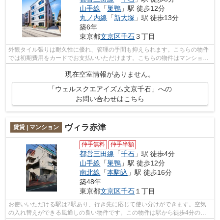
山手線
「
巣鴨
」駅 徒歩12分
丸ノ内線
「
新大塚
」駅 徒歩13分
築6年
東京都
文京区
千石
３丁目
外観タイル張りは耐久性に優れ、管理の手間も抑えられます。こちらの物件
では初期費用をカードでお支払いいただけます。こちらの物件はマンション
です。2駅利用可能な物件なので、用途...
現在空室情報がありません。
「ウェルスクエアイズム文京千石」への
お問い合わせはこちら
ヴィラ赤津
賃貸 | マンション
仲手無料
仲手半額
都営三田線
「
千石
」駅 徒歩4分
山手線
「
巣鴨
」駅 徒歩12分
南北線
「
本駒込
」駅 徒歩16分
築48年
東京都
文京区
千石
１丁目
お使いいただける駅は2駅あり、行き先に応じて使い分けができます。空気
の入れ替えができる風通しの良い物件です。この物件は駅から徒歩4分の物