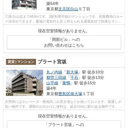
築54年
東京都
文京区
白山
５丁目
三徳 白山店まで463mです。2駅利用可能のマンションです。初期費用のカー
ド決済ができます。夏場の電気代も安く抑えられる通風良好で快適なマンシ
ョンです。株式会社AX8 神保町本店ス...
現在空室情報がありません。
「岡部ビル」への
お問い合わせはこちら
プラート宮坂
賃貸 | マンション
丸ノ内線
「
新大塚
」駅 徒歩10分
都営三田線
「
千石
」駅 徒歩13分
山手線
「
巣鴨
」駅 徒歩15分
築4年
東京都
豊島区
南大塚
１丁目
共用部にはエレベータ・敷地内ごみ置き場などが揃っております。風通しが
良い物件です。通勤やお出かけに便利な、徒歩10分に駅のある物件です。初
期費用はカードで決済いただけます。...
現在空室情報がありません。
「プラート宮坂」への