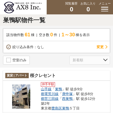
閲覧履歴
お気に入り
メニュー
0
0
巣鴨駅物件一覧
61
0
1～30
該当物件数
棟
空き数
件
棟を表示
変更
絞り込み条件：
なし
空室のみ
桜クレセント
賃貸 | アパート
仲手半額
山手線
「
巣鴨
」駅 徒歩9分
都電荒川線
「
庚申塚
」駅 徒歩8分
都営三田線
「
西巣鴨
」駅 徒歩12分
築2年
東京都
豊島区
巣鴨
５丁目