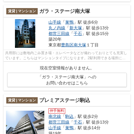
ガラ・ステージ南大塚
賃貸 | マンション
山手線
「
巣鴨
」駅 徒歩6分
丸ノ内線
「
新大塚
」駅 徒歩13分
都営三田線
「
千石
」駅 徒歩15分
築20年
東京都
豊島区
南大塚
１丁目
共用部には敷地内ごみ置き場・エレベータなどが備わっておりとても充実し
ています。こちらはマンションタイプになります。2駅利用できる場所にあ
り、行き先に合わせて使い分けができま...
現在空室情報がありません。
「ガラ・ステージ南大塚」への
お問い合わせはこちら
プレミアステージ駒込
賃貸 | マンション
仲手無料
南北線
「
駒込
」駅 徒歩2分
都営三田線
「
千石
」駅 徒歩13分
山手線
「
巣鴨
」駅 徒歩14分
築19年