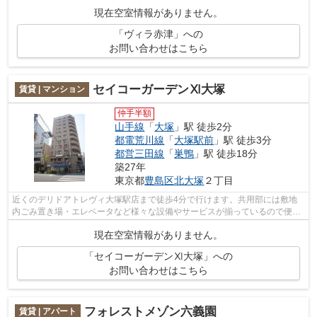
件です。こちらはマンションタイプにな...
現在空室情報がありません。
「ヴィラ赤津」への
お問い合わせはこちら
セイコーガーデンⅪ大塚
賃貸 | マンション
仲手半額
山手線
「
大塚
」駅 徒歩2分
都電荒川線
「
大塚駅前
」駅 徒歩3分
都営三田線
「
巣鴨
」駅 徒歩18分
築27年
東京都
豊島区
北大塚
２丁目
近くのデリドアトレヴィ大塚駅店まで徒歩4分で行けます。共用部には敷地
内ごみ置き場・エレベータなど様々な設備やサービスが揃っているので便利
です。こちらの物件はマンションです。...
現在空室情報がありません。
「セイコーガーデンⅪ大塚」への
お問い合わせはこちら
フォレストメゾン六義園
賃貸 | アパート