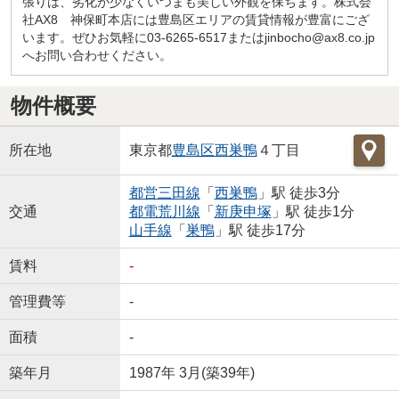
張りは、劣化が少なくいつまも美しい外観を保ちます。株式会
社AX8 神保町本店には豊島区エリアの賃貸情報が豊富にござ
います。ぜひお気軽に03-6265-6517またはjinbocho@ax8.co.jp
へお問い合わせください。
物件概要
所在地
東京都
豊島区
西巣鴨
４丁目
都営三田線
「
西巣鴨
」駅 徒歩3分
交通
都電荒川線
「
新庚申塚
」駅 徒歩1分
山手線
「
巣鴨
」駅 徒歩17分
賃料
-
管理費等
-
面積
-
築年月
1987年 3月(築39年)