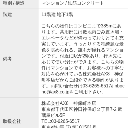
種別 / 構造
マンション / 鉄筋コンクリート
階建
11階建 地下1階
こちらの物件はコンビニまで385mにあ
ります。共用部には敷地内ごみ置き場・
エレベータなどが備わっておりとても充
実しています。うっとりする程綺麗な景
色を眺められる、誰もが憧れるマンショ
ンです。付近に駅が2駅あり、行き先に
備考
応じて使い分けができます。こちらの物
件はマンションです。お客様への丁寧な
対応を心がけている株式会社AX8 神保
町本店だからご紹介できる物件がありま
す。お問い合わせは03-6265-6517/jinboc
ho@ax8.co.jpをご利用下さい。
株式会社AX8 神保町本店
東京都千代田区神田神保町２丁目7-2 武
蔵屋ビル5F
取扱会社
TEL:03-6265-6517
東京都知事 (2) 第101501号