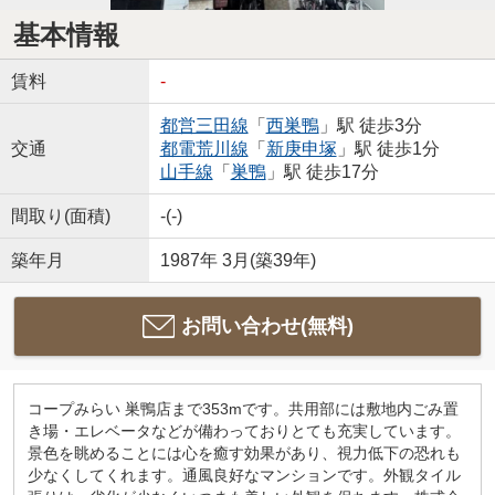
基本情報
賃料
-
都営三田線
「
西巣鴨
」駅 徒歩3分
交通
都電荒川線
「
新庚申塚
」駅 徒歩1分
山手線
「
巣鴨
」駅 徒歩17分
間取り(面積)
-(-)
築年月
1987年 3月(築39年)
お問い合わせ(無料)
コープみらい 巣鴨店まで353mです。共用部には敷地内ごみ置
き場・エレベータなどが備わっておりとても充実しています。
景色を眺めることには心を癒す効果があり、視力低下の恐れも
少なくしてくれます。通風良好なマンションです。外観タイル