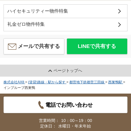
ハイセキュリティー物件特集
礼金ゼロ物件特集
メールで共有する
LINEで共有する
ページトップへ
株式会社AX8
>
(賃貸)路線・駅から探す
>
都営地下鉄都営三田線
>
西巣鴨駅
>
インプルーブ西巣鴨
電話でお問い合わせ
営業時間：
10：00～19：00
定休日：
水曜日・年末年始