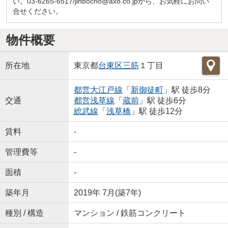
い。03-6265-6517/jinbocho@ax8.co.jpから、お気軽にお問い
合せください。
物件概要
所在地
東京都
台東区
三筋
１丁目
都営大江戸線
「
新御徒町
」駅 徒歩8分
交通
都営浅草線
「
蔵前
」駅 徒歩6分
総武線
「
浅草橋
」駅 徒歩12分
賃料
-
管理費等
-
面積
-
築年月
2019年 7月(築7年)
種別 / 構造
マンション / 鉄筋コンクリート