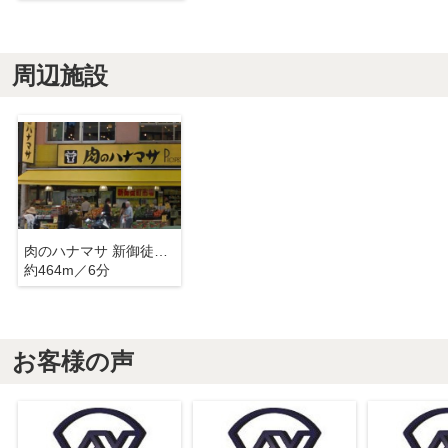
周辺施設
肉のハナマサ 新御徒町店
約464m／6分
お客様の声