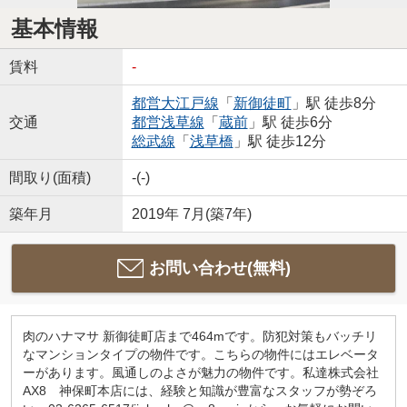
基本情報
賃料
-
都営大江戸線
「
新御徒町
」駅 徒歩8分
交通
都営浅草線
「
蔵前
」駅 徒歩6分
総武線
「
浅草橋
」駅 徒歩12分
間取り(面積)
-(-)
築年月
2019年 7月(築7年)
お問い合わせ(無料)
肉のハナマサ 新御徒町店まで464mです。防犯対策もバッチリ
なマンションタイプの物件です。こちらの物件にはエレベータ
ーがあります。風通しのよさが魅力の物件です。私達株式会社
AX8 神保町本店には、経験と知識が豊富なスタッフが勢ぞろ