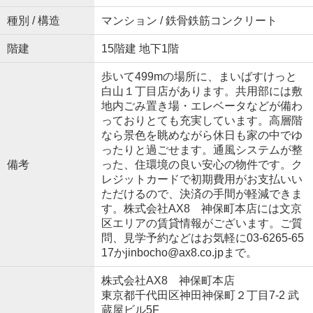
種別 / 構造
マンション / 鉄骨鉄筋コンクリート
階建
15階建 地下1階
歩いて499mの場所に、まいばすけっと
白山１丁目店があります。共用部には敷
地内ごみ置き場・エレベータなどが備わ
っておりとても充実しています。高層階
なら景色を眺めながら休日も家の中でゆ
ったりと過ごせます。通風システムが整
備考
った、住環境の良い安心の物件です。ク
レジットカードで初期費用がお支払いい
ただけるので、決済の手間が軽減できま
す。株式会社AX8 神保町本店には文京
区エリアの賃貸情報がございます。ご質
問、見学予約などはお気軽に03-6265-65
17かjinbocho@ax8.co.jpまで。
株式会社AX8 神保町本店
東京都千代田区神田神保町２丁目7-2 武
蔵屋ビル5F