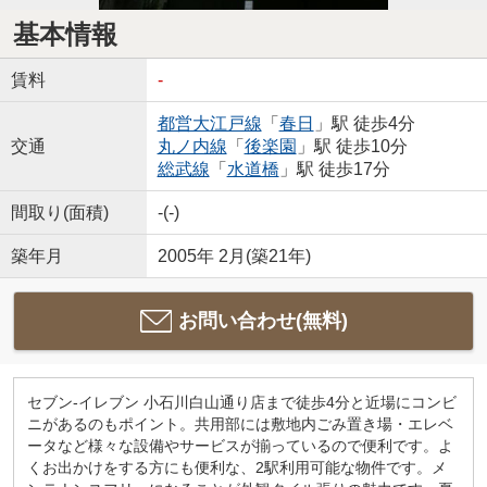
基本情報
賃料
-
都営大江戸線
「
春日
」駅 徒歩4分
交通
丸ノ内線
「
後楽園
」駅 徒歩10分
総武線
「
水道橋
」駅 徒歩17分
間取り(面積)
-(-)
築年月
2005年 2月(築21年)
お問い合わせ(無料)
セブン-イレブン 小石川白山通り店まで徒歩4分と近場にコンビ
ニがあるのもポイント。共用部には敷地内ごみ置き場・エレベ
ータなど様々な設備やサービスが揃っているので便利です。よ
くお出かけをする方にも便利な、2駅利用可能な物件です。メ