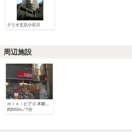
クリオ文京小石川
周辺施設
ｍｉｎｉピアゴ 本郷５丁目店
約502m／7分