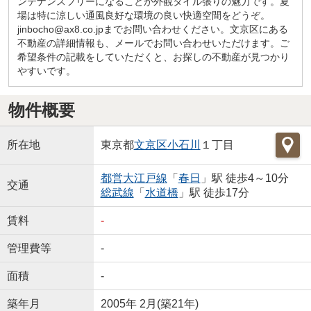
ンテナンスフリーになることが外観タイル張りの魅力です。夏
場は特に涼しい通風良好な環境の良い快適空間をどうぞ。
jinbocho@ax8.co.jpまでお問い合わせください。文京区にある
不動産の詳細情報も、メールでお問い合わせいただけます。ご
希望条件の記載をしていただくと、お探しの不動産が見つかり
やすいです。
物件概要
所在地
東京都
文京区
小石川
１丁目
都営大江戸線
「
春日
」駅 徒歩4～10分
交通
総武線
「
水道橋
」駅 徒歩17分
賃料
-
管理費等
-
面積
-
築年月
2005年 2月(築21年)