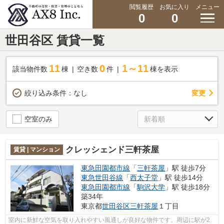
閲覧履歴
お気に入り
メニュー
0
0
世田谷区 賃貸一覧
11
0
1～11
該当物件数
棟
空き数
件
棟を表示
変更
絞り込み条件：
なし
空室のみ
クレッシェンド三軒茶屋
賃貸 | マンション
東急田園都市線
「
三軒茶屋
」駅 徒歩7分
東急世田谷線
「
西太子堂
」駅 徒歩14分
東急田園都市線
「
駒沢大学
」駅 徒歩18分
築34年
東京都
世田谷区
三軒茶屋
１丁目
室内に新鮮な空気を取り入れやすい風通しが良好な物件です。周辺に駅が2