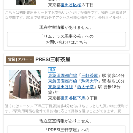
東京都
世田谷区
桜
３丁目
こちらは初期費用をカードでお支払いいただける物件です。物件は通風良好
な空間です。駅まで徒歩13分でアクセス可能な物件です。外観タイル張り
は、手入れを考えれば決して高価ではあ...
現在空室情報がありません。
「リムテラス馬事公苑」への
お問い合わせはこちら
PRESI三軒茶屋
賃貸 | アパート
礼0
東急田園都市線
「
三軒茶屋
」駅 徒歩14分
東急田園都市線
「
駒沢大学
」駅 徒歩16分
東急世田谷線
「
西太子堂
」駅 徒歩18分
築7年
東京都
世田谷区
下馬
３丁目
近くにはローソン 下馬三丁目店(徒歩4分)がありちょっとした買い物に便利で
す。2駅利用可能な物件で目的地に応じて路線を選ぶことができます。夏場
の電気代も安く抑えられる通風良好で...
現在空室情報がありません。
「PRESI三軒茶屋」への