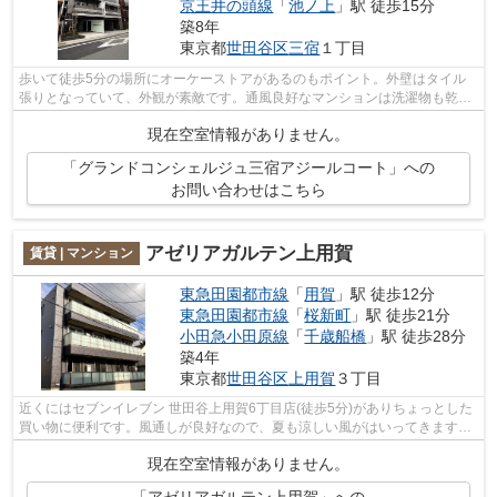
京王井の頭線
「
池ノ上
」駅 徒歩15分
築8年
東京都
世田谷区
三宿
１丁目
歩いて徒歩5分の場所にオーケーストアがあるのもポイント。外壁はタイル
張りとなっていて、外観が素敵です。通風良好なマンションは洗濯物も乾き
やすくなっています。こちらの物件はマ...
現在空室情報がありません。
「グランドコンシェルジュ三宿アジールコート」への
お問い合わせはこちら
アゼリアガルテン上用賀
賃貸 | マンション
東急田園都市線
「
用賀
」駅 徒歩12分
東急田園都市線
「
桜新町
」駅 徒歩21分
小田急小田原線
「
千歳船橋
」駅 徒歩28分
築4年
東京都
世田谷区
上用賀
３丁目
近くにはセブンイレブン 世田谷上用賀6丁目店(徒歩5分)がありちょっとした
買い物に便利です。風通しが良好なので、夏も涼しい風がはいってきます。
駅まで徒歩12分に立地する物件です。...
現在空室情報がありません。