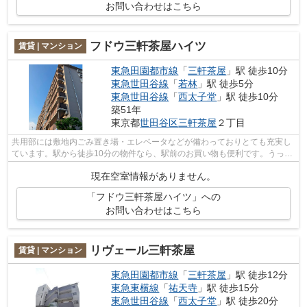
お問い合わせはこちら
フドウ三軒茶屋ハイツ
賃貸 | マンション
東急田園都市線
「
三軒茶屋
」駅 徒歩10分
東急世田谷線
「
若林
」駅 徒歩5分
東急世田谷線
「
西太子堂
」駅 徒歩10分
築51年
東京都
世田谷区
三軒茶屋
２丁目
共用部には敷地内ごみ置き場・エレベータなどが備わっておりとても充実し
ています。駅から徒歩10分の物件なら、駅前のお買い物も便利です。うっと
りする程綺麗な景色を眺められる、誰...
現在空室情報がありません。
「フドウ三軒茶屋ハイツ」への
お問い合わせはこちら
リヴェール三軒茶屋
賃貸 | マンション
東急田園都市線
「
三軒茶屋
」駅 徒歩12分
東急東横線
「
祐天寺
」駅 徒歩15分
東急世田谷線
「
西太子堂
」駅 徒歩20分