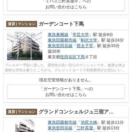
「ミハス三軒茶屋Ⅳ」への
お問い合わせはこちら
ガーデンコート下馬
賃貸 | マンション
東急東横線
「
学芸大学
」駅 徒歩8分
東急田園都市線
「
駒沢大学
」駅 徒歩24分
東急世田谷線
「
西太子堂
」駅 徒歩33分
築35年
東京都
世田谷区
下馬
６丁目
アレルギー予防に適した、通気性の良い安心のマンションです。健康な体は
新鮮な空気を吸うところから。クレジットカードで初期費用がお支払いいた
だけるので、決済の手間が軽減できま...
現在空室情報がありません。
「ガーデンコート下馬」への
お問い合わせはこちら
グランドコンシェルジュ三宿アジールコート
賃貸 | マンション
東急田園都市線
「
池尻大橋
」駅 徒歩11分
東急世田谷線
「
三軒茶屋
」駅 徒歩13分