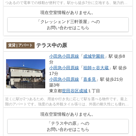
つあるので電車での移動が便利です。駅から徒歩7分に立地する、魅力的な
駅近物件です。こちらの物件はマンショ...
現在空室情報がありません。
「クレッシェンド三軒茶屋」への
お問い合わせはこちら
テラス中の原
賃貸 | アパート
小田急小田原線
「
成城学園前
」駅 徒歩8
分
小田急小田原線
「
祖師ヶ谷大蔵
」駅 徒歩
17分
小田急小田原線
「
喜多見
」駅 徒歩21分
築3年
東京都
世田谷区
成城
１丁目
近くに駅が2つあるため、用途や行き先に応じて駅を選べる物件です。最上
階のアパートです。強度のある外観タイル張りは、外面の耐久性にも優れま
す。クレジットカードで初期費用をお支...
現在空室情報がありません。
「テラス中の原」への
お問い合わせはこちら