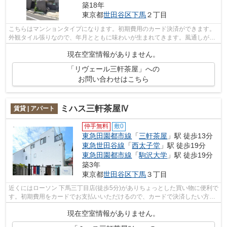
築18年
東京都
世田谷区
下馬
２丁目
こちらはマンションタイプになります。初期費用のカード決済ができます。
外観タイル張りなので、年月とともに味わいが生まれてきます。風通しが良
好なので、夏も涼しい風がはいってき...
現在空室情報がありません。
「リヴェール三軒茶屋」への
お問い合わせはこちら
ミハス三軒茶屋Ⅳ
賃貸 | アパート
仲手無料
敷0
東急田園都市線
「
三軒茶屋
」駅 徒歩13分
東急世田谷線
「
西太子堂
」駅 徒歩19分
東急田園都市線
「
駒沢大学
」駅 徒歩19分
築3年
東京都
世田谷区
下馬
３丁目
近くにはローソン 下馬三丁目店(徒歩5分)がありちょっとした買い物に便利で
す。初期費用をカードでお支払いいただけるので、カードで決済したい方に
もおすすめです。駅までのアクセス...
現在空室情報がありません。