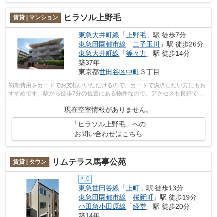
ヒラソル上野毛
賃貸 | マンション
東急大井町線
「
上野毛
」駅 徒歩7分
東急田園都市線
「
二子玉川
」駅 徒歩26分
東急大井町線
「
等々力
」駅 徒歩14分
築37年
東京都
世田谷区
中町
３丁目
初期費用をカードでお支払いいただけるので、カードで決済したい方にもお
すすめです。駅から徒歩7分の位置にある物件なので、アクセスも良好で
す。敷地内ごみ置き場は、毎日のごみ捨て...
現在空室情報がありません。
「ヒラソル上野毛」への
お問い合わせはこちら
リムテラス馬事公苑
賃貸 | タウン
礼0
東急世田谷線
「
上町
」駅 徒歩13分
東急田園都市線
「
桜新町
」駅 徒歩19分
小田急小田原線
「
経堂
」駅 徒歩20分
築14年