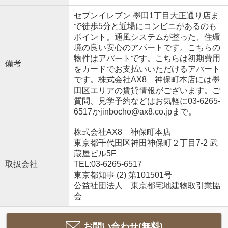
セブンイレブン 墨田1丁目大正通り店ま
で徒歩5分と近場にコンビニがあるのも
ポイント。通風システムが整った、住環
境の良い安心のアパートです。こちらの
物件はアパートです。こちらは初期費用
備考
をカードでお支払いいただけるアパート
です。株式会社AX8 神保町本店には墨
田区エリアの賃貸情報がございます。ご
質問、見学予約などはお気軽に03-6265-
6517かjinbocho@ax8.co.jpまで。
株式会社AX8 神保町本店
東京都千代田区神田神保町２丁目7-2 武
蔵屋ビル5F
取扱会社
TEL:03-6265-6517
東京都知事 (2) 第101501号
公益社団法人 東京都宅地建物取引業協
会
お問い合わせ(無料)