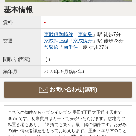
基本情報
賃料
-
東武伊勢崎線
「
東向島
」駅 徒歩7分
交通
京成押上線
「
京成曳舟
」駅 徒歩28分
常磐線
「
南千住
」駅 徒歩27分
間取り(面積)
-(-)
築年月
2023年 9月(築2年)
お問い合わせ(無料)
こちらの物件からセブンイレブン 墨田1丁目大正通り店まで
367mです。初期費用はカードで決済いただけます。敷地内ご
み置き場もあり、ゴミ捨ても楽々。最上階の物件です。お好み
の物件情報を誠意をもってお応えします。墨田区エリアのこと