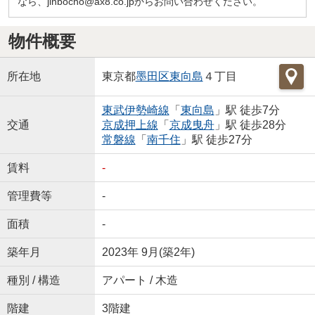
なら、jinbocho@ax8.co.jpからお問い合わせください。
物件概要
所在地
東京都
墨田区
東向島
４丁目
東武伊勢崎線
「
東向島
」駅 徒歩7分
交通
京成押上線
「
京成曳舟
」駅 徒歩28分
常磐線
「
南千住
」駅 徒歩27分
賃料
-
管理費等
-
面積
-
築年月
2023年 9月(築2年)
種別 / 構造
アパート / 木造
階建
3階建