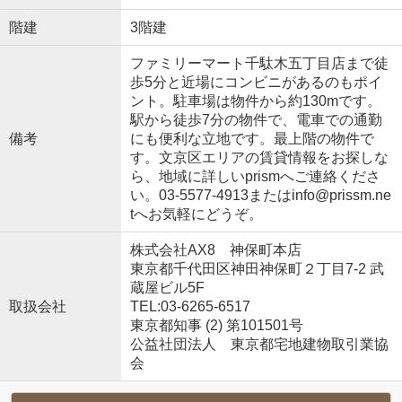
階建
3階建
ファミリーマート千駄木五丁目店まで徒
歩5分と近場にコンビニがあるのもポイ
ント。駐車場は物件から約130mです。
駅から徒歩7分の物件で、電車での通勤
備考
にも便利な立地です。最上階の物件で
す。文京区エリアの賃貸情報をお探しな
ら、地域に詳しいprismへご連絡くださ
い。03-5577-4913またはinfo@prissm.ne
tへお気軽にどうぞ。
株式会社AX8 神保町本店
東京都千代田区神田神保町２丁目7-2 武
蔵屋ビル5F
取扱会社
TEL:03-6265-6517
東京都知事 (2) 第101501号
公益社団法人 東京都宅地建物取引業協
会