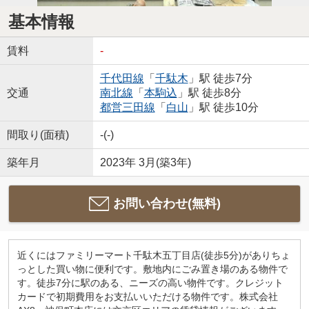
基本情報
賃料
-
千代田線
「
千駄木
」駅 徒歩7分
交通
南北線
「
本駒込
」駅 徒歩8分
都営三田線
「
白山
」駅 徒歩10分
間取り(面積)
-(-)
築年月
2023年 3月(築3年)
お問い合わせ(無料)
近くにはファミリーマート千駄木五丁目店(徒歩5分)がありちょ
っとした買い物に便利です。敷地内にごみ置き場のある物件で
す。徒歩7分に駅のある、ニーズの高い物件です。クレジット
カードで初期費用をお支払いいただける物件です。株式会社