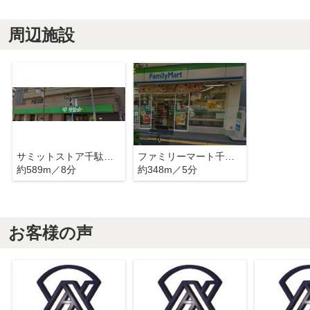
周辺施設
サミットストア千駄木店
ファミリーマート千駄木五丁目店
約589m／8分
約348m／5分
お客様の声