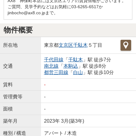
AX8 神保町本店には文京区エリアの賃貸情報がございます。
ご質問、見学予約などはお気軽に03-6265-6517か
jinbocho@ax8.co.jpまで。
物件概要
所在地
東京都
文京区
千駄木
５丁目
千代田線
「
千駄木
」駅 徒歩7分
交通
南北線
「
本駒込
」駅 徒歩8分
都営三田線
「
白山
」駅 徒歩10分
賃料
-
管理費等
-
面積
-
築年月
2023年 3月(築3年)
種別 / 構造
アパート / 木造