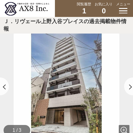
閲覧履歴
お気に入り
メニュー
1
0
Ｊ．リヴェール上野入谷プレイスの過去掲載物件情
報
1 / 3