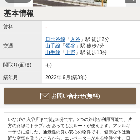
基本情報
賃料
-
日比谷線
「
入谷
」駅 徒歩2分
交通
山手線
「
鶯谷
」駅 徒歩7分
山手線
「
上野
」駅 徒歩13分
間取り(面積)
-(-)
築年月
2022年 9月(築3年)
お問い合わせ(無料)
いなげや 入谷店まで徒歩6分です。2つの路線が利用可能で、片
方の路線にトラブルがあっても別ルートが使えます。アレルギ
ー予防に適した、通気性の良い安心の物件です。健康な体は新
鮮な空気を吸うところから。エレベーターがある物件です。日