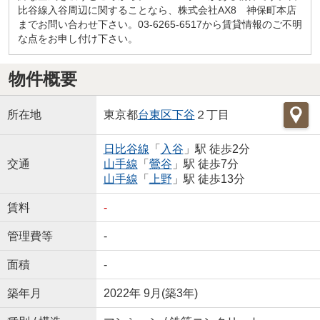
比谷線入谷周辺に関することなら、株式会社AX8 神保町本店
までお問い合わせ下さい。03-6265-6517から賃貸情報のご不明
な点をお申し付け下さい。
物件概要
所在地
東京都
台東区
下谷
２丁目
日比谷線
「
入谷
」駅 徒歩2分
交通
山手線
「
鶯谷
」駅 徒歩7分
山手線
「
上野
」駅 徒歩13分
賃料
-
管理費等
-
面積
-
築年月
2022年 9月(築3年)