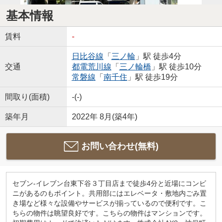
基本情報
賃料
-
日比谷線
「
三ノ輪
」駅 徒歩4分
交通
都電荒川線
「
三ノ輪橋
」駅 徒歩10分
常磐線
「
南千住
」駅 徒歩19分
間取り(面積)
-(-)
築年月
2022年 8月(築4年)
お問い合わせ(無料)
セブン-イレブン台東下谷３丁目店まで徒歩4分と近場にコンビ
ニがあるのもポイント。共用部にはエレベータ・敷地内ごみ置
き場など様々な設備やサービスが揃っているので便利です。こ
ちらの物件は眺望良好です。こちらの物件はマンションです。