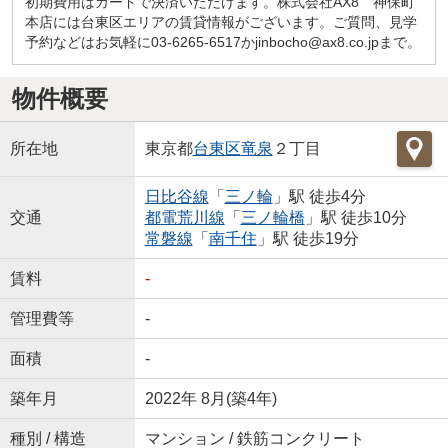
初期費用はカードで決済いただけます。株式会社AX8 神保町
本店には台東区エリアの賃貸情報がございます。ご質問、見学
予約などはお気軽に03-6265-6517かjinbocho@ax8.co.jpまで。
物件概要
所在地
東京都
台東区
竜泉
２丁目
日比谷線
「
三ノ輪
」駅 徒歩4分
交通
都電荒川線
「
三ノ輪橋
」駅 徒歩10分
常磐線
「
南千住
」駅 徒歩19分
賃料
-
管理費等
-
面積
-
築年月
2022年 8月(築4年)
種別 / 構造
マンション / 鉄筋コンクリート