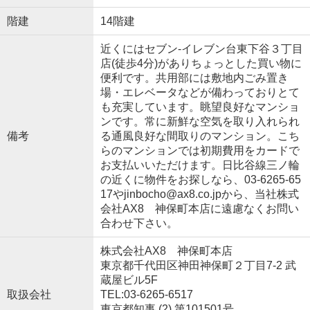
階建
14階建
近くにはセブン-イレブン台東下谷３丁目
店(徒歩4分)がありちょっとした買い物に
便利です。共用部には敷地内ごみ置き
場・エレベータなどが備わっておりとて
も充実しています。眺望良好なマンショ
ンです。常に新鮮な空気を取り入れられ
備考
る通風良好な間取りのマンション。こち
らのマンションでは初期費用をカードで
お支払いいただけます。日比谷線三ノ輪
の近くに物件をお探しなら、03-6265-65
17やjinbocho@ax8.co.jpから、当社株式
会社AX8 神保町本店に遠慮なくお問い
合わせ下さい。
株式会社AX8 神保町本店
東京都千代田区神田神保町２丁目7-2 武
蔵屋ビル5F
取扱会社
TEL:03-6265-6517
東京都知事 (2) 第101501号