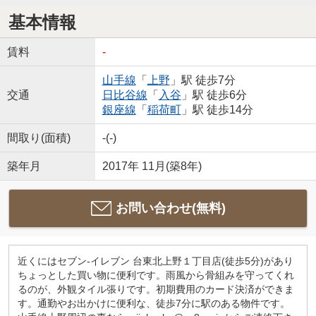
基本情報
賃料
-
山手線
「
上野
」駅 徒歩7分
交通
日比谷線
「
入谷
」駅 徒歩6分
銀座線
「
稲荷町
」駅 徒歩14分
間取り(面積)
-(-)
築年月
2017年 11月(築8年)
お問い合わせ(無料)
近くにはセブン-イレブン 台東北上野１丁目店(徒歩5分)があり
ちょっとした買い物に便利です。雨風から骨組みを守ってくれ
るのが、外観タイル張りです。初期費用のカード決済ができま
す。通勤やお出かけに便利な、徒歩7分に駅のある物件です。