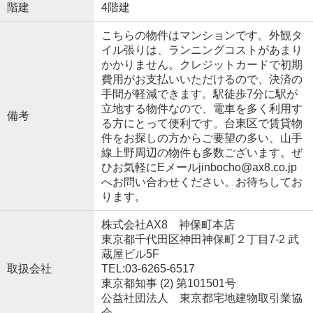
階建
4階建
こちらの物件はマンションです。外観タ
イル張りは、ランニングコストがあまり
かかりません。クレジットカードで初期
費用がお支払いいただけるので、決済の
手間が軽減できます。駅徒歩7分に駅が
立地する物件なので、電車を多く利用す
備考
る方にとって便利です。台東区で賃貸物
件をお探しの方からご要望の多い、山手
線上野周辺の物件も多数ございます。ぜ
ひお気軽にEメールjinbocho@ax8.co.jp
へお問い合わせください。お待ちしてお
ります。
株式会社AX8 神保町本店
東京都千代田区神田神保町２丁目7-2 武
蔵屋ビル5F
取扱会社
TEL:03-6265-6517
東京都知事 (2) 第101501号
公益社団法人 東京都宅地建物取引業協
会