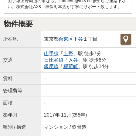
山手線上野周辺の事なら、jinbocho@ax8.co.jpからご連絡下さ
い。株式会社AX8 神保町本店が丁寧にサポート致します。
物件概要
所在地
東京都
台東区
下谷
１丁目
山手線
「
上野
」駅 徒歩7分
交通
日比谷線
「
入谷
」駅 徒歩6分
銀座線
「
稲荷町
」駅 徒歩14分
賃料
-
管理費等
-
面積
-
築年月
2017年 11月(築8年)
種別 / 構造
マンション / 鉄骨造