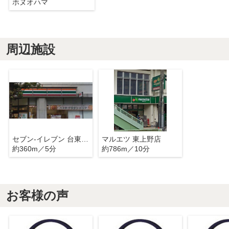
ホヌオハマ
周辺施設
セブン-イレブン 台東北上野１丁目店
マルエツ 東上野店
約360m／5分
約786m／10分
お客様の声