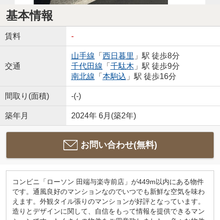
基本情報
賃料
-
山手線
「
西日暮里
」駅 徒歩8分
交通
千代田線
「
千駄木
」駅 徒歩9分
南北線
「
本駒込
」駅 徒歩16分
間取り(面積)
-(-)
築年月
2024年 6月(築2年)
お問い合わせ(無料)
コンビニ「ローソン 田端与楽寺前店」が449m以内にある物件
です。通風良好のマンションなのでいつでも新鮮な空気を味わ
えます。外観タイル張りのマンションが好評となっています。
造りとデザインに関して、自信をもって情報を提供できるマン