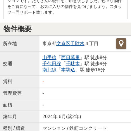
ションです。たくさんの物件をご用意致しました。色々な物件
をご覧になって、お気に入りの物件を見つけましょう。スタッ
フ一同サポート致します。
物件概要
所在地
東京都
文京区
千駄木
４丁目
山手線
「
西日暮里
」駅 徒歩8分
交通
千代田線
「
千駄木
」駅 徒歩9分
南北線
「
本駒込
」駅 徒歩16分
賃料
-
管理費等
-
面積
-
築年月
2024年 6月(築2年)
種別 / 構造
マンション / 鉄筋コンクリート