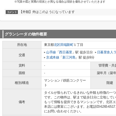
※写真や図と実際の現状とが異なる場合は現状を優先させていただきます
【外観】外はこのようになっています
コメント
グランシーダ
の物件概要
所在地
東京都
北区
田端新町
１丁目
山手線
「
西日暮里
」駅 徒歩11分
日暮里舎人
交通
京成本線
「
新三河島
」駅 徒歩9分
賃料
-
管理費・共
面積
-
築年月（築
マンション / 鉄筋コンクリー
種別/構造
階建
ト
タイルが張られているきれいな外観も特徴の一つ
です。この物件は、駅まで徒歩11分に立地して
備考
もって情報を提供できるマンションです。北区エ
本店には豊富にございます。お電話03-6265-6517、E
にお問い合わせください。