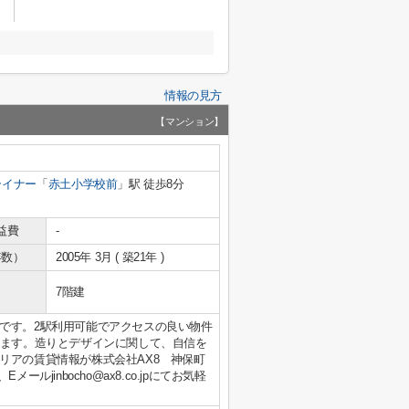
情報の見方
【マンション】
ライナー
「
赤土小学校前
」駅 徒歩8分
益費
-
年数）
2005年 3月 ( 築21年 )
7階建
です。2駅利用可能でアクセスの良い物件
います。造りとデザインに関して、自信を
リアの賃貸情報が株式会社AX8 神保町
メールjinbocho@ax8.co.jpにてお気軽