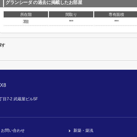
グランシーダ
の過去に掲載したお部屋
所在階
間取り
専有面積
3階
***
***
探す
X8
目7-2 武蔵屋ビル5F
お問い合わせ
新築・築浅