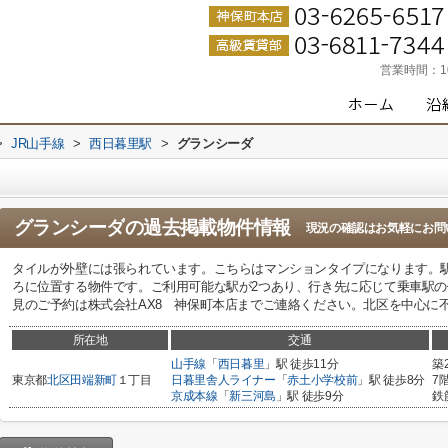
営業時間：
>
JR山手線
>
西日暮里駅
>
グランシーダ
グランシーダ
の過去掲載物件情報
現況の確認はお気軽にお問
タイルが外壁には張られています。こちらはマンションタイプになります。駅
ろに位置する物件です。ご利用可能な駅が2つあり、行き先に応じて乗車駅
見のご予約は株式会社AX8 神保町本店までご連絡ください。北区を中心に
所在地
交通
山手線
「
西日暮里
」駅 徒歩11分
築
東京都
北区
田端新町
１丁目
日暮里舎人ライナー
「
赤土小学校前
」駅 徒歩8分
7
京成本線
「
新三河島
」駅 徒歩9分
鉄