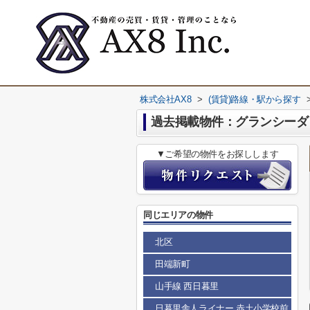
株式会社AX8
>
(賃貸)路線・駅から探す
過去掲載物件：グランシーダ
▼ご希望の物件をお探しします
同じエリアの物件
北区
田端新町
山手線 西日暮里
日暮里舎人ライナー 赤土小学校前