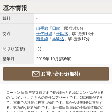
基本情報
賃料
-
山手線
「
田端
」駅 徒歩8分
交通
千代田線
「
千駄木
」駅 徒歩13分
南北線
「
本駒込
」駅 徒歩17分
間取り(面積)
-(-)
築年月
2019年 10月(築6年)
お問い合わせ(無料)
ローソン 田端与楽寺前店まで徒歩5分と近場にコンビニがある
のもポイント。こちらの物件はアパートです。2駅利用ができ
て、電車での移動に役立つ物件です。駅から徒歩8分に立地す
る、魅力的な駅近物件です。山手線田端周辺の不動産情報のこ