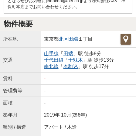
とならぜひお気軽にjinbocho@ax8.co.jpより株式会社AX8 神
保町本店までお問い合わせください。
物件概要
所在地
東京都
北区
田端
１丁目
山手線
「
田端
」駅 徒歩8分
交通
千代田線
「
千駄木
」駅 徒歩13分
南北線
「
本駒込
」駅 徒歩17分
賃料
-
管理費等
-
面積
-
築年月
2019年 10月(築6年)
種別 / 構造
アパート / 木造