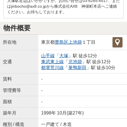
大塚駅近辺はいかがですか。お問い合せは03-6265-6517、また
はjinbocho@ax8.co.jpから株式会社AX8 神保町本店へご連絡
ください。お待ちしております。
物件概要
所在地
東京都
豊島区
上池袋
１丁目
山手線
「
大塚
」駅 徒歩12分
交通
東武東上線
「
北池袋
」駅 徒歩12分
都電荒川線
「
巣鴨新田
」駅 徒歩10分
賃料
-
管理費等
-
面積
-
築年月
1998年 10月(築27年)
種別 / 構造
一戸建て / 木造