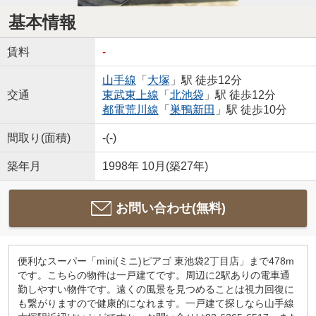
基本情報
賃料
-
山手線
「
大塚
」駅 徒歩12分
交通
東武東上線
「
北池袋
」駅 徒歩12分
都電荒川線
「
巣鴨新田
」駅 徒歩10分
間取り(面積)
-(-)
築年月
1998年 10月(築27年)
お問い合わせ(無料)
便利なスーパー「mini(ミニ)ピアゴ 東池袋2丁目店」まで478m
です。こちらの物件は一戸建てです。周辺に2駅ありの電車通
勤しやすい物件です。遠くの風景を見つめることは視力回復に
も繋がりますので健康的になれます。一戸建て探しなら山手線