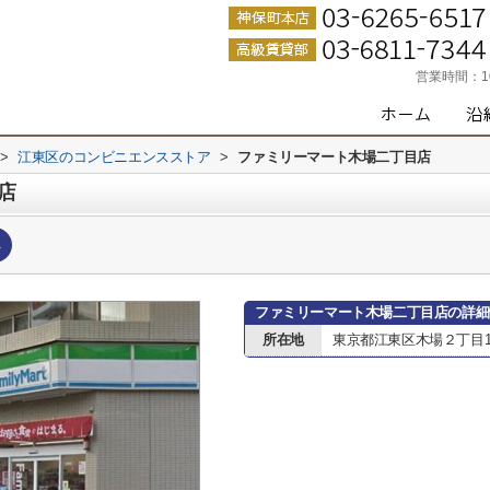
営業時間：
>
江東区のコンビニエンスストア
>
ファミリーマート木場二丁目店
店
へ
ファミリーマート木場二丁目店の詳細
所在地
東京都江東区木場２丁目19