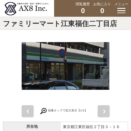
閲覧履歴
お気に入り
メニュー
0
0
ファミリーマート江東福住二丁目店
前
次
画像タップで拡大表示【
1
/1】
所在地
東京都江東区福住２丁目３－１６