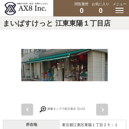
閲覧履歴
お気に入り
メニュー
0
0
まいばすけっと 江東東陽１丁目店
前
次
画像タップで拡大表示【
1
/1】
所在地
東京都江東区東陽１丁目２５－１