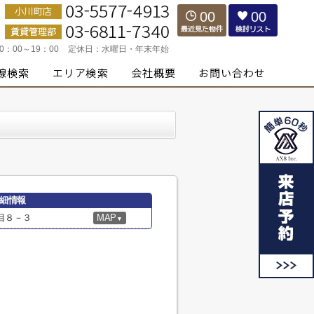
00
00
10：00～19：00
定休日：
水曜日・年末年始
細情報
目８－３
MAP
▼