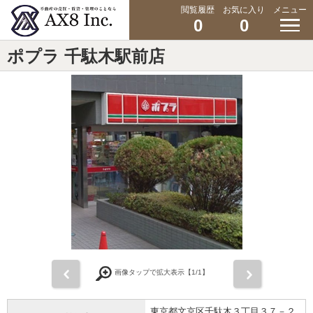
閲覧履歴
お気に入り
メニュー
0
0
ポプラ 千駄木駅前店
前
次
画像タップで拡大表示【
1
/1】
東京都文京区千駄木３丁目３７－２